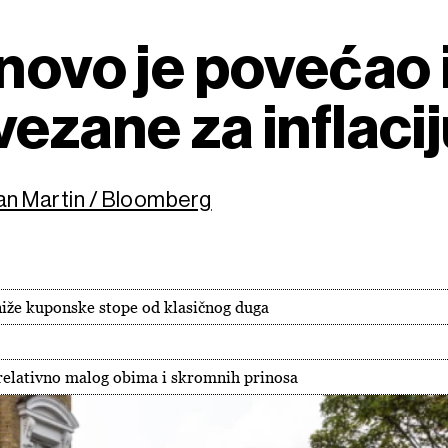
onovo je povećao
ezane za inflaci
an Martin / Bloomberg
niže kuponske stope od klasičnog duga
 relativno malog obima i skromnih prinosa