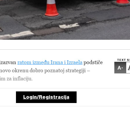
TEXT S
 izazvan
ratom između Irana i Izraela
podstiče
-
onovo okrenu dobro poznatoj strategiji –
 za inflaciju.
Login/Registracija