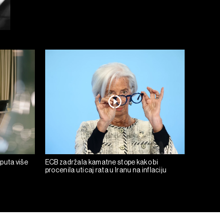
 puta više
ECB zadržala kamatne stope kako bi
procenila uticaj rata u Iranu na inflaciju