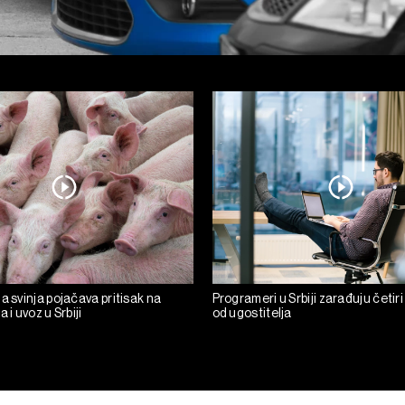
a svinja pojačava pritisak na
Programeri u Srbiji zarađuju četiri
 i uvoz u Srbiji
od ugostitelja