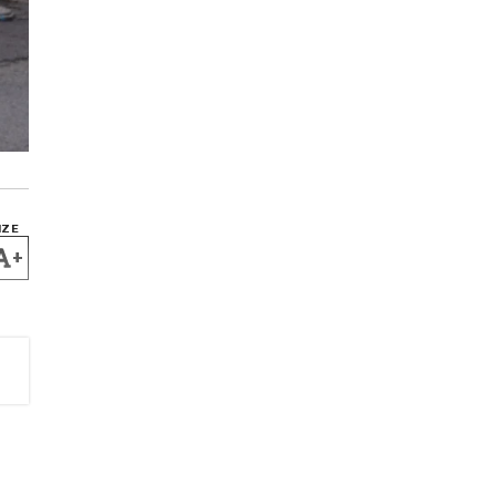
IZE
+