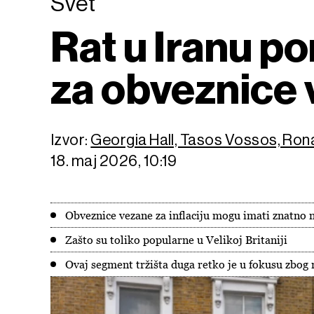
Svet
Rat u Iranu p
za obveznice v
Izvor:
Georgia Hall, Tasos Vossos, Ron
18. maj 2026, 10:19
Obveznice vezane za inflaciju mogu imati znatno 
Zašto su toliko popularne u Velikoj Britaniji
Ovaj segment tržišta duga retko je u fokusu zbog