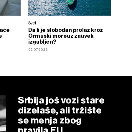
Svet
šače
Da li je slobodan prolaz kroz
e
Ormuski moreuz zauvek
izgubljen?
02.07.2026
Srbija još vozi stare
dizelaše, ali tržište
se menja zbog
pravila EU