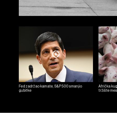
Fed zadržao kamate, S&P 500 smanjio
Afrička kug
gubitke
tržište mesa