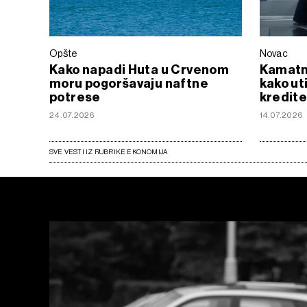
Opšte
Novac
Kako napadi Huta u Crvenom
Kamatn
moru pogoršavaju naftne
kako uti
potrese
kredite
24.07.2026
14.07.2026
SVE VESTI IZ RUBRIKE EKONOMIJA