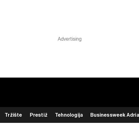
Tržište
Prestiž
Tehnologija
Businessweek Adri