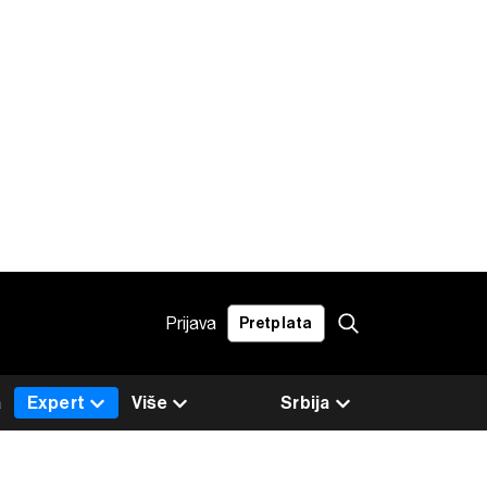
Prijava
Pretplata
a
Expert
Više
Srbija