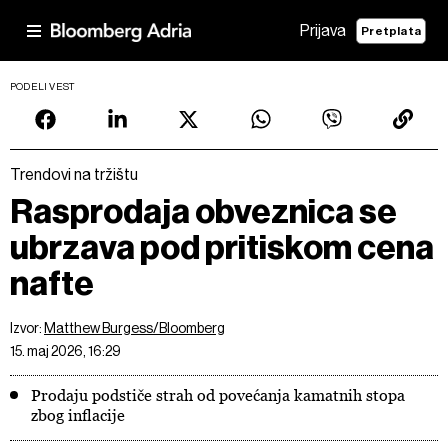
Prijava
Pretplata
PODELI VEST
Trendovi na tržištu
Rasprodaja obveznica se
ubrzava pod pritiskom cena
nafte
Izvor:
Matthew Burgess/Bloomberg
15. maj 2026, 16:29
Prodaju podstiče strah od povećanja kamatnih stopa
zbog inflacije