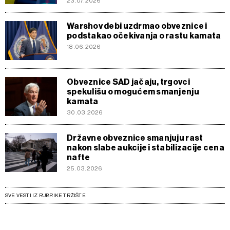
23.07.2026
Warshov debi uzdrmao obveznice i
podstakao očekivanja o rastu kamata
18.06.2026
Obveznice SAD jačaju, trgovci
spekulišu o mogućem smanjenju
kamata
30.03.2026
Državne obveznice smanjuju rast
nakon slabe aukcije i stabilizacije cena
nafte
25.03.2026
SVE VESTI IZ RUBRIKE TRŽIŠTE