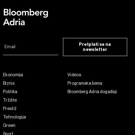
Pretplati se na
newsletter
Ekonomija
Videos
Biznis
Programska šema
Politika
Bloomberg Adria događaji
Tržište
Prestiž
Tehnologija
Green
Sport