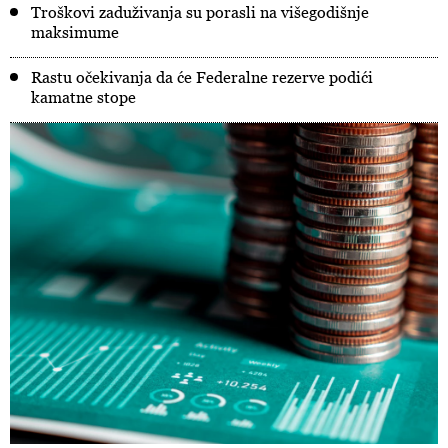
Troškovi zaduživanja su porasli na višegodišnje
maksimume
Rastu očekivanja da će Federalne rezerve podići
kamatne stope