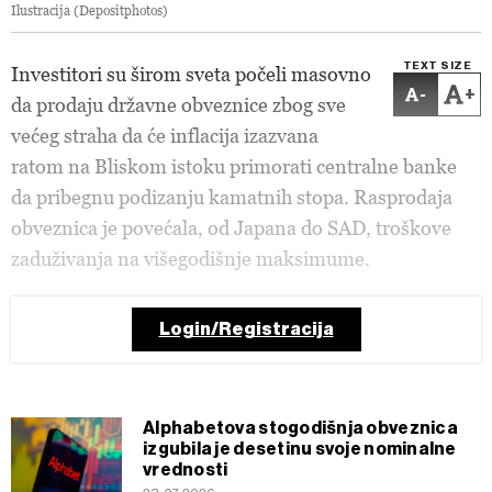
Ilustracija (Depositphotos)
TEXT SIZE
Investitori su širom sveta počeli masovno
-
+
da prodaju državne obveznice zbog sve
većeg straha da će inflacija izazvana
ratom na Bliskom istoku primorati centralne banke
da pribegnu podizanju kamatnih stopa. Rasprodaja
obveznica je povećala, od Japana do SAD, troškove
zaduživanja na višegodišnje maksimume.
Login/Registracija
Alphabetova stogodišnja obveznica
izgubila je desetinu svoje nominalne
vrednosti