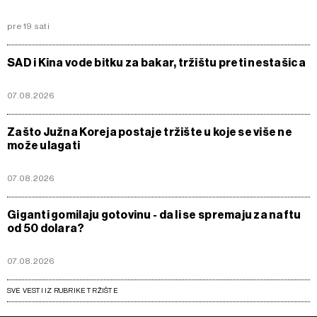
pre 19 sati
SAD i Kina vode bitku za bakar, tržištu preti nestašica
07.08.2026
Zašto Južna Koreja postaje tržište u koje se više ne
može ulagati
07.08.2026
Giganti gomilaju gotovinu - da li se spremaju za naftu
od 50 dolara?
07.08.2026
SVE VESTI IZ RUBRIKE TRŽIŠTE