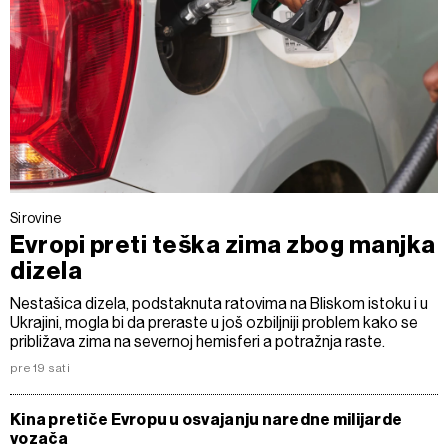
Sirovine
Evropi preti teška zima zbog manjka
dizela
Nestašica dizela, podstaknuta ratovima na Bliskom istoku i u
Ukrajini, mogla bi da preraste u još ozbiljniji problem kako se
približava zima na severnoj hemisferi a potražnja raste.
pre 19 sati
Kina pretiče Evropu u osvajanju naredne milijarde
vozača