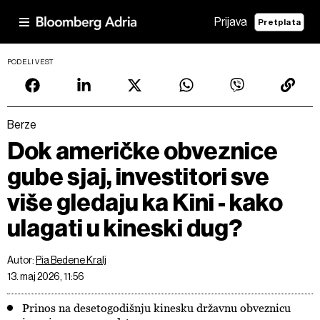
Prijava
Pretplata
PODELI VEST
Berze
Dok američke obveznice
gube sjaj, investitori sve
više gledaju ka Kini - kako
ulagati u kineski dug?
Autor:
Pia Bedene Kralj
13. maj 2026, 11:56
Prinos na desetogodišnju kinesku državnu obveznicu