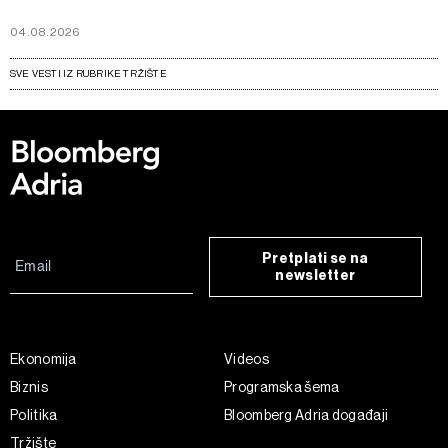
04.08.2026
SVE VESTI IZ RUBRIKE TRŽIŠTE
Pretplati se na
newsletter
Ekonomija
Videos
Biznis
Programska šema
Politika
Bloomberg Adria događaji
Tržište