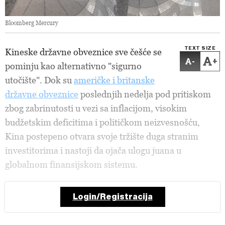
Bloomberg Mercury
TEXT SIZE
Kineske državne obveznice sve češće se
-
+
pominju kao alternativno "sigurno
utočište". Dok su
američke i britanske
državne obveznice
poslednjih nedelja pod pritiskom
zbog zabrinutosti u vezi sa inflacijom, visokim
budžetskim deficitima i političkom neizvesnošću,
Kina postepeno otvara svoje tržište duga stranim
investitorima i nastoji da ojača ulogu juana u
globalnom finansijskom sistemu.
Login/Registracija