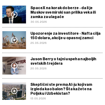
SpaceX na korak do berze - da li je
Muskov svemirski san prilika veka ili
zamka za ulagače
30.05.2026
Upozorenje za investitore - Nafta cilja
150 dolara, akcije u opasnoj zamci
25.05.2026
Jason Berry o tajni uspeha najboljih
svetskih trejdera
20.05.2026
Skeptični ste prema AI-ju koji vam
izgleda kao balon? Šta kažete na
Poljsku i Uzbekistan?
13.05.2026