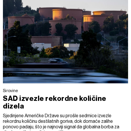
Sirovine
SAD izvezle rekordne količine
dizela
Sjedinjene Američke Države su prošle sedmice izvezle
rekordnu količinu destilatnih goriva, dok domaće zalihe
ponovo padaju, što je najnoviji signal da globalna borba za