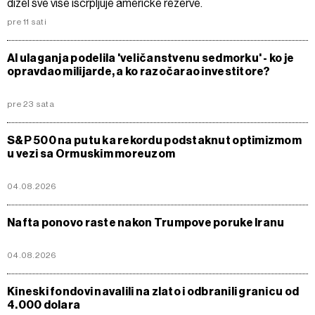
dizel sve više iscrpljuje američke rezerve.
pre 11 sati
AI ulaganja podelila 'veličanstvenu sedmorku' - ko je
opravdao milijarde, a ko razočarao investitore?
pre 23 sata
S&P 500 na putu ka rekordu podstaknut optimizmom
u vezi sa Ormuskim moreuzom
04.08.2026
Nafta ponovo raste nakon Trumpove poruke Iranu
04.08.2026
Kineski fondovi navalili na zlato i odbranili granicu od
4.000 dolara