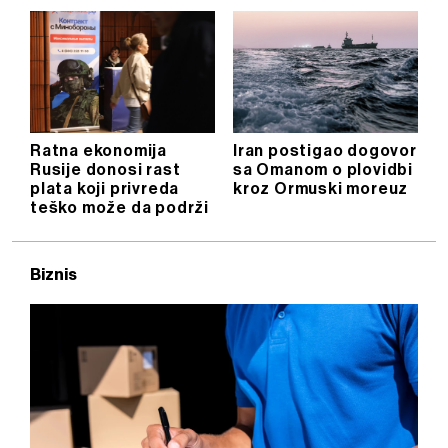
Ratna ekonomija
Iran postigao dogovor
Rusije donosi rast
sa Omanom o plovidbi
plata koji privreda
kroz Ormuski moreuz
teško može da podrži
Biznis