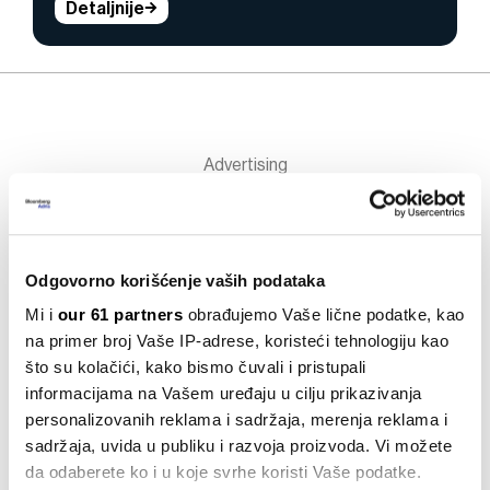
Detaljnije
Odgovorno korišćenje vaših podataka
Region
Mi i
our 61 partners
obrađujemo Vaše lične podatke, kao
Najpouzdaniji podaci na
na primer broj Vaše IP-adrese, koristeći tehnologiju kao
svjetskom tržištu šećera
što su kolačići, kako bismo čuvali i pristupali
postaju sve manje
informacijama na Vašem uređaju u cilju prikazivanja
transparentni
personalizovanih reklama i sadržaja, merenja reklama i
sadržaja, uvida u publiku i razvoja proizvoda. Vi možete
da odaberete ko i u koje svrhe koristi Vaše podatke.
Американскиот Сенат