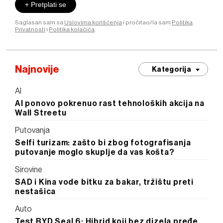
+ Pretplati se
Saglasan sam sa
Uslovima korišćenja
i pročitao/la sam
Politika
Privatnosti
i
Politika kolačića
.
Najnovije
Kategorija
AI
AI ponovo pokrenuo rast tehnoloških akcija na
Wall Streetu
Putovanja
Selfi turizam: zašto bi zbog fotografisanja
putovanje moglo skuplje da vas košta?
Sirovine
SAD i Kina vode bitku za bakar, tržištu preti
nestašica
Auto
Test BYD Seal 6: Hibrid koji bez dizela pređe