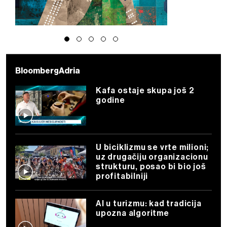
BloombergAdria
Kafa ostaje skupa još 2
godine
U biciklizmu se vrte milioni;
uz drugačiju organizacionu
strukturu, posao bi bio još
profitabilniji
AI u turizmu: kad tradicija
upozna algoritme