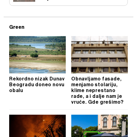
Green
Rekordno nizak Dunav
Obnavljamo fasade,
Beogradu doneo novu
menjamo stolariju,
obalu
klime neprestano
rade, a i dalje nam je
vruće. Gde grešimo?