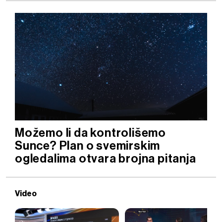
Možemo li da kontrolišemo
Sunce? Plan o svemirskim
ogledalima otvara brojna pitanja
Video