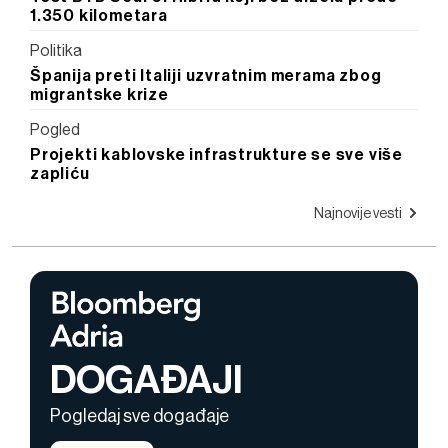
1.350 kilometara
Politika
Španija preti Italiji uzvratnim merama zbog
migrantske krize
Pogled
Projekti kablovske infrastrukture se sve više
zapliću
Najnovije vesti
DOGAĐAJI
Pogledaj sve događaje