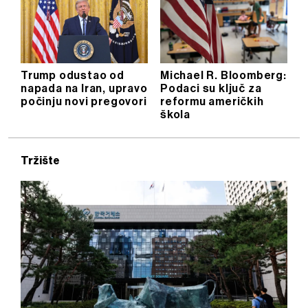
Trump odustao od
Michael R. Bloomberg:
napada na Iran, upravo
Podaci su ključ za
počinju novi pregovori
reformu američkih
škola
Tržište