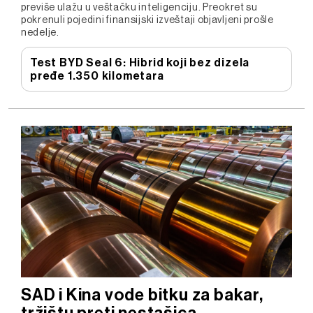
previše ulažu u veštačku inteligenciju. Preokret su
pokrenuli pojedini finansijski izveštaji objavljeni prošle
nedelje.
Test BYD Seal 6: Hibrid koji bez dizela
pređe 1.350 kilometara
SAD i Kina vode bitku za bakar,