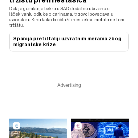
tržištu preti nestašica
Dok je gomilanje bakra u SAD dodatno ubrzano u
iščekivanju odluke o carinama, trgovci povećavaju
isporuke u Kinu kako bi ublažili nestašicu metala na tom
tržištu.
Španija preti Italiji uzvratnim merama zbog
migrantske krize