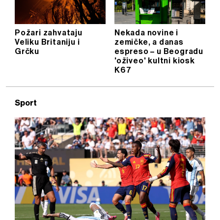
Požari zahvataju
Nekada novine i
Veliku Britaniju i
zemičke, a danas
Grčku
espreso – u Beogradu
'oživeo' kultni kiosk
K67
Sport