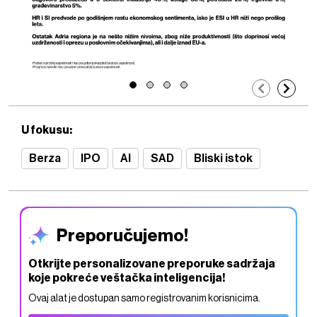
U fokusu:
Berza
IPO
AI
SAD
Bliski istok
Preporučujemo!
Otkrijte personalizovane preporuke sadržaja
koje pokreće veštačka inteligencija!
Ovaj alat je dostupan samo registrovanim korisnicima.