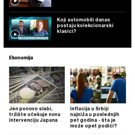
Koji automobili danas
postaju kolekcionarski
klasici?
Ekonomija
Jen ponovo slabi,
Inflacija u Srbiji
tržište očekuje novu
najniža u poslednjih
intervenciju Japana
pet godina - šta je
može opet podići?