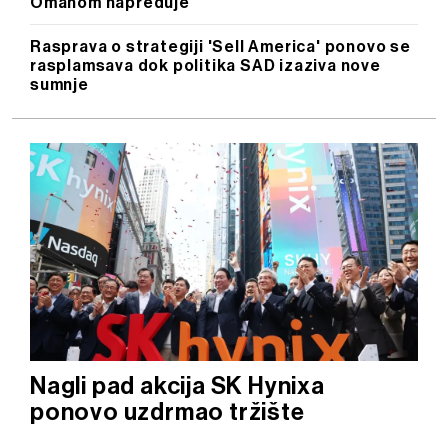
Omanom napreduje
Rasprava o strategiji 'Sell America' ponovo se
rasplamsava dok politika SAD izaziva nove
sumnje
Nagli pad akcija SK Hynixa
ponovo uzdrmao tržište