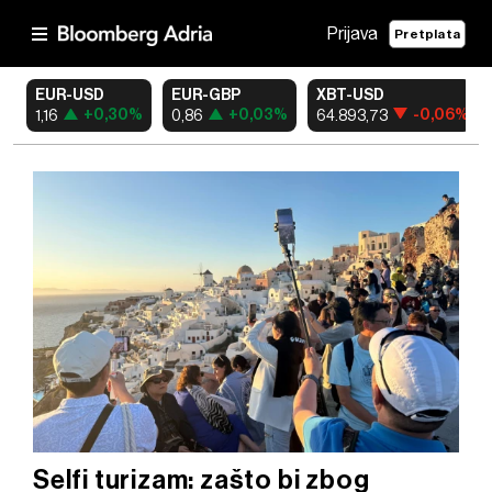
Prijava
Pretplata
EUR-USD
EUR-GBP
XBT-USD
+0,30%
+0,03%
-0,06%
1,16
0,86
64.893,73
Selfi turizam: zašto bi zbog