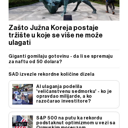
Zašto Južna Koreja postaje
tržište u koje se više ne može
ulagati
Giganti gomilaju gotovinu - da li se spremaju
za naftu od 50 dolara?
SAD izvezle rekordne količine dizela
AI ulaganja podelila
'veličanstvenu sedmorku' - ko je
opravdao milijarde, a ko
razočarao investitore?
S&P 500 na putu ka rekordu
podstaknut optimizmom u vezi sa
Ormuskim moreuzom