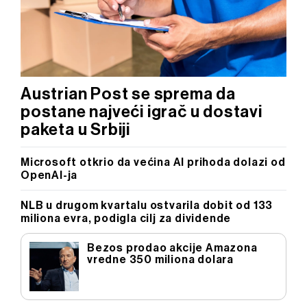
Austrian Post se sprema da
postane najveći igrač u dostavi
paketa u Srbiji
Microsoft otkrio da većina AI prihoda dolazi od
OpenAI-ja
NLB u drugom kvartalu ostvarila dobit od 133
miliona evra, podigla cilj za dividende
Bezos prodao akcije Amazona
vredne 350 miliona dolara