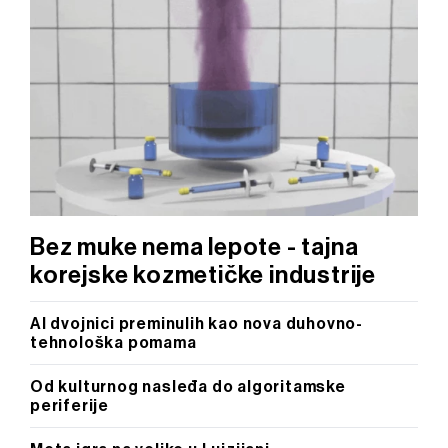
trenutku opozvati bez negativnih posledica.
Bez muke nema lepote - tajna
korejske kozmetičke industrije
AI dvojnici preminulih kao nova duhovno-
tehnološka pomama
Od kulturnog nasleđa do algoritamske
periferije