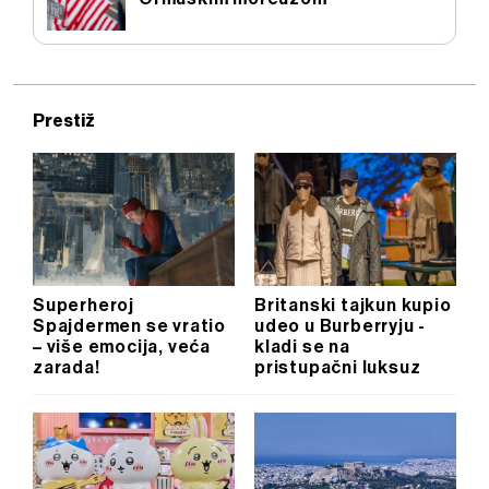
Prestiž
Superheroj
Britanski tajkun kupio
Spajdermen se vratio
udeo u Burberryju -
– više emocija, veća
kladi se na
zarada!
pristupačni luksuz