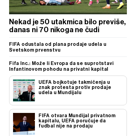
Nekad je 50 utakmica bilo previše,
danas ni 70 nikoga ne čudi
FIFA odustala od plana prodaje udela u
Svetskom prvenstvu
Fifa Inc.: Može li Evropa da se suprotstavi
Infantinovom pohodu na privatni kapital
UEFA bojkotuje takmičenja u
znak protesta protiv prodaje
udela u Mundijalu
FIFA otvara Mundijal privatnom
kapitalu, UEFA poručuje da
fudbal nije na prodaju