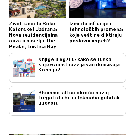
Život između Boke
Između inflacije i
Kotorske i Jadrana:
tehnoloških promena:
Nova rezidencijalna
koje veštine diktiraju
oaza u naselju The
poslovni uspeh?
Peaks, Luštica Bay
Knjige u egzilu: kako se ruska
književnost razvija van domašaja
Kremlja?
Rheinmetall se okreće novoj
fregati da bi nadoknadio gubitak
ugovora