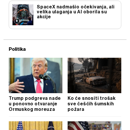
SpaceX nadmašio očekivanja, ali
velika ulaganja u AI oborila su
akcije
Politika
Trump podgreva nade
Ko će snositi trošak
u ponovno otvaranje
sve češćih šumskih
Ormuskog moreuza
požara