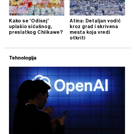
Kako se 'Odisej'
Atina: Detaljan vodič
uplašio sićušnog,
kroz grad i skrivena
preslatkog Chiikawe?
mesta koja vredi
otkriti
Tehnologija