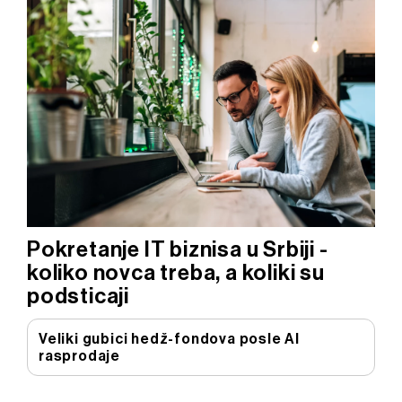
Pokretanje IT biznisa u Srbiji -
koliko novca treba, a koliki su
podsticaji
Veliki gubici hedž-fondova posle AI
rasprodaje