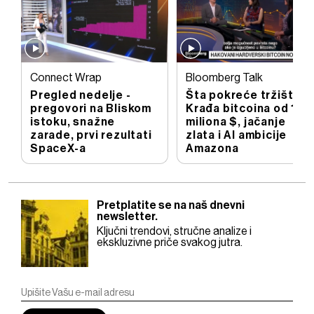
Connect Wrap
Bloomberg Talk
Pregled nedelje -
Šta pokreće tržišta?
pregovori na Bliskom
Krađa bitcoina od 100
istoku, snažne
miliona $, jačanje
zarade, prvi rezultati
zlata i AI ambicije
SpaceX-a
Amazona
Pretplatite se na naš dnevni
newsletter.
Ključni trendovi, stručne analize i
ekskluzivne priče svakog jutra.