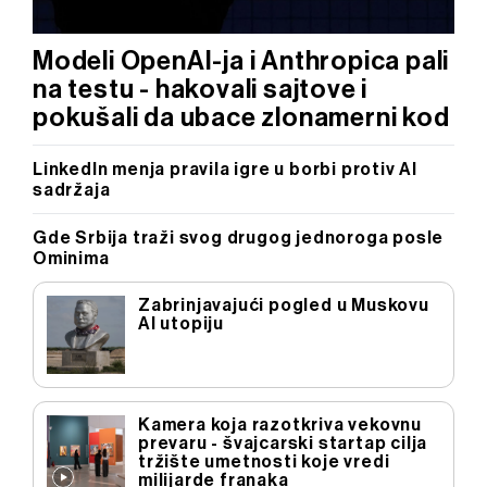
Modeli OpenAI-ja i Anthropica pali
na testu - hakovali sajtove i
pokušali da ubace zlonamerni kod
LinkedIn menja pravila igre u borbi protiv AI
sadržaja
Gde Srbija traži svog drugog jednoroga posle
Ominima
Zabrinjavajući pogled u Muskovu
AI utopiju
Kamera koja razotkriva vekovnu
prevaru - švajcarski startap cilja
tržište umetnosti koje vredi
milijarde franaka