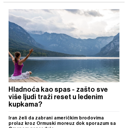
Hladnoća kao spas - zašto sve
više ljudi traži reset u ledenim
kupkama?
Iran želi da zabrani američkim brodovima
prolaz kroz Ormuski moreuz dok sporazum sa