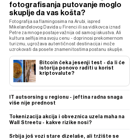
fotografisanja putovanje moglo
skuplje da vas košta?
Fotografija sa flamingosima na Arubi, ispred
Mikelanđelovog Davida u Firenci ili sa vidikovca iznad
Petre za mnoge postaje važnija od samog iskustva. Ali
kultura selfija ima svoju cenu - doprinosi prekomernom
turizmu, ugrožava autentičnost destinacija i može
uzrokovati da posete znamenitostima postanu skuplje.
Bitcoin čeka jesenji test - da li će
istorija ponovo raditi u korist
kriptovalute?
IT autsorsing u regionu - jeftina radna snaga
više nije prednost
Tokenizacija akcija i obveznica uzela maha na
Wall Streetu - kakve rizike nosi?
Srbija još vozi stare dizelaše, ali tržište se