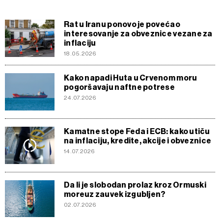
Rat u Iranu ponovo je povećao
interesovanje za obveznice vezane za
inflaciju
18.05.2026
Kako napadi Huta u Crvenom moru
pogoršavaju naftne potrese
24.07.2026
Kamatne stope Feda i ECB: kako utiču
na inflaciju, kredite, akcije i obveznice
14.07.2026
Da li je slobodan prolaz kroz Ormuski
moreuz zauvek izgubljen?
02.07.2026