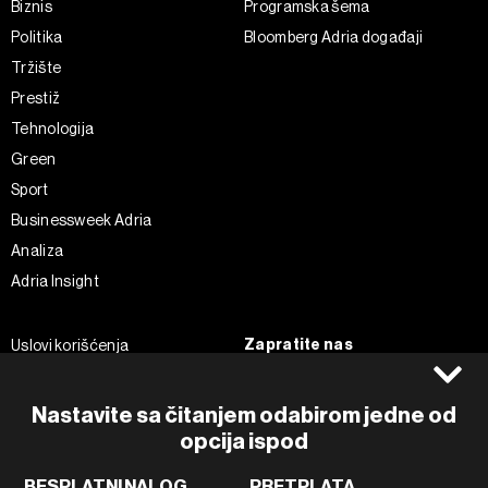
Biznis
Programska šema
Politika
Bloomberg Adria događaji
Tržište
Prestiž
Tehnologija
Green
Sport
Businessweek Adria
Analiza
Adria Insight
Zapratite nas
Uslovi korišćenja
Politika Privatnosti
Facebook
Impressum
Instagram
Nastavite sa čitanjem odabirom jedne od
opcija ispod
Politika kolačića
Twitter
Marketing
Linkedin
BESPLATNI NALOG
PRETPLATA