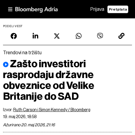
Prijava
Pretplata
PODELI VEST
Trendovi na tržištu
Zašto investitori
rasprodaju državne
obveznice od Velike
Britanije do SAD
Izvor:
Ruth Carson i Simon Kennedy / Bloomberg
19. maj 2026, 18:58
Ažurirano 20. maj 2026, 21:16