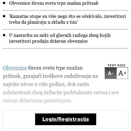
Obveznice širom sveta trpe snažan pritisak
'Kamatne stope su više nego što se očekivalo, investitori
treba da planiraju u skladu s tim'
U nastavku su neki od glavnih razloga zbog kojih
investitori prodaju državne obveznice
TEXT SIZE
Obveznice
širom sveta trpe snažan
-
+
pritisak, gurajući troškove zaduživanja na
najviše nivoe u više godina, dok rastu
zabrinutosti zbog inflacije podstaknute ratom i sve
većom državnom potrošnjom.
Login/Registracija