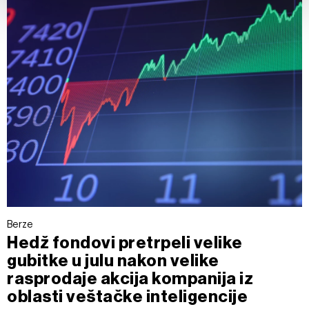
Partneri
. Više o podacima koje obrađujemo kao i o
vašim pravima pročitajte u našoj
Politici privatnosti
, a o
kolačićima i drugim sličnim tehnologijama u
Politici
kolačića
.
Kolačiće u bilo kojem trenutku možete ponovno ažurirati
klikom na „Prikaži detalje“. Pristanak možete u bilo kojem
trenutku opozvati bez negativnih posledica.
Berze
Hedž fondovi pretrpeli velike
gubitke u julu nakon velike
rasprodaje akcija kompanija iz
oblasti veštačke inteligencije