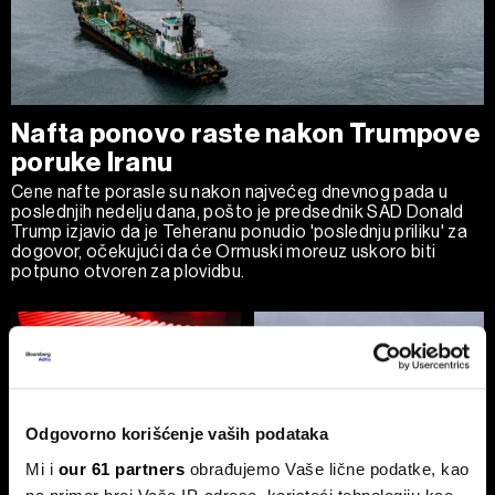
Nafta ponovo raste nakon Trumpove
poruke Iranu
Cene nafte porasle su nakon najvećeg dnevnog pada u
poslednjih nedelju dana, pošto je predsednik SAD Donald
Trump izjavio da je Teheranu ponudio 'poslednju priliku' za
dogovor, očekujući da će Ormuski moreuz uskoro biti
potpuno otvoren za plovidbu.
Odgovorno korišćenje vaših podataka
Mi i
our 61 partners
obrađujemo Vaše lične podatke, kao