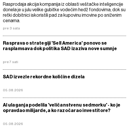
Rasprodaja akcija kompanija iz oblasti veštačke inteligencije
donela je u julu velike gubitke vodećim hedž fondovima, dok su
retki dobitnici iskoristili pad za kupovinu imovine po sniženim
cenama.
pre 3 sata
Rasprava o strategiji 'Sell America' ponovo se
rasplamsava dok politika SAD izaziva nove sumnje
pre 7 sati
SAD izvezle rekordne količine dizela
05.08.2026
AI ulaganja podelila 'veličanstvenu sedmorku' - ko je
opravdao milijarde, a ko razočarao investitore?
05.08.2026