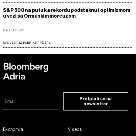
S&P 500 na putu ka rekordu podstaknut optimizmom
u vezi sa Ormuskim moreuzom
04.08.2026
SVE VESTI IZ RUBRIKE TRŽIŠTE
Pretplati se na
newsletter
Ekonomija
Videos