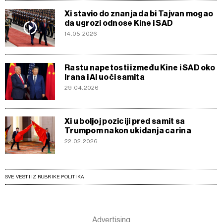
Xi stavio do znanja da bi Tajvan mogao
da ugrozi odnose Kine i SAD
14.05.2026
Rastu napetosti između Kine i SAD oko
Irana i AI uoči samita
29.04.2026
Xi u boljoj poziciji pred samit sa
Trumpom nakon ukidanja carina
22.02.2026
SVE VESTI IZ RUBRIKE POLITIKA