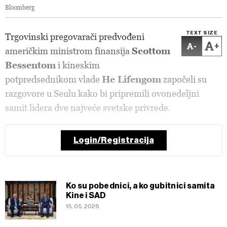
Bloomberg
TEXT SIZE
Trgovinski pregovarači predvođeni
-
+
američkim ministrom finansija
Scottom
Bessentom
i kineskim
potpredsednikom vlade
He Lifengom
započeli su
razgovore u Seulu kako bi pripremili ovonedeljni
samit lidera dve najveće svetske privrede.
Login/Registracija
Ko su pobednici, a ko gubitnici samita
Kine i SAD
15.05.2026