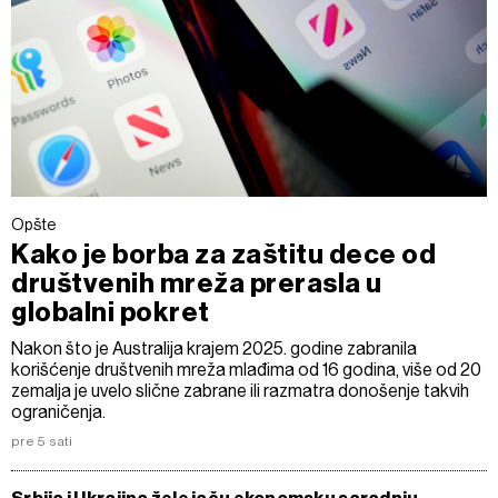
Opšte
Kako je borba za zaštitu dece od
društvenih mreža prerasla u
globalni pokret
Nakon što je Australija krajem 2025. godine zabranila
korišćenje društvenih mreža mlađima od 16 godina, više od 20
zemalja je uvelo slične zabrane ili razmatra donošenje takvih
ograničenja.
pre 5 sati