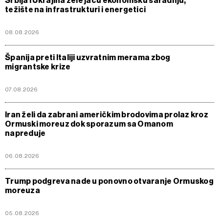
Srbija i Ukrajina žele jaču ekonomsku saradnju,
težište na infrastrukturi i energetici
08.08.2026
Španija preti Italiji uzvratnim merama zbog
migrantske krize
07.08.2026
Iran želi da zabrani američkim brodovima prolaz kroz
Ormuski moreuz dok sporazum sa Omanom
napreduje
06.08.2026
Trump podgreva nade u ponovno otvaranje Ormuskog
moreuza
05.08.2026