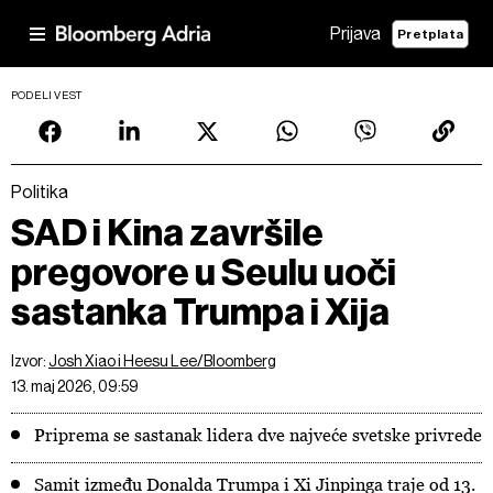
Prijava
Pretplata
PODELI VEST
Politika
SAD i Kina završile
pregovore u Seulu uoči
sastanka Trumpa i Xija
Izvor:
Josh Xiao i Heesu Lee/Bloomberg
13. maj 2026, 09:59
Priprema se sastanak lidera dve najveće svetske privrede
Samit između Donalda Trumpa i Xi Jinpinga traje od 13.