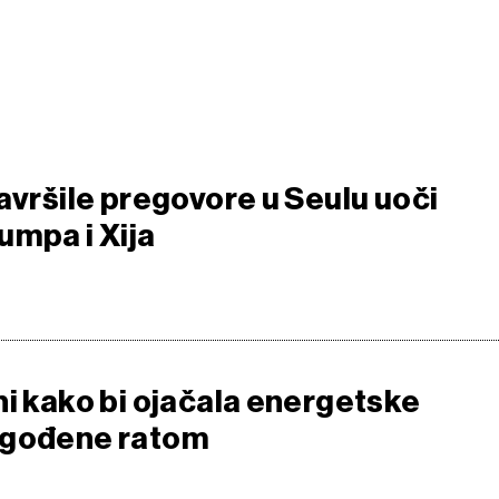
avršile pregovore u Seulu uoči
umpa i Xija
hi kako bi ojačala energetske
ogođene ratom