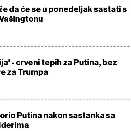
e da će se u ponedeljak sastati s
Vašingtonu
ja' - crveni tepih za Putina, bez
re za Trumpa
rio Putina nakon sastanka sa
iderima