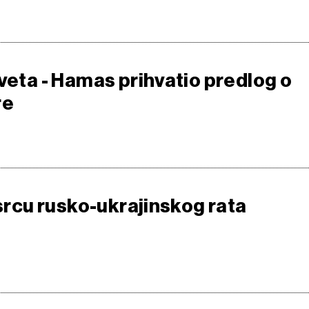
veta - Hamas prihvatio predlog o
re
 srcu rusko-ukrajinskog rata