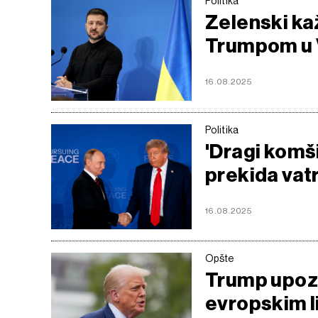
Politika
Zelenski kaž
Trumpom u 
16.08.2025
Politika
'Dragi komši
prekida vat
16.08.2025
Opšte
Trump upozo
evropskim l