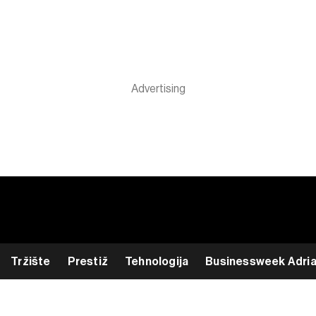
Tržište
Prestiž
Tehnologija
Businessweek Adri