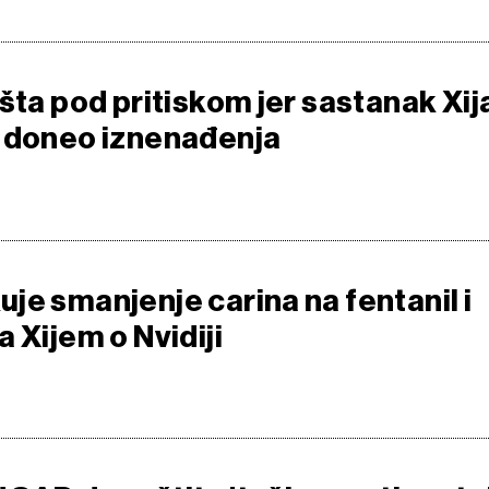
šta pod pritiskom jer sastanak Xija
 doneo iznenađenja
je smanjenje carina na fentanil i
 Xijem o Nvidiji