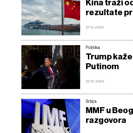
Kina traži o
rezultate p
27.10.2025
Politika
Trump kaže 
Putinom
22.10.2025
Srbija
MMF u Beogr
razgovora