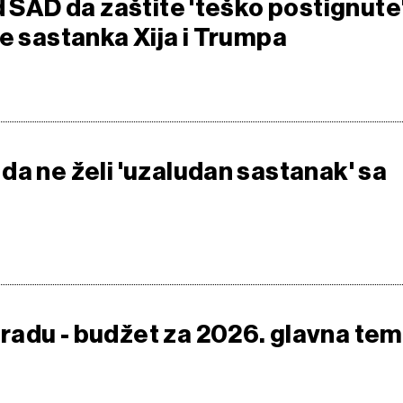
d SAD da zaštite 'teško postignute
re sastanka Xija i Trumpa
da ne želi 'uzaludan sastanak' sa
adu - budžet za 2026. glavna te