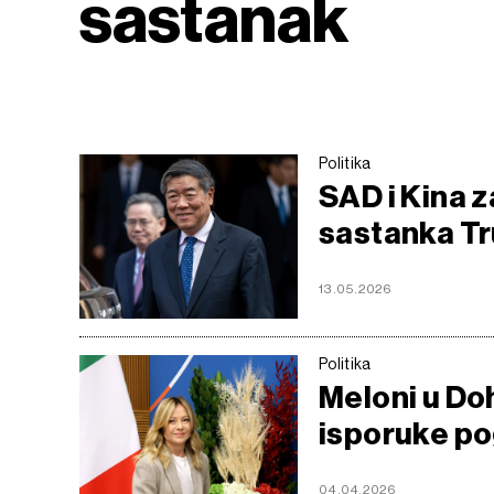
sastanak
Politika
SAD i Kina z
sastanka Tr
13.05.2026
Politika
Meloni u Do
isporuke p
04.04.2026