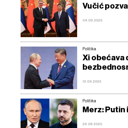
Vučić pozvao
04.09.2025
Politika
Xi obećava 
bezbednosn
01.09.2025
Politika
Merz: Putin 
29.08.2025