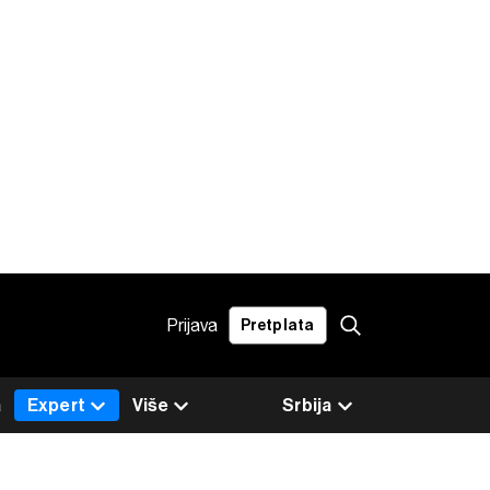
Prijava
Pretplata
a
Expert
Više
Srbija