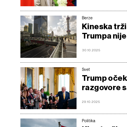
Berze
Kineska trži
Trumpa nije
30.10.2025
Svet
Trump očeku
razgovore sa
29.10.2025
Politika