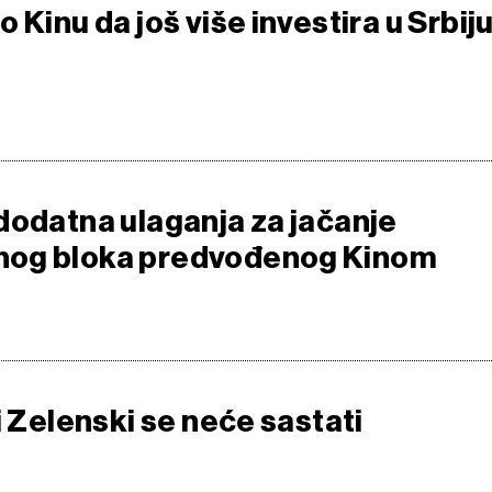
 Kinu da još više investira u Srbij
dodatna ulaganja za jačanje
og bloka predvođenog Kinom
i Zelenski se neće sastati