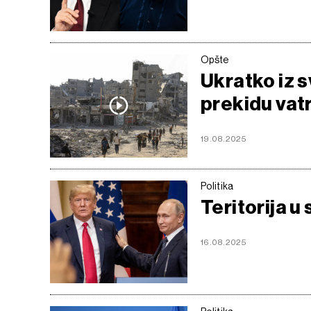
Opšte
Ukratko iz s
prekidu vat
19.08.2025
Politika
Teritorija u
16.08.2025