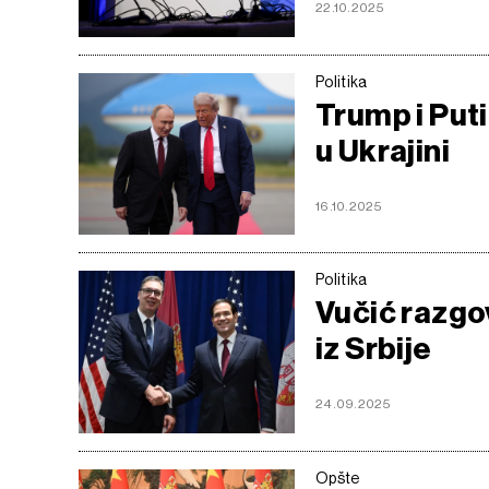
22.10.2025
Politika
Trump i Put
u Ukrajini
16.10.2025
Politika
Vučić razgo
iz Srbije
24.09.2025
Opšte