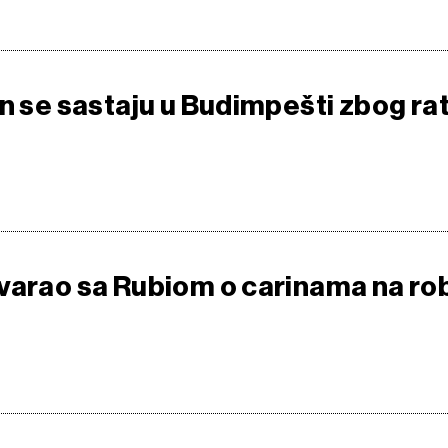
in se sastaju u Budimpešti zbog ra
varao sa Rubiom o carinama na ro