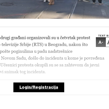
TEXT S
 drugi građani organizovali su u četvrtak protest
-
-televizije Srbije (RTS) u Beogradu, nakon što
 pošte poginulima u padu nadstrešnice
 u Novom Sadu, došlo do incidenta u kome je povređena
 Učesnici protesta okupili su se sa zahtevom da javni
avi snimak tog incidenta.
Login/Registracija