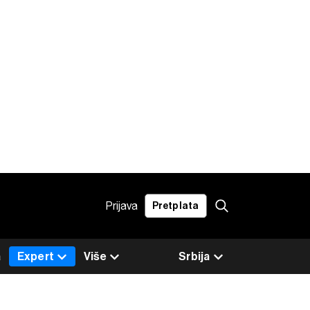
Prijava
Pretplata
a
Expert
Više
Srbija