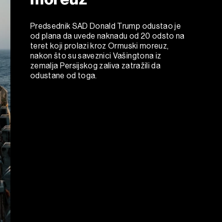
Predsednik SAD Donald Trump odustao je
od plana da uvede naknadu od 20 odsto na
teret koji prolazi kroz Ormuski moreuz,
nakon što su saveznici Vašingtona iz
zemalja Persijskog zaliva zatražili da
odustane od toga.