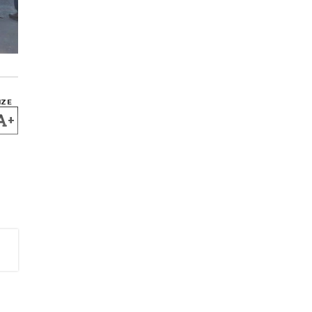
IZE
+