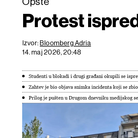
Opšte
Protest ispre
Izvor:
Bloomberg Adria
14. maj 2026, 20:48
Studenti u blokadi i drugi građani okupili se isp
Zahtev je bio objava snimka incidenta koji se zbi
Prilog je pušten u Drugom dnevniku medijskog se