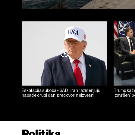
Eskalacija sukoba - SAD i Iran razmenjuju
Trump kaže 
napade drugi dan, pregovori neizvesni
'završen' 
Politika