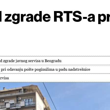
d zgrade RTS-a p
red zgrade javnog servisa u Beogradu
o pri odavanju pošte poginulima u padu nadstrešnice
rvisa