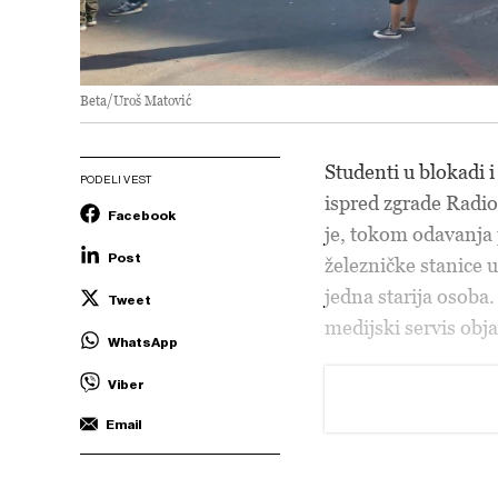
Beta/Uroš Matović
Studenti u blokadi i
PODELI VEST
ispred zgrade Radio
Facebook
je, tokom odavanja
Post
železničke stanice
jedna starija osoba.
Tweet
medijski servis obj
WhatsApp
Viber
Email