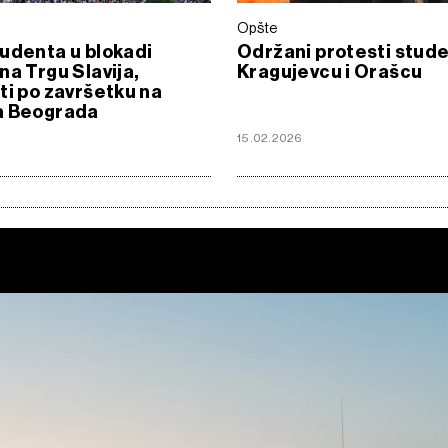
Opšte
udenta u blokadi
Održani protesti stud
na Trgu Slavija,
Kragujevcu i Orašcu
ti po završetku na
a Beograda
6
15.02.2026