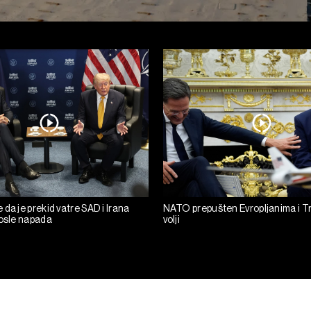
da je prekid vatre SAD i Irana
NATO prepušten Evropljanima i T
posle napada
volji