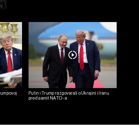
rumpovoj
Putin i Trump razgovarali o Ukrajini i Iranu
pred samit NATO-a