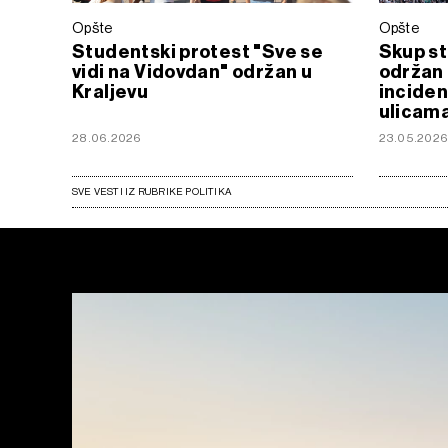
Opšte
Opšte
Studentski protest "Sve se
Skup st
vidi na Vidovdan" održan u
održan 
Kraljevu
inciden
ulicam
28.06.2026
23.05.202
SVE VESTI IZ RUBRIKE POLITIKA