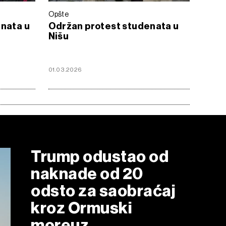
Opšte
enata u
Održan protest studenata u
Nišu
01.03.2026
Trump odustao od
naknade od 20
odsto za saobraćaj
kroz Ormuski
moreuz