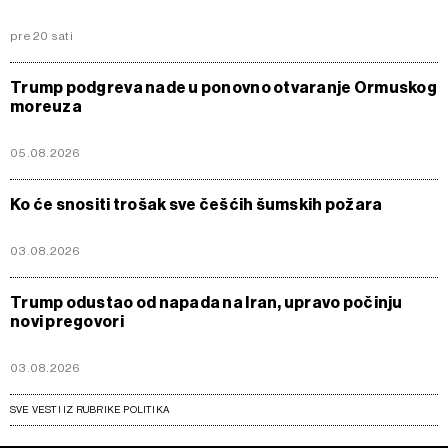
pre 20 sati
Trump podgreva nade u ponovno otvaranje Ormuskog
moreuza
05.08.2026
Ko će snositi trošak sve češćih šumskih požara
03.08.2026
Trump odustao od napada na Iran, upravo počinju
novi pregovori
03.08.2026
SVE VESTI IZ RUBRIKE POLITIKA