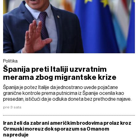
Politika
Španija preti Italiji uzvratnim
merama zbog migrantske krize
Španija je potez Italije da jednostrano uvede pojačane
granične kontrole prema putnicima iz Španije ocenila kao
presedan, ističući da je odluka doneta bez prethodne najave.
pre 3 sata
Iran želi da zabrani američkim brodovima prolaz kroz
Ormuski moreuz dok sporazum sa Omanom
napreduje