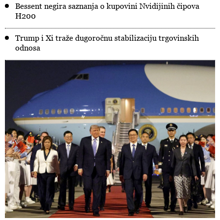
Bessent negira saznanja o kupovini Nvidijinih čipova
H200
Trump i Xi traže dugoročnu stabilizaciju trgovinskih
odnosa