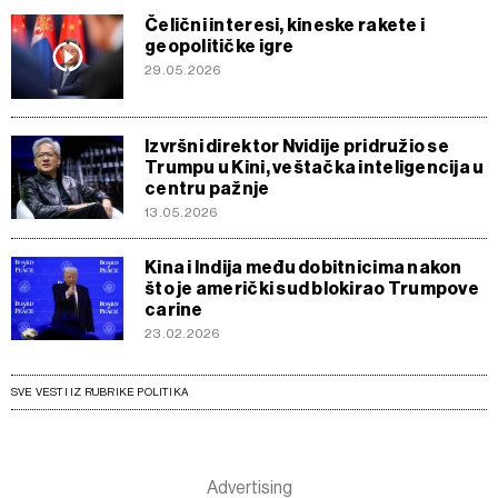
Čelični interesi, kineske rakete i
geopolitičke igre
29.05.2026
Izvršni direktor Nvidije pridružio se
Trumpu u Kini, veštačka inteligencija u
centru pažnje
13.05.2026
Kina i Indija među dobitnicima nakon
što je američki sud blokirao Trumpove
carine
23.02.2026
SVE VESTI IZ RUBRIKE POLITIKA