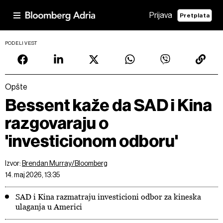
Prijava
Pretplata
PODELI VEST
Opšte
Bessent kaže da SAD i Kina
razgovaraju o
'investicionom odboru'
Izvor:
Brendan Murray/Bloomberg
14. maj 2026, 13:35
SAD i Kina razmatraju investicioni odbor za kineska
ulaganja u Americi