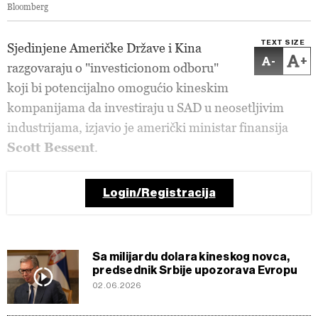
Bloomberg
TEXT SIZE
Sjedinjene Američke Države i Kina
-
+
razgovaraju o "investicionom odboru"
koji bi potencijalno omogućio kineskim
kompanijama da investiraju u SAD u neosetljivim
industrijama, izjavio je američki ministar finansija
Scott Bessent
.
Login/Registracija
Sa milijardu dolara kineskog novca,
predsednik Srbije upozorava Evropu
02.06.2026