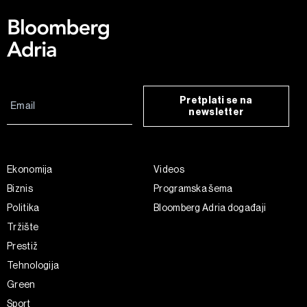
Pretplati se na
newsletter
Ekonomija
Videos
Biznis
Programska šema
Politika
Bloomberg Adria događaji
Tržište
Prestiž
Tehnologija
Green
Sport