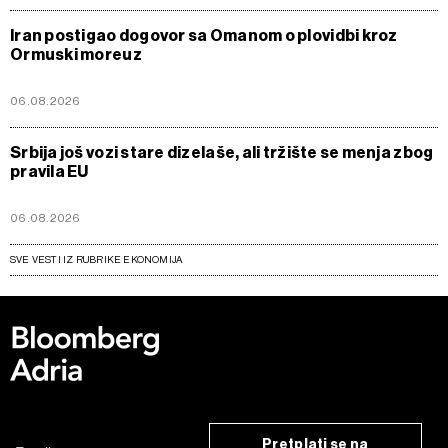
Iran postigao dogovor sa Omanom o plovidbi kroz
Ormuski moreuz
06.08.2026
Srbija još vozi stare dizelaše, ali tržište se menja zbog
pravila EU
06.08.2026
SVE VESTI IZ RUBRIKE EKONOMIJA
Pretplati se na