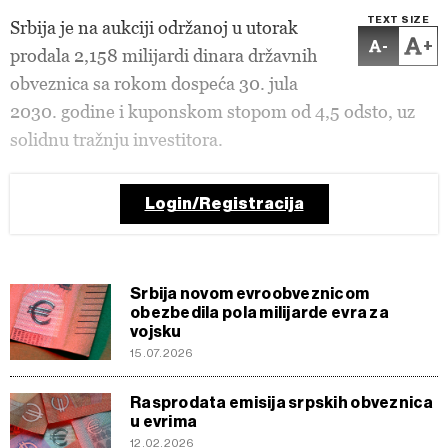
TEXT SIZE
Srbija je na aukciji održanoj u utorak
-
+
prodala 2,158 milijardi dinara državnih
obveznica sa rokom dospeća 30. jula
2030. godine i kuponskom stopom od 4,5 odsto, uz
solidnu tražnju investitora.
Login/Registracija
Srbija novom evroobveznicom
obezbedila pola milijarde evra za
vojsku
15.07.2026
Rasprodata emisija srpskih obveznica
u evrima
12.02.2026