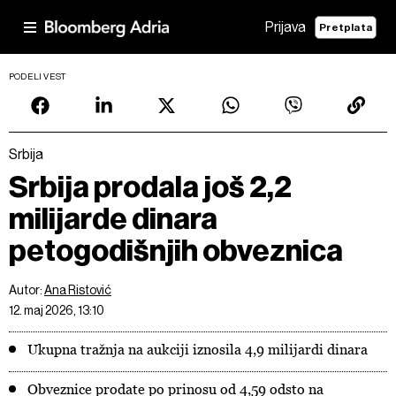
Prijava
Pretplata
PODELI VEST
Srbija
Srbija prodala još 2,2
milijarde dinara
petogodišnjih obveznica
Autor:
Ana Ristović
12. maj 2026, 13:10
Ukupna tražnja na aukciji iznosila 4,9 milijardi dinara
Obveznice prodate po prinosu od 4,59 odsto na