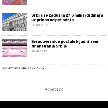
Srbija se zadužila 27,6 milijardi dinara
uz prinos od pet odsto
09.06.2026
Evroobveznice postale ključni izvor
finansiranja Srbije
20.07.2026
SVE VESTI IZ RUBRIKE EKONOMIJA