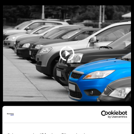
Srbija još vozi stare dizelaše, ali
tržište se menja zbog pravila EU
Polovni automobili stari 10 do 15 godina i dalje su
najtraženiji izbor kupaca u Srbiji, uz dominaciju dizelaša.