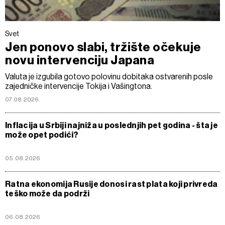
Svet
Jen ponovo slabi, tržište očekuje
novu intervenciju Japana
Valuta je izgubila gotovo polovinu dobitaka ostvarenih posle
zajedničke intervencije Tokija i Vašingtona.
07.08.2026
Inflacija u Srbiji najniža u poslednjih pet godina - šta je
može opet podići?
05.08.2026
Ratna ekonomija Rusije donosi rast plata koji privreda
teško može da podrži
06.08.2026