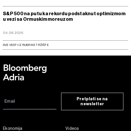
S&P 500 na putu ka rekordu podstaknut optimizmom
u vezi sa Ormuskim moreuzom
04.08.2026
SVE VESTI IZ RUBRIKE TRŽIŠTE
Pretplati se na
newsletter
Ekonomija
Videos