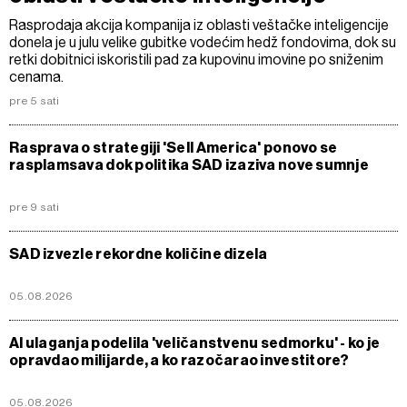
Rasprodaja akcija kompanija iz oblasti veštačke inteligencije
donela je u julu velike gubitke vodećim hedž fondovima, dok su
retki dobitnici iskoristili pad za kupovinu imovine po sniženim
cenama.
pre 5 sati
Rasprava o strategiji 'Sell America' ponovo se
rasplamsava dok politika SAD izaziva nove sumnje
pre 9 sati
SAD izvezle rekordne količine dizela
05.08.2026
AI ulaganja podelila 'veličanstvenu sedmorku' - ko je
opravdao milijarde, a ko razočarao investitore?
05.08.2026