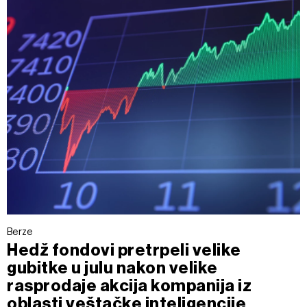
Berze
Hedž fondovi pretrpeli velike
gubitke u julu nakon velike
rasprodaje akcija kompanija iz
oblasti veštačke inteligencije