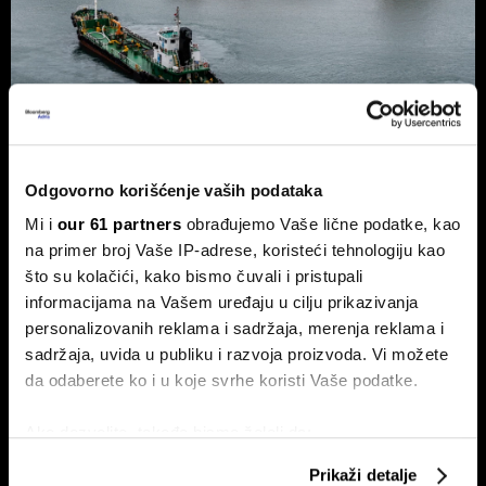
Nafta ponovo raste nakon Trumpove
poruke Iranu
Odgovorno korišćenje vaših podataka
Cene nafte porasle su nakon najvećeg dnevnog pada u
poslednjih nedelju dana, pošto je predsednik SAD Donald
Mi i
our 61 partners
obrađujemo Vaše lične podatke, kao
Trump izjavio da je Teheranu ponudio 'poslednju priliku' za
na primer broj Vaše IP-adrese, koristeći tehnologiju kao
dogovor, očekujući da će Ormuski moreuz uskoro biti
što su kolačići, kako bismo čuvali i pristupali
potpuno otvoren za plovidbu.
informacijama na Vašem uređaju u cilju prikazivanja
personalizovanih reklama i sadržaja, merenja reklama i
sadržaja, uvida u publiku i razvoja proizvoda. Vi možete
da odaberete ko i u koje svrhe koristi Vaše podatke.
Ako dozvolite, takođe bismo želeli da:
Prikupimo podatke o vašoj geografskoj lokaciji
Prikaži detalje