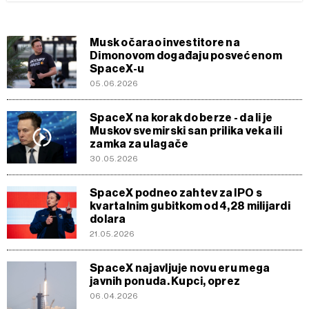
Musk očarao investitore na
Dimonovom događaju posvećenom
SpaceX-u
05.06.2026
SpaceX na korak do berze - da li je
Muskov svemirski san prilika veka ili
zamka za ulagače
30.05.2026
SpaceX podneo zahtev za IPO s
kvartalnim gubitkom od 4,28 milijardi
dolara
21.05.2026
SpaceX najavljuje novu eru mega
javnih ponuda. Kupci, oprez
06.04.2026