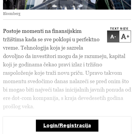
Bloomberg
TEXT SIZE
Postoje momenti na finansijskim
-
+
tržištima kada se sve poklopi u perfektno
vreme. Tehnologija koja je sazrela
dovoljno da investitori mogu da je razumeju, kapital
koji je godinama čekao pravi izlaz i tržišno
raspoloženje koje traži novu priču. Upravo takvom
momentu svedočimo danas nalazeći se pred onim što
bi mogao biti najveći talas inicijalnih javnih ponuda od
ere dot-com kompanija, s kraja devedesetih godina
prošlog veka.
Login/Registracija