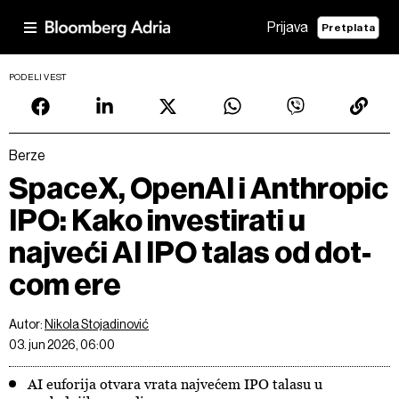
Prijava
Pretplata
PODELI VEST
Berze
SpaceX, OpenAI i Anthropic
IPO: Kako investirati u
najveći AI IPO talas od dot-
com ere
Autor:
Nikola Stojadinović
03. jun 2026, 06:00
AI euforija otvara vrata najvećem IPO talasu u