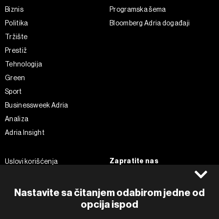
Biznis
Programska šema
Politika
Bloomberg Adria događaji
Tržište
Prestiž
Tehnologija
Green
Sport
Businessweek Adria
Analiza
Adria Insight
Zapratite nas
Uslovi korišćenja
Politika Privatnosti
Facebook
Impressum
Instagram
Nastavite sa čitanjem odabirom jedne od
Politika kolačića
Twitter
opcija ispod
Marketing
Linkedin