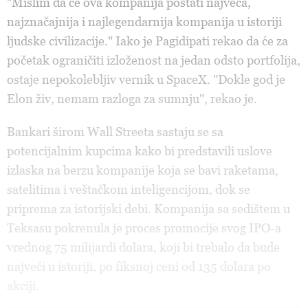
"Mislim da će ova kompanija postati najveća,
najznačajnija i najlegendarnija kompanija u istoriji
ljudske civilizacije." Iako je Pagidipati rekao da će za
početak ograničiti izloženost na jedan odsto portfolija,
ostaje nepokolebljiv vernik u SpaceX. "Dokle god je
Elon živ, nemam razloga za sumnju", rekao je.
Bankari širom Wall Streeta sastaju se sa
potencijalnim kupcima kako bi predstavili uslove
izlaska na berzu kompanije koja se bavi raketama,
satelitima i veštačkom inteligencijom, dok se
priprema za istorijski debi. Kompanija sa sedištem u
Teksasu pokrenula je proces promocije svog IPO-a
vrednog 75 milijardi dolara, koji bi trebalo da bude
najveći u istoriji, po fiksnoj ceni od 135 dolara po
akciji.