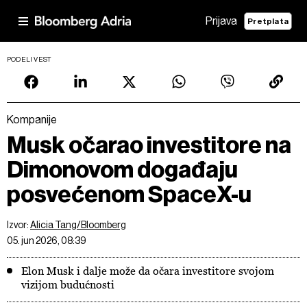
Prijava
Pretplata
PODELI VEST
Kompanije
Musk očarao investitore na
Dimonovom događaju
posvećenom SpaceX-u
Izvor:
Alicia Tang/Bloomberg
05. jun 2026, 08:39
Elon Musk i dalje može da očara investitore svojom
vizijom budućnosti