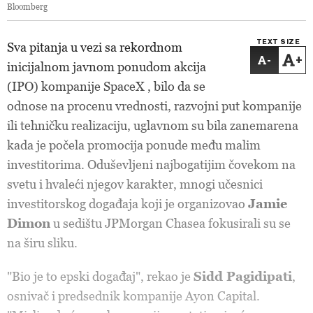
Bloomberg
TEXT SIZE
Sva pitanja u vezi sa rekordnom
-
+
inicijalnom javnom ponudom akcija
(IPO) kompanije SpaceX , bilo da se
odnose na procenu vrednosti, razvojni put kompanije
ili tehničku realizaciju, uglavnom su bila zanemarena
kada je počela promocija ponude među malim
investitorima. Oduševljeni najbogatijim čovekom na
svetu i hvaleći njegov karakter, mnogi učesnici
investitorskog događaja koji je organizovao
Jamie
Dimon
u sedištu JPMorgan Chasea fokusirali su se
na širu sliku.
"Bio je to epski događaj", rekao je
Sidd Pagidipati
,
osnivač i predsednik kompanije Ayon Capital.