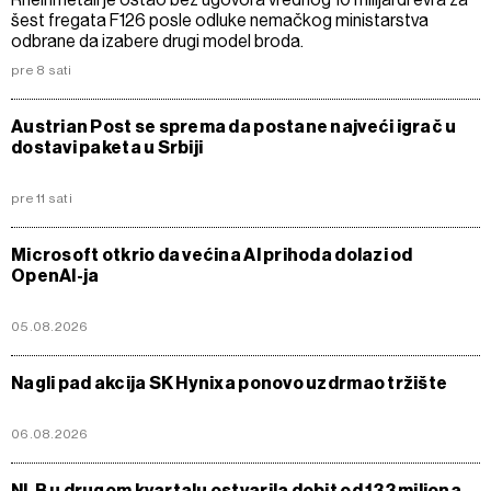
šest fregata F126 posle odluke nemačkog ministarstva
odbrane da izabere drugi model broda.
pre 8 sati
Austrian Post se sprema da postane najveći igrač u
dostavi paketa u Srbiji
pre 11 sati
Microsoft otkrio da većina AI prihoda dolazi od
OpenAI-ja
05.08.2026
Nagli pad akcija SK Hynixa ponovo uzdrmao tržište
06.08.2026
NLB u drugom kvartalu ostvarila dobit od 133 miliona