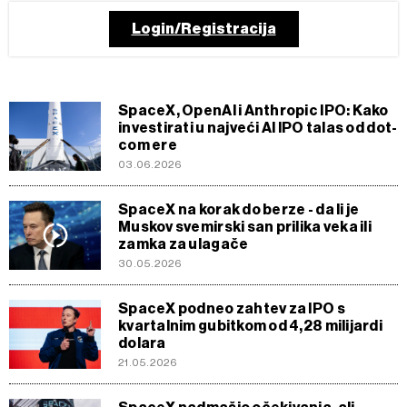
Login/Registracija
SpaceX, OpenAI i Anthropic IPO: Kako
investirati u najveći AI IPO talas od dot-
com ere
03.06.2026
SpaceX na korak do berze - da li je
Muskov svemirski san prilika veka ili
zamka za ulagače
30.05.2026
SpaceX podneo zahtev za IPO s
kvartalnim gubitkom od 4,28 milijardi
dolara
21.05.2026