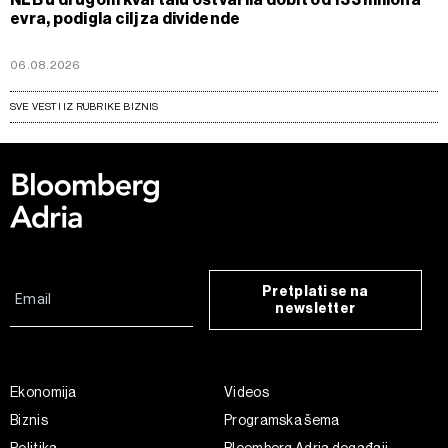
evra, podigla cilj za dividende
06.08.2026
SVE VESTI IZ RUBRIKE BIZNIS
Pretplati se na
newsletter
Ekonomija
Videos
Biznis
Programska šema
Politika
Bloomberg Adria događaji