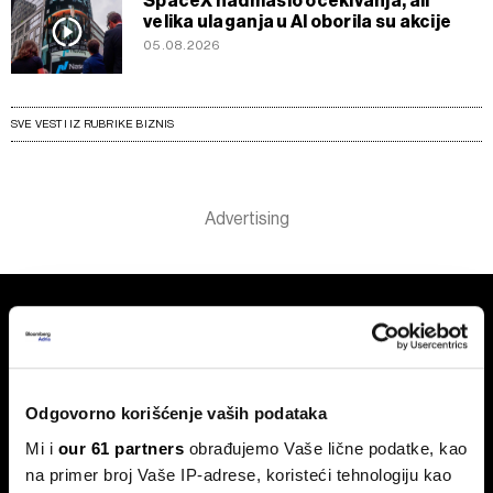
SpaceX nadmašio očekivanja, ali
velika ulaganja u AI oborila su akcije
05.08.2026
SVE VESTI IZ RUBRIKE BIZNIS
Odgovorno korišćenje vaših podataka
Mi i
our 61 partners
obrađujemo Vaše lične podatke, kao
na primer broj Vaše IP-adrese, koristeći tehnologiju kao