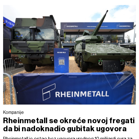
Kompanije
Rheinmetall se okreće novoj fregati
da bi nadoknadio gubitak ugovora
Rheinmetall je ostao bez ugovora vrednog 10 milijardi evra za