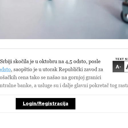
TEXT S
 Srbiji skočila je u oktobru na 4,5 odsto, posle
-
odsto
, saopštio je u utorak Republički zavod za
rošačkih cena tako se našao na gornjoj granici
ntralne banke, a usluge su i dalje glavni pokretač tog rast
Login/Registracija