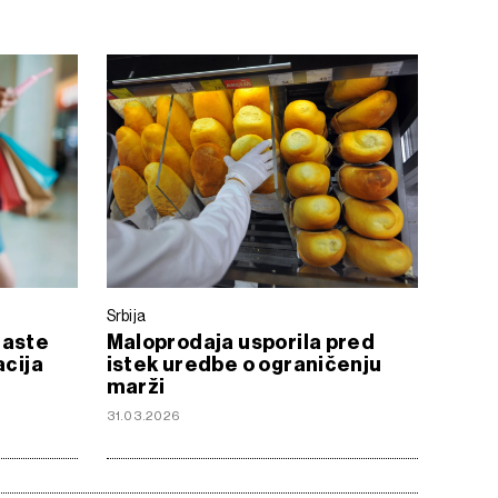
Srbija
raste
Maloprodaja usporila pred
acija
istek uredbe o ograničenju
marži
31.03.2026