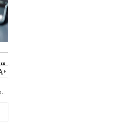
IZE
+
a.