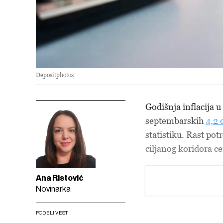
Depositphotos
Godišnja inflacija u
septembarskih
4,2 
statistiku. Rast pot
ciljanog koridora ce
Ana Ristović
Novinarka
PODELI VEST