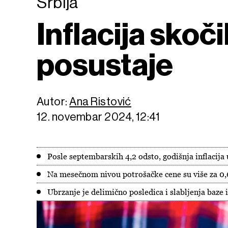
Srbija
Inflacija skoč
posustaje
Autor:
Ana Ristović
12. novembar 2024, 12:41
Posle septembarskih 4,2 odsto, godišnja inflacija 
Na mesečnom nivou potrošačke cene su više za 0,
Ubrzanje je delimično posledica i slabljenja baze