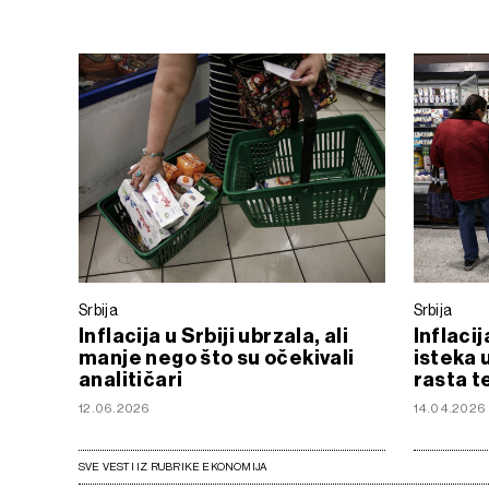
Srbija
Srbija
Inflacija u Srbiji ubrzala, ali
Inflaci
manje nego što su očekivali
isteka 
analitičari
rasta t
12.06.2026
14.04.2026
SVE VESTI IZ RUBRIKE EKONOMIJA