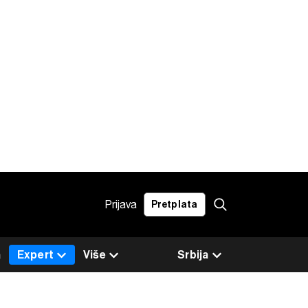
Prijava
Pretplata
a
Expert
Više
Srbija