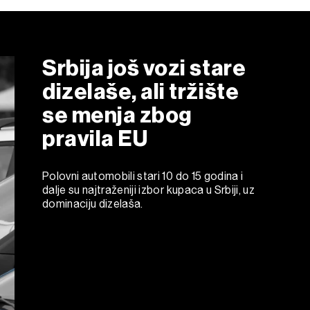
Srbija još vozi stare
dizelaše, ali tržište
se menja zbog
pravila EU
Polovni automobili stari 10 do 15 godina i
dalje su najtraženiji izbor kupaca u Srbiji, uz
dominaciju dizelaša.