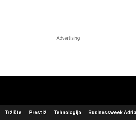
Tržište
Prestiž
Tehnologija
Businessweek Adri