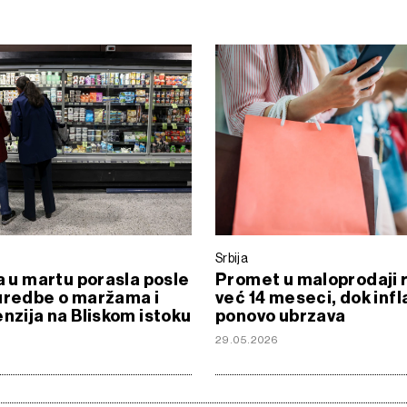
Srbija
ja u martu porasla posle
Promet u maloprodaji 
uredbe o maržama i
već 14 meseci, dok infl
enzija na Bliskom istoku
ponovo ubrzava
29.05.2026