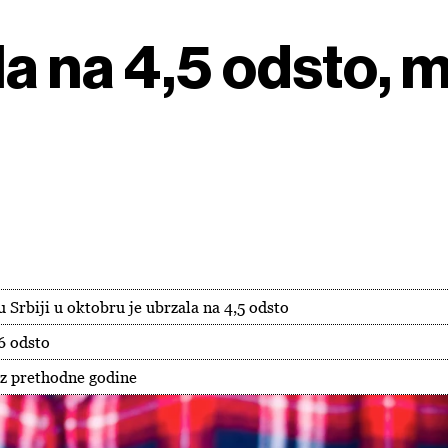
ila na 4,5 odsto,
u Srbiji u oktobru je ubrzala na 4,5 odsto
6 odsto
 iz prethodne godine