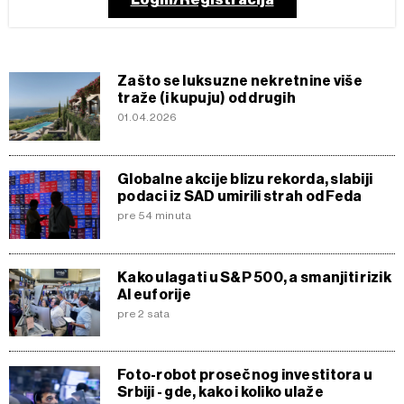
Zašto se luksuzne nekretnine više
traže (i kupuju) od drugih
01.04.2026
Globalne akcije blizu rekorda, slabiji
podaci iz SAD umirili strah od Feda
pre 54 minuta
Kako ulagati u S&P 500, a smanjiti rizik
AI euforije
pre 2 sata
Foto-robot prosečnog investitora u
Srbiji - gde, kako i koliko ulaže