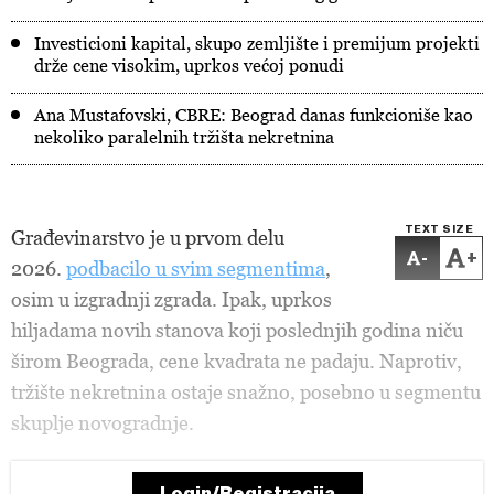
Investicioni kapital, skupo zemljište i premijum projekti
drže cene visokim, uprkos većoj ponudi
Ana Mustafovski, CBRE: Beograd danas funkcioniše kao
nekoliko paralelnih tržišta nekretnina
TEXT SIZE
Građevinarstvo je u prvom delu
-
+
2026.
podbacilo u svim segmentima
,
osim u izgradnji zgrada. Ipak, uprkos
hiljadama novih stanova koji poslednjih godina niču
širom Beograda, cene kvadrata ne padaju. Naprotiv,
tržište nekretnina ostaje snažno, posebno u segmentu
skuplje novogradnje.
Login/Registracija