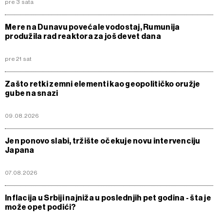
pre 3 sata
Mere na Dunavu povećale vodostaj, Rumunija
produžila rad reaktora za još devet dana
pre 21 sat
Zašto retki zemni elementi kao geopolitičko oružje
gube na snazi
09.08.2026
Jen ponovo slabi, tržište očekuje novu intervenciju
Japana
07.08.2026
Inflacija u Srbiji najniža u poslednjih pet godina - šta je
može opet podići?