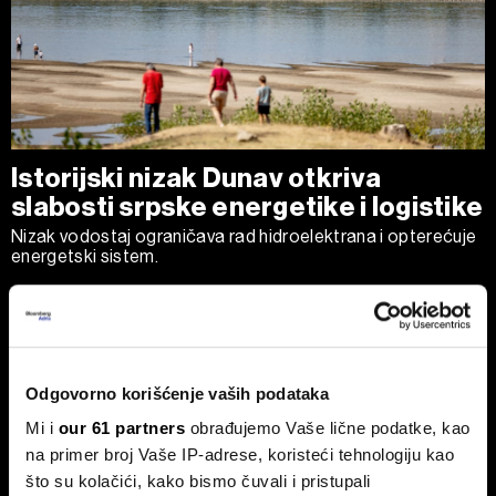
Istorijski nizak Dunav otkriva
slabosti srpske energetike i logistike
Nizak vodostaj ograničava rad hidroelektrana i opterećuje
energetski sistem.
Odgovorno korišćenje vaših podataka
Mi i
our 61 partners
obrađujemo Vaše lične podatke, kao
na primer broj Vaše IP-adrese, koristeći tehnologiju kao
što su kolačići, kako bismo čuvali i pristupali
Srbija još vozi stare dizelaše, ali
Fed zadržao kamate, S&P 500