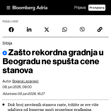
Prijava
Pretplata
PODELI VEST
Srbija
Zašto rekordna gradnja u
Beogradu ne spušta cene
stanova
Autor:
Bojana Lazarević
08. jun 2026, 08:00
Ažurirano 09. jun 2026, 16:27
Dok broj završenih stanova raste, tržište se sve više
udaljava od kupovne moći prosečnog građanina