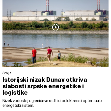
vašim pravima pročitajte u našoj
Politici privatnosti
, a o
kolačićima i drugim sličnim tehnologijama u
Politici
kolačića
.
Kolačiće u bilo kojem trenutku možete ponovno ažurirati
klikom na „Prikaži detalje“. Pristanak možete u bilo kojem
trenutku opozvati bez negativnih posledica.
Srbija
Istorijski nizak Dunav otkriva
slabosti srpske energetike i
logistike
Nizak vodostaj ograničava rad hidroelektrana i opterećuje
energetski sistem.