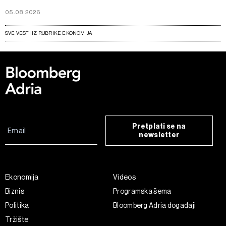
05.08.2026
SVE VESTI IZ RUBRIKE EKONOMIJA
Pretplati se na
newsletter
Ekonomija
Videos
Biznis
Programska šema
Politika
Bloomberg Adria događaji
Tržište