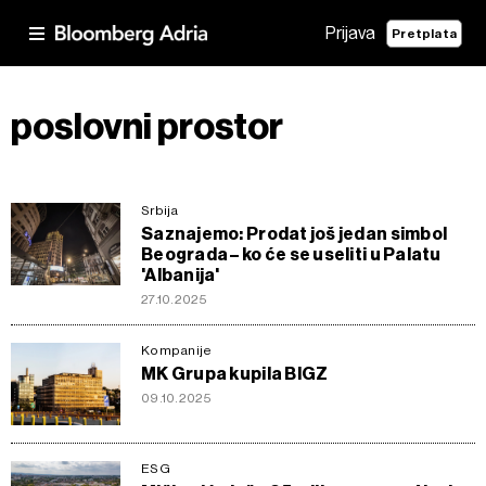
Prijava
Pretplata
poslovni prostor
Srbija
Saznajemo: Prodat još jedan simbol
Beograda – ko će se useliti u Palatu
'Albanija'
27.10.2025
Kompanije
MK Grupa kupila BIGZ
09.10.2025
ESG