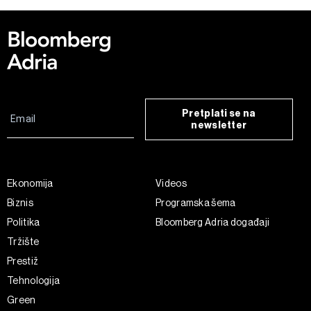
Pretplati se na
newsletter
Ekonomija
Videos
Biznis
Programska šema
Politika
Bloomberg Adria događaji
Tržište
Prestiž
Tehnologija
Green