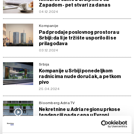
Zapadom - pet stvari za danas
04.12.2024
Kompanije
Pad prodaje poslovnog prostora u
Srbiji: da li je tržište usporilo ili se
prilagođava
03.12.2024
Srbija
Kompanije u Srbiji ponedeljkom
radnicima nude doručak, a petkom
pivo
25.04.2024
Bloomberg Adria TV
Nekretnine u Adria regionu prkose
tendenciji pada cena u Evropi
06.04.2024