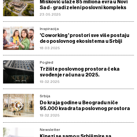
Mišković ulaže 85 miliona evra u Novi
Sad - gradi zeleni poslovni kompleks
23.05.2025
Inspiracija
'Coworking' prostori sve više postaju
deo poslovnog ekosistema u Srbiji
18.03.2025
Pogled
Tržište poslovnog prostora čeka
svođenje računa u 2025.
19.02.2025
Srbija
Do kraja godine u Beogradu niče
95.000 kvadrata poslovnog prostora
19.02.2025
Newsletter
Kinezi se samo u Srbiji mire sa