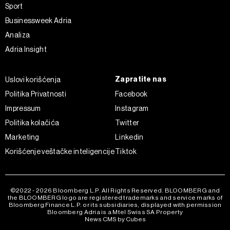
Sport
Businessweek Adria
Analiza
Adria Insight
Zapratite nas
Uslovi korišćenja
Politika Privatnosti
Facebook
Impressum
Instagram
Politika kolačića
Twitter
Marketing
Linkedin
Korišćenje veštačke inteligencije
Tiktok
©2022 - 2026 Bloomberg L.P. All Rights Reserved. BLOOMBERG and
the BLOOMBERG logo are registered trademarks and service marks of
Bloomberg Finance L.P. or its subsidiaries, displayed with permission
Bloomberg Adria is a Mtel Swiss SA Property
News CMS by Cubes