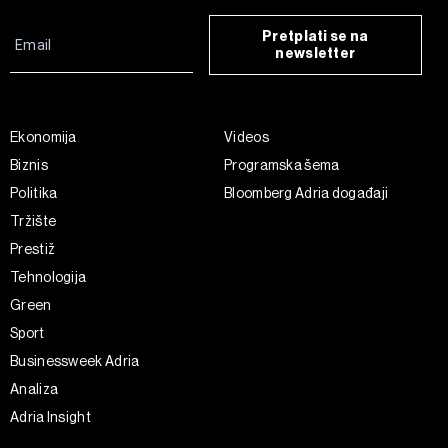
Pretplati se na
newsletter
Ekonomija
Videos
Biznis
Programska šema
Politika
Bloomberg Adria događaji
Tržište
Prestiž
Tehnologija
Green
Sport
Businessweek Adria
Analiza
Adria Insight