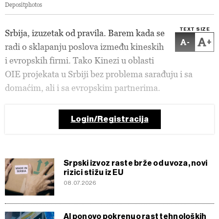
Depositphotos
TEXT SIZE
Srbija, izuzetak od pravila. Barem kada se
-
+
radi o sklapanju poslova između kineskih
i evropskih firmi. Tako Kinezi u oblasti
OIE projekata u Srbiji bez problema sarađuju i sa
domaćim, ali i sa evropskim partnerima.
Login/Registracija
Srpski izvoz raste brže od uvoza, novi
rizici stižu iz EU
08.07.2026
AI ponovo pokrenuo rast tehnoloških