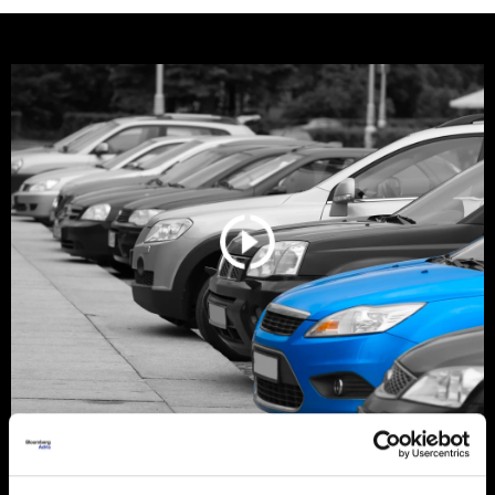
Srbija još vozi stare dizelaše, ali
tržište se menja zbog pravila EU