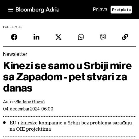
Prijava
Pretplata
PODELI VEST
Newsletter
Kinezi se samo u Srbiji mire
sa Zapadom - pet stvari za
danas
Autor:
Slađana Gavrić
04. decembar 2024, 06:00
EU i kineske kompanije u Srbiji bez problema sarađuju
na OIE projektima