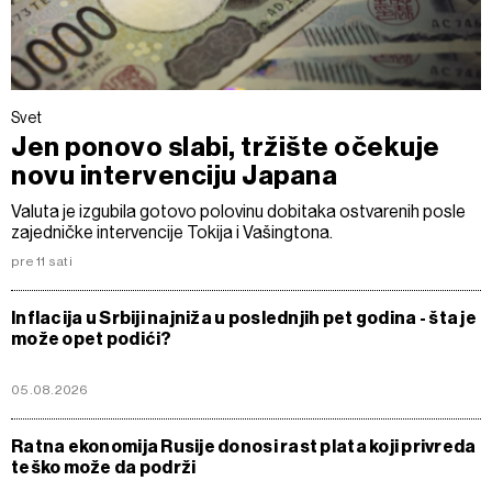
Svet
Jen ponovo slabi, tržište očekuje
novu intervenciju Japana
Valuta je izgubila gotovo polovinu dobitaka ostvarenih posle
zajedničke intervencije Tokija i Vašingtona.
pre 11 sati
Inflacija u Srbiji najniža u poslednjih pet godina - šta je
može opet podići?
05.08.2026
Ratna ekonomija Rusije donosi rast plata koji privreda
teško može da podrži