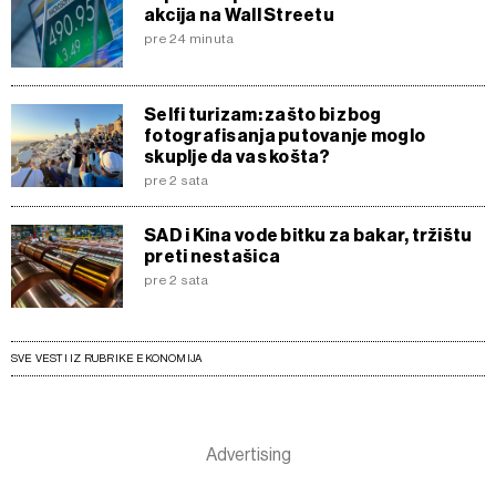
akcija na Wall Streetu
pre 24 minuta
Selfi turizam: zašto bi zbog
fotografisanja putovanje moglo
skuplje da vas košta?
pre 2 sata
SAD i Kina vode bitku za bakar, tržištu
preti nestašica
pre 2 sata
SVE VESTI IZ RUBRIKE EKONOMIJA