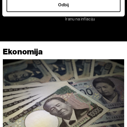
Odbij
saglasnost u Deklaraciji o kolačićima.
Programeri u Srbiji zarađuju
ECB zadržala kamatne stope
četiri puta više od ugostitelja
kako bi procenila uticaj rata u
Iranu na inflaciju
Zajednički rukovaoci su HD-WIN ARENA SPORT d.o.o. i
Partneri
. Više o podacima koje obrađujemo kao i o
vašim pravima pročitajte u našoj
Politici privatnosti
, a o
kolačićima i drugim sličnim tehnologijama u
Politici
kolačića
.
Ekonomija
Kolačiće u bilo kojem trenutku možete ponovno ažurirati
klikom na „Prikaži detalje“. Pristanak možete u bilo kojem
trenutku opozvati bez negativnih posledica.