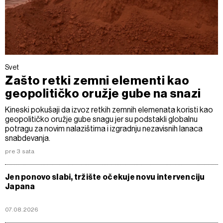
Svet
Zašto retki zemni elementi kao
geopolitičko oružje gube na snazi
Kineski pokušaji da izvoz retkih zemnih elemenata koristi kao
geopolitičko oružje gube snagu jer su podstakli globalnu
potragu za novim nalazištima i izgradnju nezavisnih lanaca
snabdevanja.
pre 3 sata
Jen ponovo slabi, tržište očekuje novu intervenciju
Japana
07.08.2026