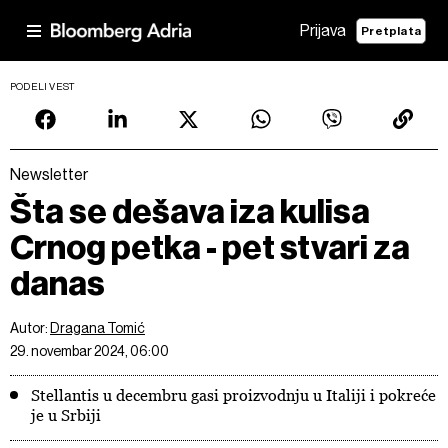
Prijava
Pretplata
PODELI VEST
Newsletter
Šta se dešava iza kulisa
Crnog petka - pet stvari za
danas
Autor:
Dragana Tomić
29. novembar 2024, 06:00
Stellantis u decembru gasi proizvodnju u Italiji i pokreće
je u Srbiji