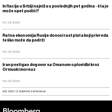
Inflacija u Srbiji najniža u poslednjih pet godina - šta je
može opet podići?
05.08.2026
Ratna ekonomija Rusije donosi rast plata koji privreda
teško može da podrži
06.08.2026
Iran postigao dogovor sa Omanom o plovidbi kroz
Ormuski moreuz
06.08.2026
SVE VESTI IZ RUBRIKE EKONOMIJA