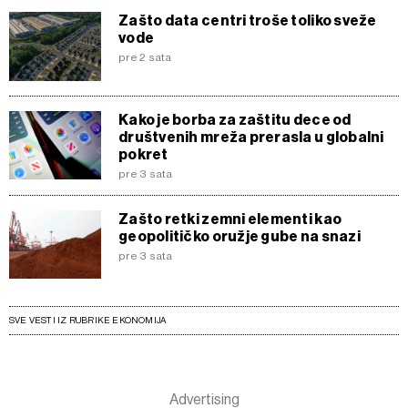
Zašto data centri troše toliko sveže
vode
pre 2 sata
Kako je borba za zaštitu dece od
društvenih mreža prerasla u globalni
pokret
pre 3 sata
Zašto retki zemni elementi kao
geopolitičko oružje gube na snazi
pre 3 sata
SVE VESTI IZ RUBRIKE EKONOMIJA