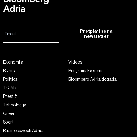
Pretplati se na
newsletter
Ekonomija
Videos
Biznis
Programska šema
Politika
Bloomberg Adria događaji
Tržište
Prestiž
Tehnologija
Green
Sport
Businessweek Adria