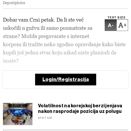
Depositphotos
TEXT SIZE
Dobar vam Crni petak. Da li ste već
-
+
uskočili u gužvu ili samo posmatrate sa
strane? Možda pregovarate s internet
korpom ili tražite neko zgodno opravdanje kako biste
kupili još jednu stvar koju nikad niste planirali da
imate?
Login/Registracija
Volatilnost na korejskoj berzi jenjava
nakon rasprodaje pozicija uz polugu
pre 1 sat