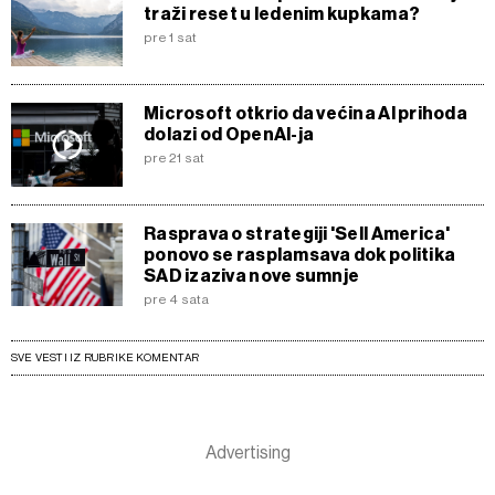
traži reset u ledenim kupkama?
pre 1 sat
Microsoft otkrio da većina AI prihoda
dolazi od OpenAI-ja
pre 21 sat
Rasprava o strategiji 'Sell America'
ponovo se rasplamsava dok politika
SAD izaziva nove sumnje
pre 4 sata
SVE VESTI IZ RUBRIKE KOMENTAR