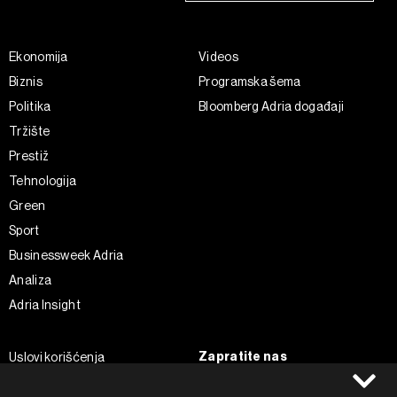
Ekonomija
Videos
Biznis
Programska šema
Politika
Bloomberg Adria događaji
Tržište
Prestiž
Tehnologija
Green
Sport
Businessweek Adria
Analiza
Adria Insight
Zapratite nas
Uslovi korišćenja
Politika Privatnosti
Facebook