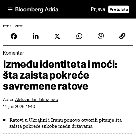
Prijava
Pretplata
PODELI VEST
Komentar
Između identiteta i moći:
šta zaista pokreće
savremene ratove
Autor:
Aleksandar Jakovljević
14. jun 2026, 11:40
Ratovi u Ukrajini i Iranu ponovo otvorili pitanje šta
zaista pokreće sukobe među državama