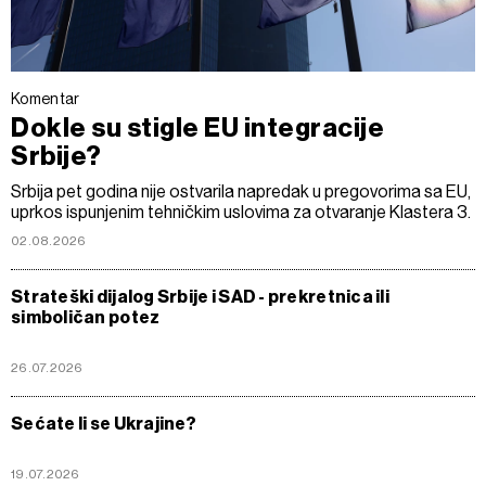
Komentar
Dokle su stigle EU integracije
Srbije?
Srbija pet godina nije ostvarila napredak u pregovorima sa EU,
uprkos ispunjenim tehničkim uslovima za otvaranje Klastera 3.
02.08.2026
Strateški dijalog Srbije i SAD - prekretnica ili
simboličan potez
26.07.2026
Sećate li se Ukrajine?
19.07.2026