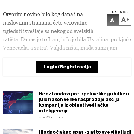
TEXT SIZE
Otvorite novine bilo kog dana i na
-
+
naslovnim stranama ćete verovatno
ugledati izveštaje sa nekog od svetskih
ratišta. Danas je to Iran, juče je bila Ukrajina, prekjuče
Venecuela, a sutra? Valjda ništa, mada sumnjam.
Login/Registracija
Hedž fondovi pretrpeli velike gubitke u
julu nakon velike rasprodaje akcija
kompanija iz oblasti veštačke
inteligencije
pre 23 minuta
Hladnoća kao spas - zašto sve više ljudi