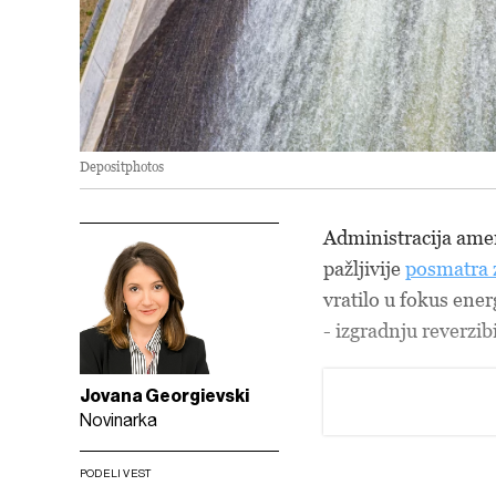
Depositphotos
Administracija ame
pažljivije
posmatra 
vratilo u fokus ener
- izgradnju reverzi
Jovana Georgievski
Novinarka
PODELI VEST