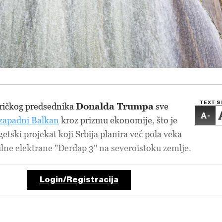
TEXT S
ričkog predsednika
Donalda Trumpa
sve
-
zapadni Balkan
kroz prizmu ekonomije, što je
getski projekat koji Srbija planira već pola veka
bilne elektrane "Đerdap 3" na severoistoku zemlje.
Login/Registracija