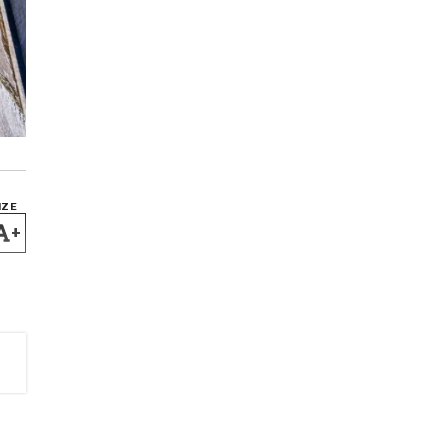
IZE
+