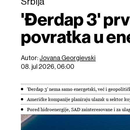
Srbija
'Đerdap 3' prv
povratka u en
Autor:
Jovana Georgievski
08. jul 2026, 06:00
'Đerdap 3' nema samo energetski, već i geopolitič
Američke kompanije planiraju ulazak u sektor koj
Pored hidroenergije, SAD zainteresovane i za ulag