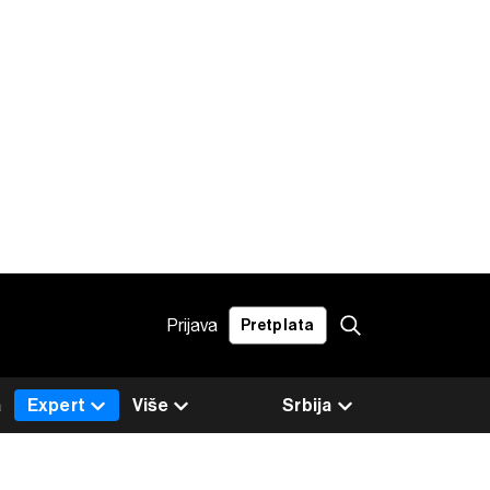
Prijava
Pretplata
a
Expert
Više
Srbija