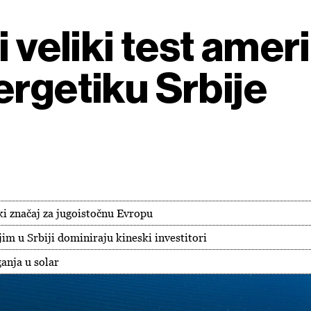
i veliki test ame
ergetiku Srbije
ki značaj za jugoistočnu Evropu
im u Srbiji dominiraju kineski investitori
anja u solar