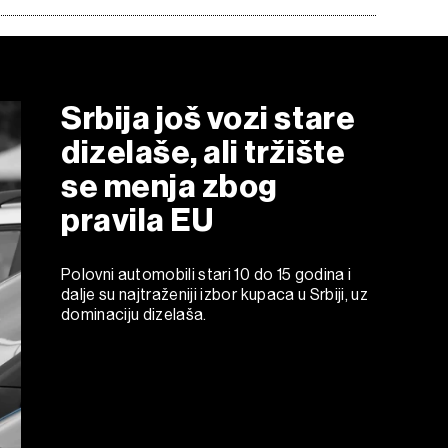
Srbija još vozi stare
dizelaše, ali tržište
se menja zbog
pravila EU
Polovni automobili stari 10 do 15 godina i
dalje su najtraženiji izbor kupaca u Srbiji, uz
dominaciju dizelaša.