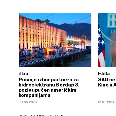
Srbija
Politika
Počinje izbor partnera za
SAD ne 
hidroelektranu Đerdap 3,
Kine u 
poziv upućen američkim
kompanijama
09.06.2026
01.06.2026
SVE VESTI IZ RUBRIKE EKONOMIJA