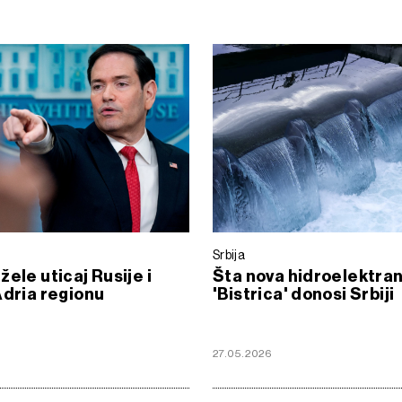
Srbija
žele uticaj Rusije i
Šta nova hidroelektra
Adria regionu
'Bistrica' donosi Srbiji
27.05.2026