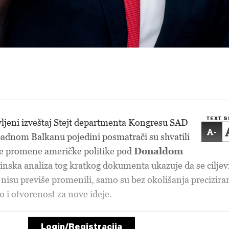
TEXT S
vljeni izveštaj Stejt departmenta Kongresu SAD
-
padnom Balkanu pojedini posmatrači su shvatili
e promene američke politike pod
Donaldom
binska analiza tog kratkog dokumenta ukazuje da se ciljev
 nisu previše promenili, samo su bez okolišanja precizira
o i otvorenost za nove ideje.
Login/Registracija