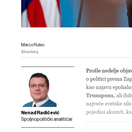
Marco Rubio
Bloomberg
Prošle nedelje obja
o politici prema Za
kao najavu epohaln
Trumpom,
ali du
najveće svetske sile
pojedini akcenti, ka
Nenad Radičević
Spoljnopolitički analitičar