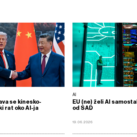
AI
va se kinesko-
EU (ne) želi AI samosta
i rat oko AI-ja
od SAD
19.06.2026