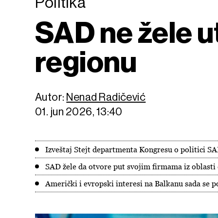
Politika
SAD ne žele ut
regionu
Autor:
Nenad Radičević
01. jun 2026, 13:40
Izveštaj Stejt departmenta Kongresu o politici
SAD žele da otvore put svojim firmama iz oblasti 
Američki i evropski interesi na Balkanu sada se 