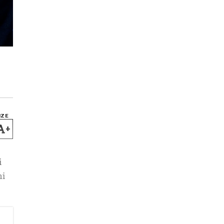
IZE
+
i
ni