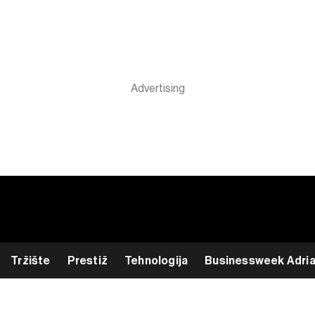
Tržište
Prestiž
Tehnologija
Businessweek Adri