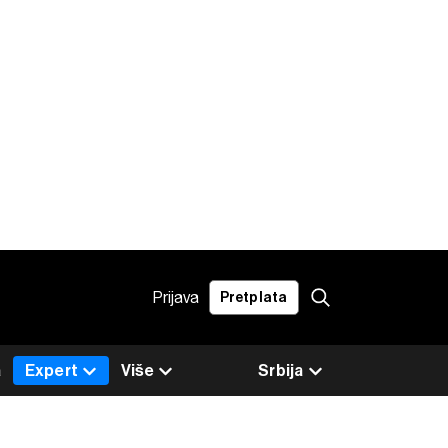
Prijava
Pretplata
a
Expert
Više
Srbija