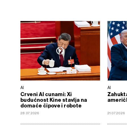
AI
AI
Crveni AI cunami: Xi
Zahukta
budućnost Kine stavlja na
američk
domaće čipove i robote
28.07.2026
21.07.2026