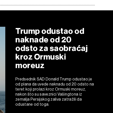
Trump odustao od
naknade od 20
odsto za saobraćaj
kroz Ormuski
moreuz
Predsednik SAD Donald Trump odustao je
od plana da uvede naknadu od 20 odsto na
teret koji prolazi kroz Ormuski moreuz,
nakon što su saveznici Vašingtona iz
zemalja Persijskog zaliva zatražili da
odustane od toga.