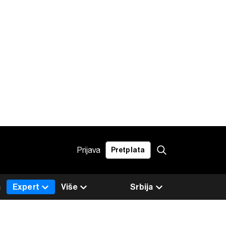
Prijava
Pretplata
a
Expert
Više
Srbija