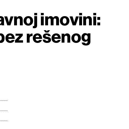
avnoj imovini:
 bez rešenog