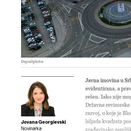
Depositphotos
Javna imovina u Srb
evidentirana, a prav
rešen. Iako nije mo
Državne revizorske 
razvoj, u koje je B
hiljada kvadrata pos
Jovana Georgievski
Novinarka
građevinsko zemlji