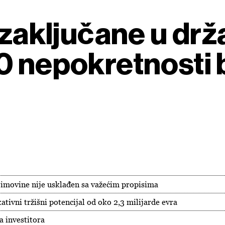
 zaključane u drž
0 nepokretnosti
e imovine nije usklađen sa važećim propisima
tivni tržišni potencijal od oko 2,3 milijarde evra
a investitora