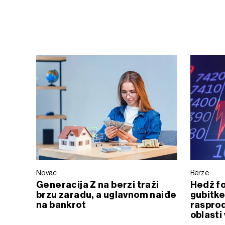
Novac
Berze
Generacija Z na berzi traži
Hedž fo
brzu zaradu, a uglavnom naiđe
gubitke
na bankrot
rasprod
oblasti