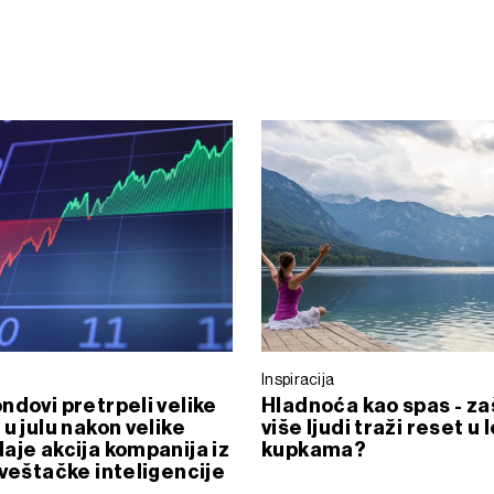
Inspiracija
ndovi pretrpeli velike
Hladnoća kao spas - za
 u julu nakon velike
više ljudi traži reset u
aje akcija kompanija iz
kupkama?
 veštačke inteligencije