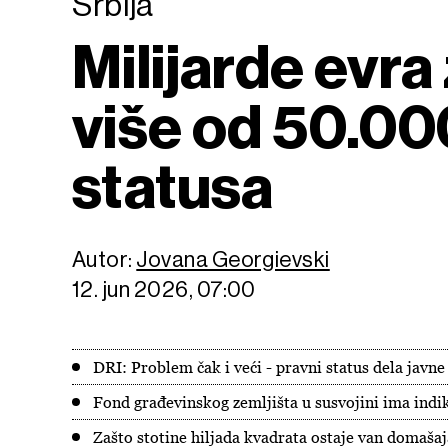
Srbija
Milijarde evra
više od 50.00
statusa
Autor:
Jovana Georgievski
12. jun 2026, 07:00
DRI: Problem čak i veći - pravni status dela javn
Fond građevinskog zemljišta u susvojini ima indika
Zašto stotine hiljada kvadrata ostaje van domašaj