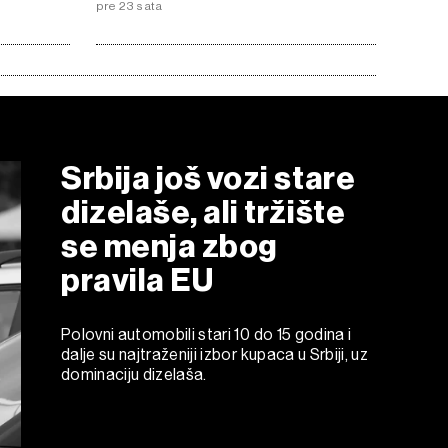
pre 23 sata
Srbija još vozi stare
dizelaše, ali tržište
se menja zbog
pravila EU
Polovni automobili stari 10 do 15 godina i
dalje su najtraženiji izbor kupaca u Srbiji, uz
dominaciju dizelaša.