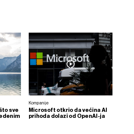
Kompanije
što sve
Microsoft otkrio da većina AI
 ledenim
prihoda dolazi od OpenAI-ja