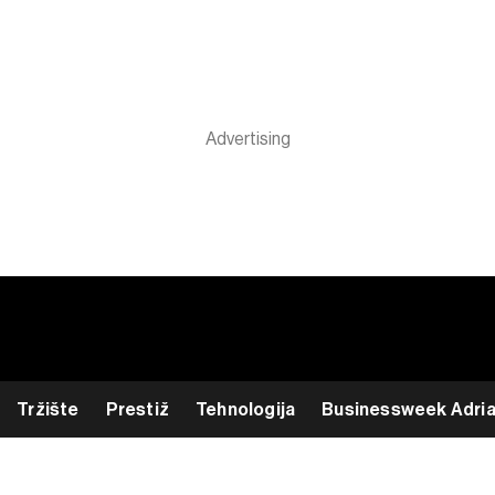
Tržište
Prestiž
Tehnologija
Businessweek Adri