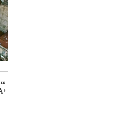
IZE
+