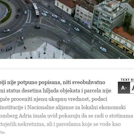
TEXT S
iji nije potpuno popisana, niti sveobuhvatno
-
ni status desetina hiljada objekata i parcela nije
guće proceniti njenu ukupnu vrednost, podaci
institucije i Nacionalne alijanse za lokalni ekonomski
loomberg Adria imala uvid pokazuju da se radi o stotinama
tojećih nekretnina, ali i parcelama koje se vode kao
šte.