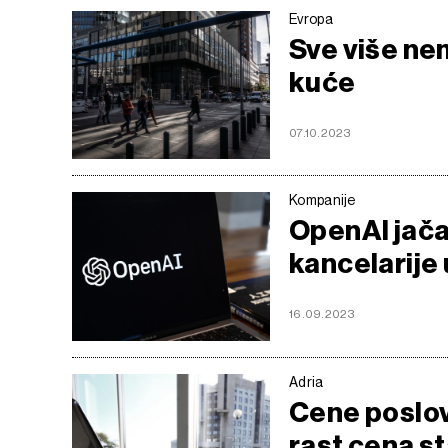
Evropa
Sve više ne
kuće
07.10.2023
Kompanije
OpenAI jača
kancelarije 
16.09.2023
Adria
Cene poslov
rast cena s