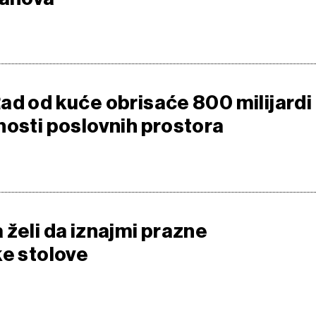
ad od kuće obrisaće 800 milijardi
nosti poslovnih prostora
 želi da iznajmi prazne
ke stolove