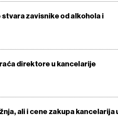
stvara zavisnike od alkohola i
aća direktore u kancelarije
nja, ali i cene zakupa kancelarija 