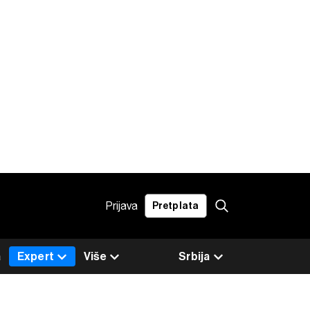
Prijava
Pretplata
a
Expert
Više
Srbija