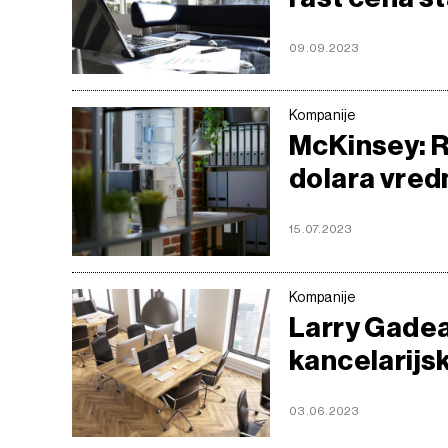
09.09.2023
Kompanije
McKinsey: R
dolara vred
15.07.2023
Kompanije
Larry Gadea
kancelarijs
03.06.2023