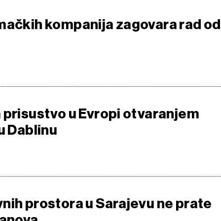
mačkih kompanija zagovara rad od
 prisustvo u Evropi otvaranjem
u Dablinu
nih prostora u Sarajevu ne prate
tanova