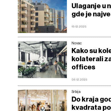
Ulaganje u ne
gde je najveć
19.12.2025
Novac
Kako su kolek
kolaterali z
offices
06.12.2025
Srbija
Do kraja go
kvadrata po