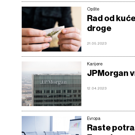
Opšte
Rad od kuće 
droge
21.05.2023
Karijere
JPMorgan vr
12.04.2023
Evropa
Raste potraž