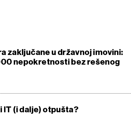
ra zaključane u državnoj imovini:
000 nepokretnosti bez rešenog
 IT (i dalje) otpušta?