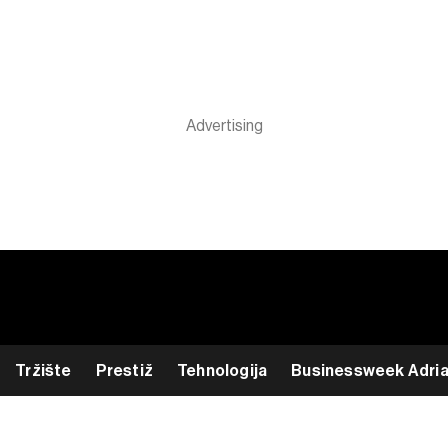
Tržište
Prestiž
Tehnologija
Businessweek Adri