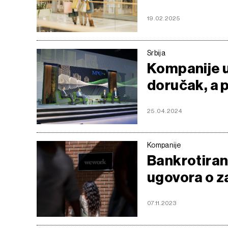
19.02.2025
Srbija
Kompanije u
doručak, a 
25.04.2024
Kompanije
Bankrotiran
ugovora o z
07.11.2023