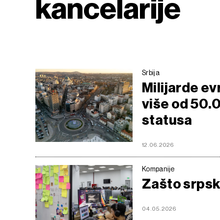
kancelarije
Srbija
Milijarde ev
više od 50.
statusa
12.06.2026
Kompanije
Zašto srpski
04.05.2026