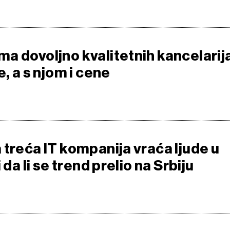
a dovoljno kvalitetnih kancelarija
e, a s njom i cene
 treća IT kompanija vraća ljude u
 da li se trend prelio na Srbiju