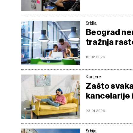
Srbija
Beograd nem
tražnja rast
19.02.2026
Karijere
Zašto svaka
kancelarije i
23.01.2026
Srbija