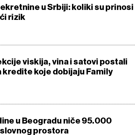
kretnine u Srbiji: koliki su prinosi 
i rizik
cije viskija, vina i satovi postali
a kredite koje dobijaju Family
dine u Beogradu niče 95.000
slovnog prostora