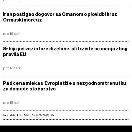
Iran postigao dogovor sa Omanom o plovidbi kroz
Ormuski moreuz
pre 15 sati
Srbija još vozi stare dizelaše, ali tržište se menja zbog
pravila EU
pre 17 sati
Pad cena mleka u Evropi stiže u nezgodnom trenutku
za domaće stočarstvo
pre 18 sati
SVE VESTI IZ RUBRIKE EKONOMIJA