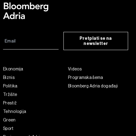
Pretplati se na
newsletter
Ekonomija
Videos
Biznis
Programska šema
Politika
Bloomberg Adria događaji
Tržište
Prestiž
Tehnologija
Green
Sport