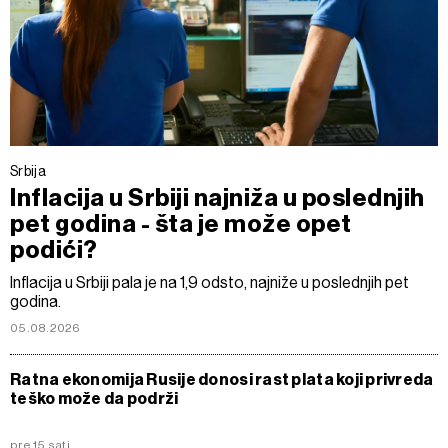
Srbija
Inflacija u Srbiji najniža u poslednjih
pet godina - šta je može opet
podići?
Inflacija u Srbiji pala je na 1,9 odsto, najniže u poslednjih pet
godina.
05.08.2026
Ratna ekonomija Rusije donosi rast plata koji privreda
teško može da podrži
pre 15 sati