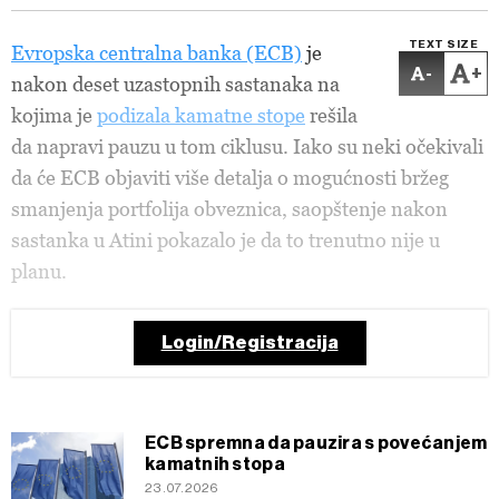
TEXT SIZE
Evropska centralna banka (ECB)
je
-
+
nakon deset uzastopnih sastanaka na
kojima je
podizala kamatne stope
rešila
da napravi pauzu u tom ciklusu. Iako su neki očekivali
da će ECB objaviti više detalja o mogućnosti bržeg
smanjenja portfolija obveznica, saopštenje nakon
sastanka u Atini pokazalo je da to trenutno nije u
planu.
Login/Registracija
ECB spremna da pauzira s povećanjem
kamatnih stopa
23.07.2026