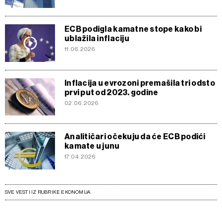
ECB podigla kamatne stope kako bi
ublažila inflaciju
11.06.2026
Inflacija u evrozoni premašila tri odsto
prvi put od 2023. godine
02.06.2026
Analitičari očekuju da će ECB podići
kamate u junu
17.04.2026
SVE VESTI IZ RUBRIKE EKONOMIJA