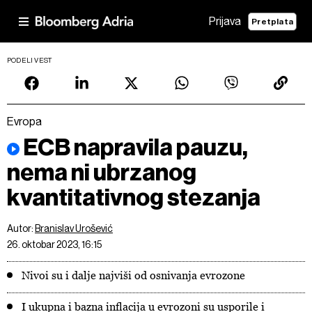
Prijava
Pretplata
PODELI VEST
Evropa
ECB napravila pauzu,
nema ni ubrzanog
kvantitativnog stezanja
Autor:
Branislav Urošević
26. oktobar 2023, 16:15
Nivoi su i dalje najviši od osnivanja evrozone
I ukupna i bazna inflacija u evrozoni su usporile i