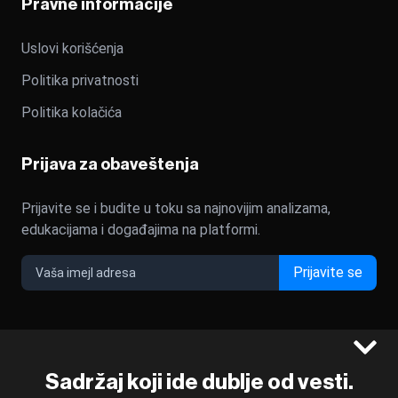
Pravne informacije
Uslovi korišćenja
Politika privatnosti
Politika kolačića
Prijava za obaveštenja
Prijavite se i budite u toku sa najnovijim analizama,
edukacijama i događajima na platformi.
Prijavite se
©2022 - 2026 Bloomberg L.P. All Rights Reserved. BLOOMBERG
Sadržaj koji ide dublje od vesti.
and the BLOOMBERG logo are registered trademarks and