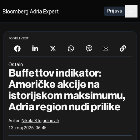
Bloomberg Adria Expert
Prijava
PODELI VEST
Ostalo
Buffettov indikator:
Američke akcije na
istorijskom maksimumu,
Adria region nudi prilike
Autor:
Nikola Stojadinović
13. maj 2026, 06:45