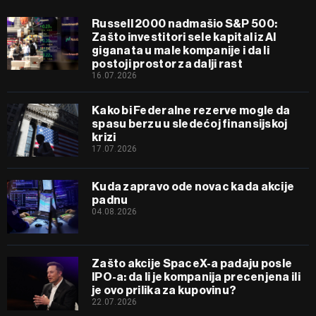
Russell 2000 nadmašio S&P 500:
Zašto investitori sele kapital iz AI
giganata u male kompanije i da li
postoji prostor za dalji rast
16.07.2026
Kako bi Federalne rezerve mogle da
spasu berzu u sledećoj finansijskoj
krizi
17.07.2026
Kuda zapravo ode novac kada akcije
padnu
04.08.2026
Zašto akcije SpaceX-a padaju posle
IPO-a: da li je kompanija precenjena ili
je ovo prilika za kupovinu?
22.07.2026