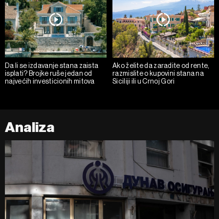
Da li se izdavanje stana zaista
Ako želite da zaradite od rente,
isplati? Brojke ruše jedan od
razmislite o kupovini stana na
najvećih investicionih mitova
Siciliji ili u Crnoj Gori
Analiza