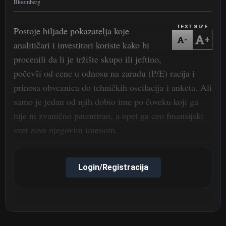
Bloomberg
TEXT SIZE
Postoje hiljade pokazatelja koje
-
+
analitičari i investitori koriste kako bi
procenili da li je tržište skupo ili jeftino,
počevši od cene u odnosu na zaradu (P/E) racija i
prinosa obveznica do tehničkih oscilacija i anketa. Ali
samo je jedan od njih dobio ime po čoveku koji ga
nije ni zvanično patentirao, a opet ga ceo finansijski
svet zove njegovim imenom.
Login/Registracija