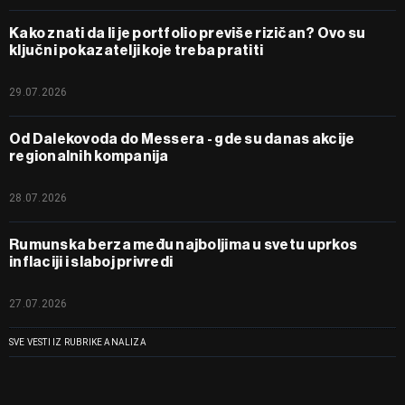
Kako znati da li je portfolio previše rizičan? Ovo su
ključni pokazatelji koje treba pratiti
29.07.2026
Od Dalekovoda do Messera - gde su danas akcije
regionalnih kompanija
28.07.2026
Rumunska berza među najboljima u svetu uprkos
inflaciji i slaboj privredi
27.07.2026
SVE VESTI IZ RUBRIKE ANALIZA