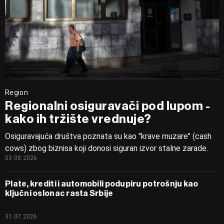
Region
Regionalni osiguravači pod lupom -
kako ih tržište vrednuje?
Osiguravajuća društva poznata su kao "krave muzare" (cash
cows) zbog biznisa koji donosi siguran izvor stalne zarade.
03.08.2026
Plate, krediti i automobili podupiru potrošnju kao
ključni oslonac rasta Srbije
31.07.2026