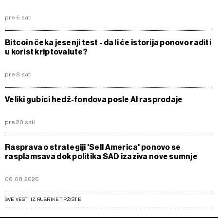
pre 5 sati
Bitcoin čeka jesenji test - da li će istorija ponovo raditi
u korist kriptovalute?
pre 8 sati
Veliki gubici hedž-fondova posle AI rasprodaje
pre 20 sati
Rasprava o strategiji 'Sell America' ponovo se
rasplamsava dok politika SAD izaziva nove sumnje
06.08.2026
SVE VESTI IZ RUBRIKE TRŽIŠTE