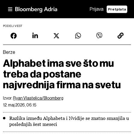
Prijava
Pretplata
PODELI VEST
Berze
Alphabet ima sve što mu
treba da postane
najvrednija firma na svetu
Izvor:
Ryan Vlastelica/Bloomberg
12. maj 2026, 06:15
Razlika između Alphabeta i Nvidije se znatno smanjila u
poslednjih šest meseci