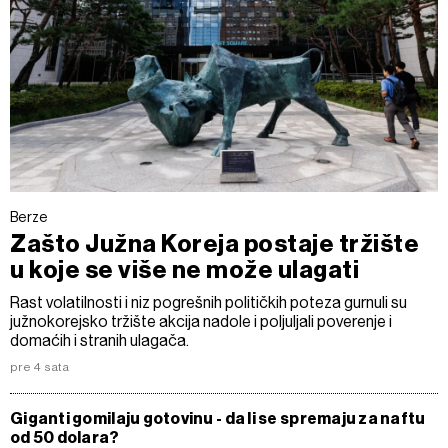
Berze
Zašto Južna Koreja postaje tržište
u koje se više ne može ulagati
Rast volatilnosti i niz pogrešnih političkih poteza gurnuli su
južnokorejsko tržište akcija nadole i poljuljali poverenje i
domaćih i stranih ulagača.
pre 4 sata
Giganti gomilaju gotovinu - da li se spremaju za naftu
od 50 dolara?