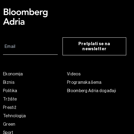
Pretplati se na
newsletter
Ekonomija
Videos
Biznis
Programska šema
Politika
Bloomberg Adria događaji
Tržište
Prestiž
Tehnologija
Green
Sport