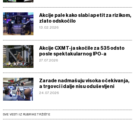
Akcije pale kako slabi apetit za rizikom,
zlato odskočilo
13.02.2026
Akcije CXMT-ja skočile za 535 odsto
posle spektakularnog IPO-a
27.07.2026
Zarade nadmašuju visoka očekivanja,
a trgovci i dalje nisu oduševljeni
24.07.2026
SVE VESTI IZ RUBRIKE TRŽIŠTE