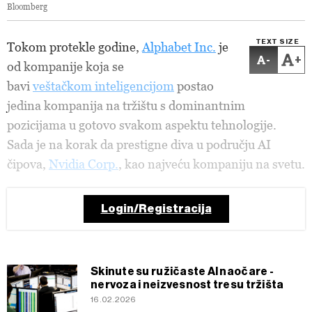
Bloomberg
TEXT SIZE
Tokom protekle godine,
Alphabet Inc.
je
-
+
od kompanije koja se
bavi
veštačkom inteligencijom
postao
jedina kompanija na tržištu s dominantnim
pozicijama u gotovo svakom aspektu tehnologije.
Sada je na korak da prestigne diva u području AI
čipova,
Nvidia Corp.
, kao najveću kompaniju na svetu.
Login/Registracija
Skinute su ružičaste AI naočare -
nervoza i neizvesnost tresu tržišta
16.02.2026