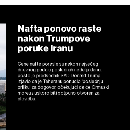
Nafta ponovo raste
nakon Trumpove
poruke Iranu
Cene nafte porasle su nakon najvećeg
dnevnog pada u poslednjih nedelju dana,
pošto je predsednik SAD Donald Trump
izjavio da je Teheranu ponudio 'poslednju
priliku' za dogovor, očekujući da će Ormuski
moreuz uskoro biti potpuno otvoren za
plovidbu.