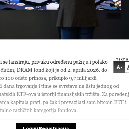
TEXT S
i se lansiraju, privuku određenu pažnju i polako
-
đutim, DRAM fond koji je od 2. aprila 2026. do
o 100 odsto prinosa, prikupio 9,7 milijardi
 dana trgovanja i time se svrstava na listu jednog od
atskih ETF-ova u istoriji finansijskih tržišta. Za poređenj
nja kapitala prati, pa čak i prevazilazi sam bitcoin ETF i
lno različitih kategorija fondova.
Login/Registracija