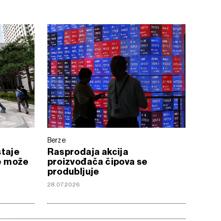
Berze
staje
Rasprodaja akcija
ne može
proizvođača čipova se
produbljuje
28.07.2026