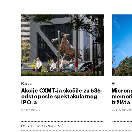
Berze
AI
Akcije CXMT-ja skočile za 535
Micron 
odsto posle spektakularnog
memorij
IPO-a
tržišta
27.07.2026
27.05.2026
SVE VESTI IZ RUBRIKE TRŽIŠTE