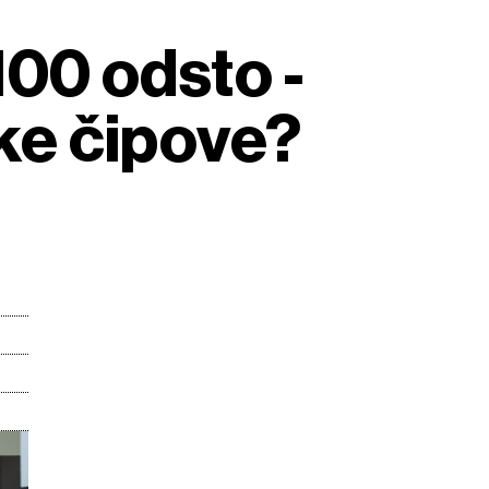
00 odsto -
ske čipove?