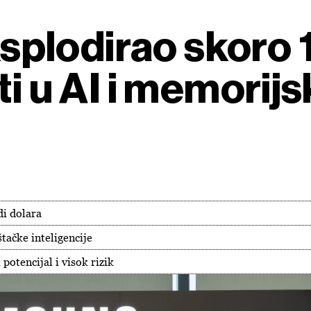
plodirao skoro 1
ti u AI i memorij
di dolara
tačke inteligencije
 potencijal i visok rizik