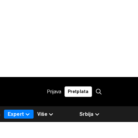
Prijava
Pretplata
a
Expert
Više
Srbija