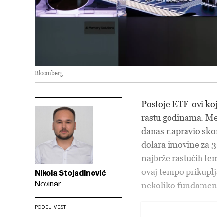
Bloomberg
Postoje ETF-ovi koj
rastu godinama. Me
danas napravio skor
dolara imovine za 36
najbrže rastućih tem
ovaj tempo prikuplja
Nikola Stojadinović
Novinar
nekoliko fundamenta
PODELI VEST