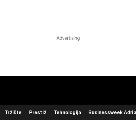
Tržište
Prestiž
Tehnologija
Businessweek Adri