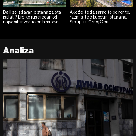
Da li se izdavanje stana zaista
Ako želite da zaradite od rente,
isplati? Brojke ruše jedan od
razmislite o kupovini stana na
najvećih investicionih mitova
Siciliji ili u Crnoj Gori
Analiza