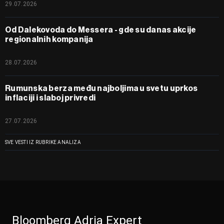
29.07.2026
Od Dalekovoda do Messera - gde su danas akcije
regionalnih kompanija
28.07.2026
Rumunska berza među najboljima u svetu uprkos
inflaciji i slaboj privredi
27.07.2026
SVE VESTI IZ RUBRIKE ANALIZA
Bloomberg Adria Expert