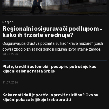
Region
Regionalni osiguravači pod lupom -
kako ih tržište vrednuje?
Osiguravajuća društva poznata su kao "krave muzare" (cash
cows) zbog biznisa koji donosi siguran izvor stalne zarade.
03.08.2026
Plate, krediti i automobili podupiru potrošnju kao
ključni oslonac rasta Srbije
31.07.2026
Kako znati da li je portfolio previše rizičan? Ovo su
ključni pokazatelji koje treba pratiti