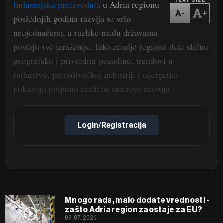
TEXT SIZE
Industrijska proizvodnja
u Adria regionu
-
+
poslednjih godina razvija se vrlo
neujednačeno, a razlike među državama
postaju sve izraženije. Iako zemlje regiona dele sličnu
geografsku i privrednu pozadinu, trendovi u
rudarstvu, prerađivačkoj industriji i energetici
pokazuju potpuno različite smerove razvoja.
Login/Registracija
Mnogo rada, malo dodate vrednosti -
zašto Adria region zaostaje za EU?
09.07.2026