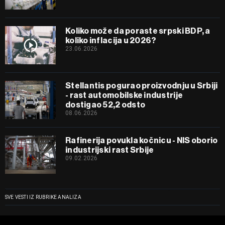
Koliko može da poraste srpski BDP, a
koliko inflacija u 2026?
23.06.2026
Stellantis pogurao proizvodnju u Srbiji
- rast automobilske industrije
dostigao 52,2 odsto
08.06.2026
Rafinerija povukla kočnicu - NIS oborio
industrijski rast Srbije
09.02.2026
SVE VESTI IZ RUBRIKE ANALIZA