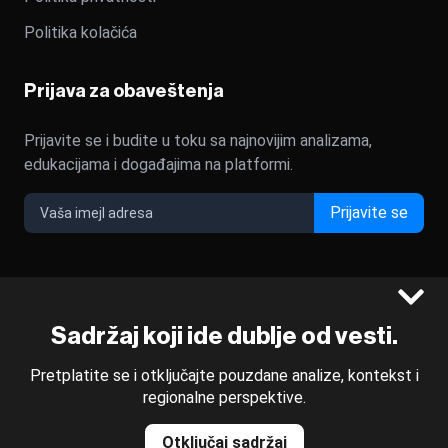
Politika kolačića
Prijava za obaveštenja
Prijavite se i budite u toku sa najnovijim analizama,
edukacijama i događajima na platformi.
Prijavite se
©2022 - 2026 Bloomberg L.P. All Rights Reserved. BLOOMBERG
Sadržaj koji ide dublje od vesti.
and the BLOOMBERG logo are registered trademarks and
service marks of Bloomberg Finance L.P. or its subsidiaries,
Pretplatite se i otključajte pouzdane analize, kontekst i
displayed with permission
regionalne perspektive.
Bloomberg Adria is a Mtel Swiss SA Property
News CMS by Cubes
Otključaj sadržaj