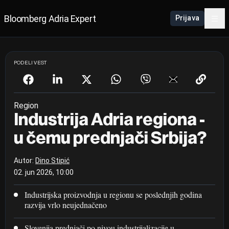
Bloomberg Adria Expert
Prijava
PODELI VEST
Region
Industrija Adria regiona -
u čemu prednjači Srbija?
Autor:
Dino Stipić
02. jun 2026, 10:00
Industrijska proizvodnja u regionu se poslednjih godina
razvija vrlo neujednačeno
Slovenija prednjači po nivou industrijalizacije u