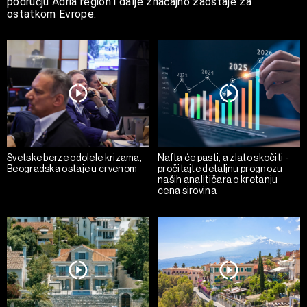
području Adria region i dalje značajno zaostaje za
ostatkom Evrope.
Svetske berze odolele krizama,
Nafta će pasti, a zlato skočiti -
Beogradska ostaje u crvenom
pročitajte detaljnu prognozu
naših analitičara o kretanju
cena sirovina