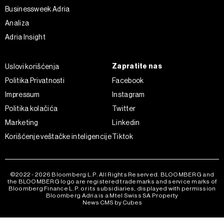
Businessweek Adria
Analiza
Adria Insight
Zapratite nas
Uslovi korišćenja
Politika Privatnosti
Facebook
Impressum
Instagram
Politika kolačića
Twitter
Marketing
Linkedin
Korišćenje veštačke inteligencije
Tiktok
©2022 - 2026 Bloomberg L.P. All Rights Reserved. BLOOMBERG and
the BLOOMBERG logo are registered trademarks and service marks of
Bloomberg Finance L.P. or its subsidiaries, displayed with permission
Bloomberg Adria is a Mtel Swiss SA Property
News CMS by Cubes