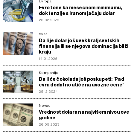
Evropa
Evro tone ka mesečnom minimumu,
dok tenzije s Iranom jačaju dolar
20.02.2026
Svet
Da li je dolar još uvek kralj svetskih
finansija ili se njegova dominacija bliži
kraju
14.01.2025
Kompanije
Da li će čokolada još poskupeti: 'Pad
evra dodatno utiče na uvozne cene'
25.12.2024
Novac
Vrednost dolara na najvišem nivou ove
godine
26.09.2023