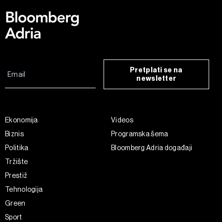
Pretplati se na
newsletter
Ekonomija
Videos
Biznis
Programska šema
Politika
Bloomberg Adria događaji
Tržište
Prestiž
Tehnologija
Green
Sport