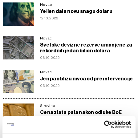
Novac
Yellen dala novu snagu dolaru
12.10.2022
Novac
Svetske devizne rezerve umanjene za
rekordnih jedan bilion dolara
06.10.2022
Novac
Jen pao blizu nivoa od pre intervencije
03.10.2022
Sirovine
Cena zlata pala nakon odluke BoE
29.09.2022