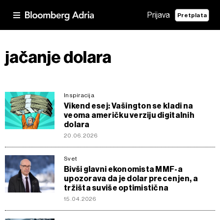
Prijava
Pretplata
jačanje dolara
Inspiracija
Vikend esej: Vašington se kladi na
veoma američku verziju digitalnih
dolara
20.06.2026
Svet
Bivši glavni ekonomista MMF-a
upozorava da je dolar precenjen, a
tržišta suviše optimistična
15.04.2026