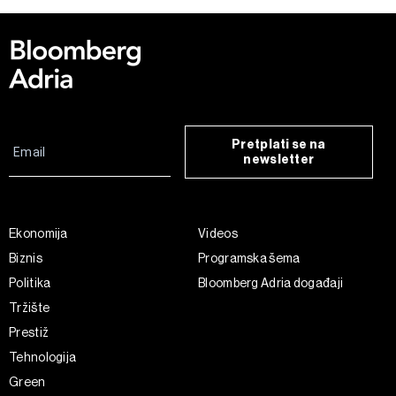
Pretplati se na
newsletter
Ekonomija
Videos
Biznis
Programska šema
Politika
Bloomberg Adria događaji
Tržište
Prestiž
Tehnologija
Green