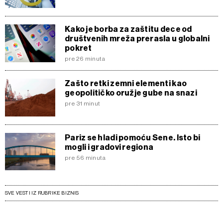
Kako je borba za zaštitu dece od
društvenih mreža prerasla u globalni
pokret
pre 26 minuta
Zašto retki zemni elementi kao
geopolitičko oružje gube na snazi
pre 31 minut
Pariz se hladi pomoću Sene. Isto bi
mogli i gradovi regiona
pre 56 minuta
SVE VESTI IZ RUBRIKE BIZNIS