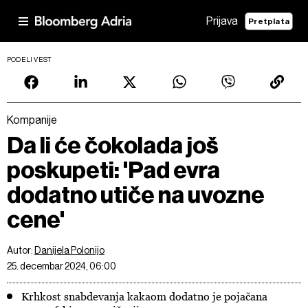
Prijava
Pretplata
PODELI VEST
Kompanije
Da li će čokolada još
poskupeti: 'Pad evra
dodatno utiče na uvozne
cene'
Autor:
Danijela Polonijo
25. decembar 2024, 06:00
Krhkost snabdevanja kakaom dodatno je pojačana