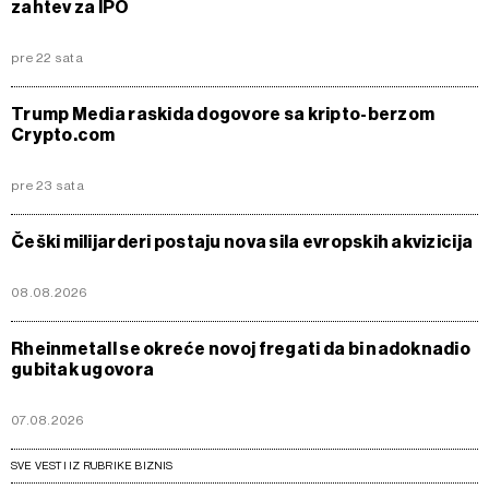
zahtev za IPO
pre 22 sata
Trump Media raskida dogovore sa kripto-berzom
Crypto.com
pre 23 sata
Češki milijarderi postaju nova sila evropskih akvizicija
08.08.2026
Rheinmetall se okreće novoj fregati da bi nadoknadio
gubitak ugovora
07.08.2026
SVE VESTI IZ RUBRIKE BIZNIS