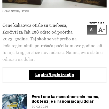
Goran Stanzl/Pixsell
TEXT SIZE
Cene kakaovca otišle su u nebesa,
-
+
skočivši za čak 258 odsto od početka
2023. godine. Taj skok se već prelio na
leđa regionalnih potrošača početkom ove godine, ali
tu nije kraj, jer stiže novi udarac. Naime, evro slabi u
odnosu na dolar.
Login/Registracija
Evro tone ka mesečnom minimumu,
dok tenzije s Iranom jačaju dolar
20.02.2026