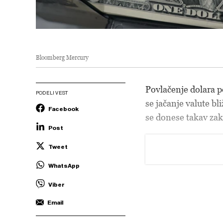
Bloomberg Mercury
Povlačenje dolara p
PODELI VEST
se jačanje valute bl
Facebook
se donese takav zak
Post
Tweet
WhatsApp
Viber
Email