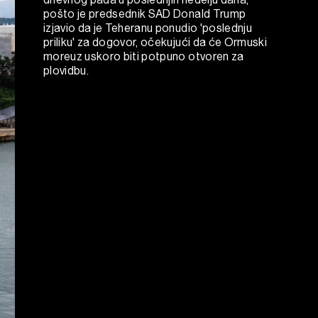
pošto je predsednik SAD Donald Trump
izjavio da je Teheranu ponudio 'poslednju
priliku' za dogovor, očekujući da će Ormuski
moreuz uskoro biti potpuno otvoren za
plovidbu.