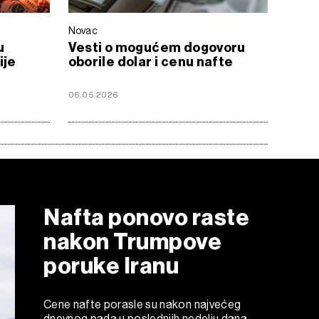
Novac
u
Vesti o mogućem dogovoru
ije
oborile dolar i cenu nafte
06.05.2026
Nafta ponovo raste
nakon Trumpove
poruke Iranu
Cene nafte porasle su nakon najvećeg
dnevnog pada u poslednjih nedelju dana,