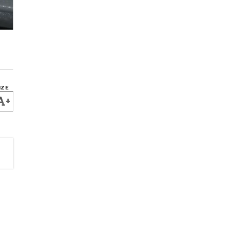
IZE
+