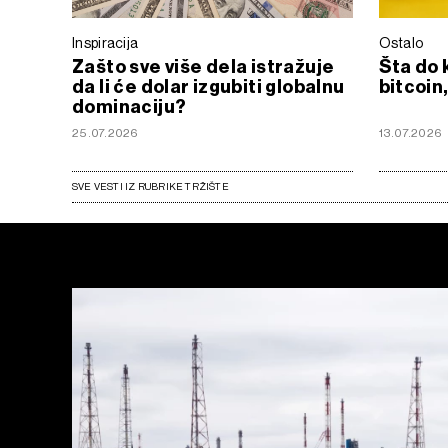
Inspiracija
Ostalo
Zašto sve više dela istražuje
Šta do 
da li će dolar izgubiti globalnu
bitcoin,
dominaciju?
25.07.2026
13.07.2026
SVE VESTI IZ RUBRIKE TRŽIŠTE