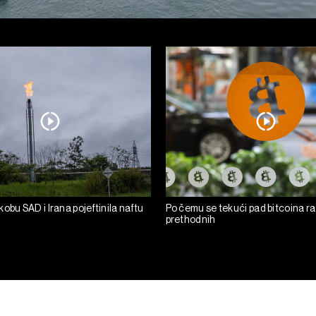
obu SAD i Irana pojeftinila naftu
Po čemu se tekući pad bitcoina ra
prethodnih