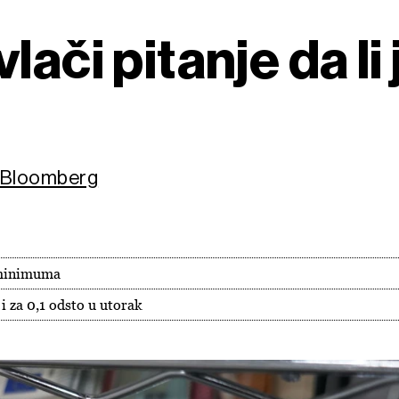
ači pitanje da li 
s/Bloomberg
g minimuma
i za 0,1 odsto u utorak