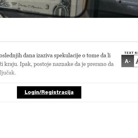
TEXT S
oslednjih dana izaziva spekulacije o tome da li
-
iži kraju. Ipak, postoje naznake da je prerano da
ljučak.
Login/Registracija