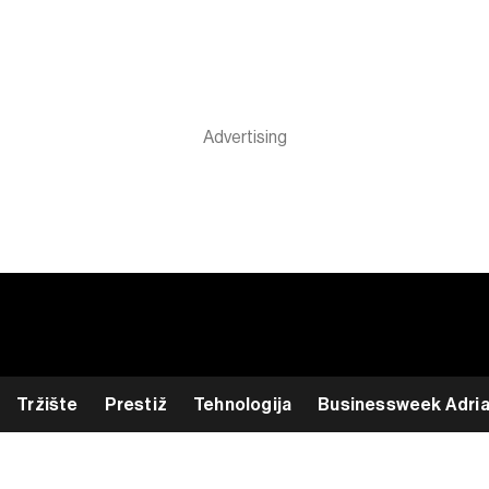
Tržište
Prestiž
Tehnologija
Businessweek Adri