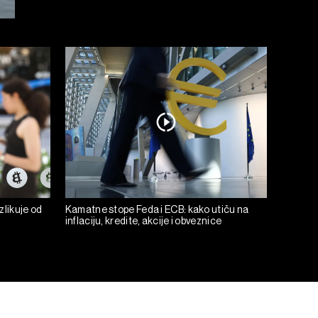
zlikuje od
Kamatne stope Feda i ECB: kako utiču na
inflaciju, kredite, akcije i obveznice