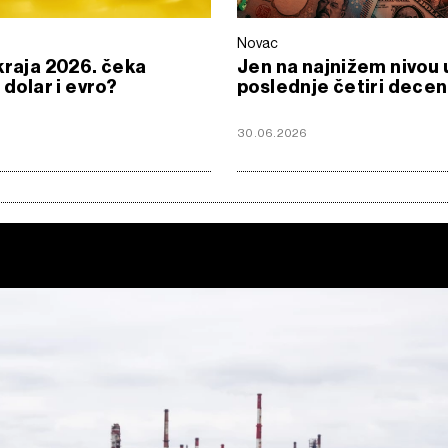
Novac
kraja 2026. čeka
Jen na najnižem nivou 
 dolar i evro?
poslednje četiri decen
30.06.2026