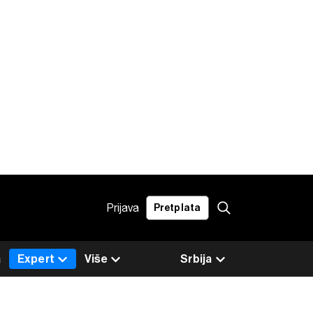
Prijava
Pretplata
a
Expert
Više
Srbija