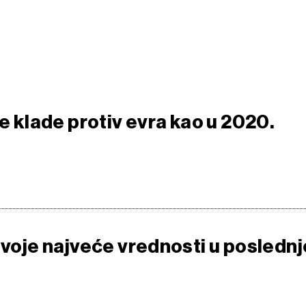
se klade protiv evra kao u 2020.
svoje najveće vrednosti u poslednj