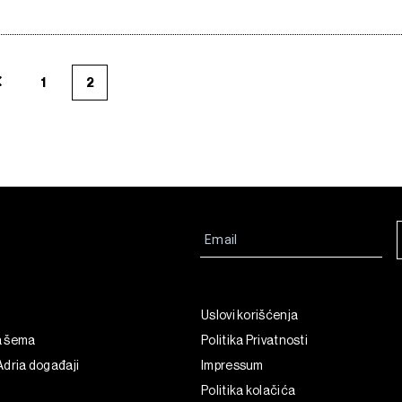
1
2
Uslovi korišćenja
a šema
Politika Privatnosti
dria događaji
Impressum
Politika kolačića