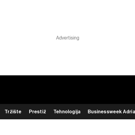
Tržište
Prestiž
Tehnologija
Businessweek Adri