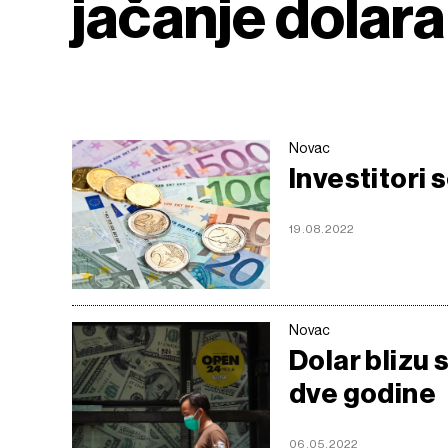
jačanje dolara
Novac
Investitori 
19.08.2022
Novac
Dolar blizu 
dve godine
06.05.2022