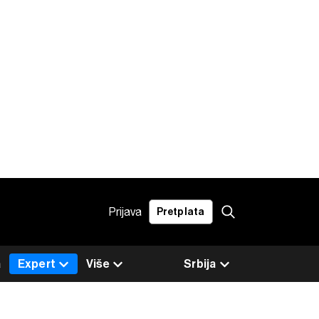
Prijava
Pretplata
a
Expert
Više
Srbija