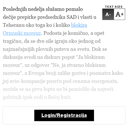
TEXT SIZE
Poslednjih nedelja slušamo pomalo
-
+
dečije prepirke predsednika SAD i vlasti u
Teheranu oko toga ko i koliko
blokira
Ormuski moreuz
. Podosta je komično, a opet
tragično, da se dve sile igraju oko jednog od
najznačajnijih plovnih puteva na svetu. Dok se
diskusija svodi na diskurs poput "Ja blokiram
moreuz", uz odgovor "Ne, ja stvarno blokiram
moreuz", a Evropa broji zalihe goriva i posmatra kako
joj avio-kompanije posrću pod cenama energenata,
možda se na prvu loptu ne bi pomislilo da najveći
gubitnik ipak sedi u Beloj kući.
Login/Registracija