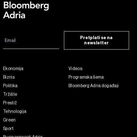
Pretplati se na
newsletter
Ekonomija
Videos
Biznis
Programska šema
Politika
Bloomberg Adria događaji
Tržište
Prestiž
Tehnologija
Green
Sport