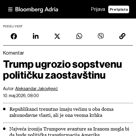
Prijava
Pretplata
PODELI VEST
Komentar
Trump ugrozio sopstvenu
političku zaostavštinu
Autor:
Aleksandar Jakovljević
10. maj 2026, 08:00
Republikanci trenutno imaju većinu u oba doma
zakonodavne vlasti, ali je ona veoma krhka
Najveća ironija Trumpove avanture sa Iranom mogla bi
da bude politička transformacija Amerike