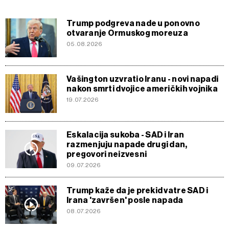
Trump podgreva nade u ponovno
otvaranje Ormuskog moreuza
05.08.2026
Vašington uzvratio Iranu - novi napadi
nakon smrti dvojice američkih vojnika
19.07.2026
Eskalacija sukoba - SAD i Iran
razmenjuju napade drugi dan,
pregovori neizvesni
09.07.2026
Trump kaže da je prekid vatre SAD i
Irana 'završen' posle napada
08.07.2026