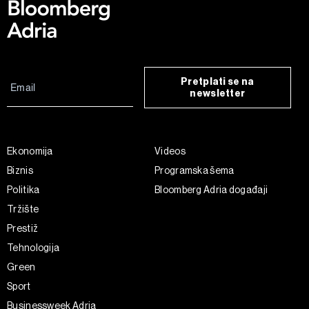
Pretplati se na
newsletter
Ekonomija
Videos
Biznis
Programska šema
Politika
Bloomberg Adria događaji
Tržište
Prestiž
Tehnologija
Green
Sport
Businessweek Adria