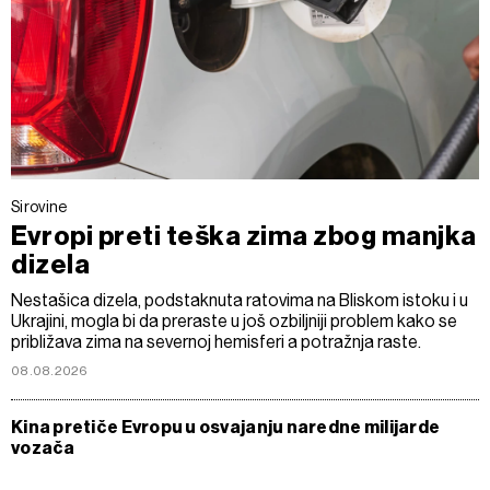
Sirovine
Evropi preti teška zima zbog manjka
dizela
Nestašica dizela, podstaknuta ratovima na Bliskom istoku i u
Ukrajini, mogla bi da preraste u još ozbiljniji problem kako se
približava zima na severnoj hemisferi a potražnja raste.
08.08.2026
Kina pretiče Evropu u osvajanju naredne milijarde
vozača