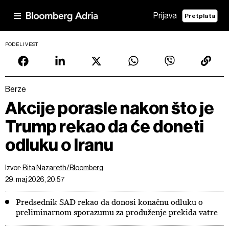
Prijava
Pretplata
PODELI VEST
Berze
Akcije porasle nakon što je
Trump rekao da će doneti
odluku o Iranu
Izvor:
Rita Nazareth/Bloomberg
29. maj 2026, 20:57
Predsednik SAD rekao da donosi konačnu odluku o
preliminarnom sporazumu za produženje prekida vatre