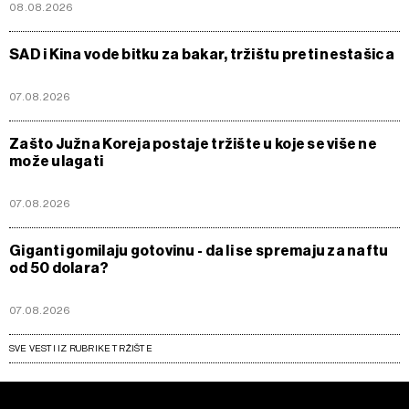
08.08.2026
SAD i Kina vode bitku za bakar, tržištu preti nestašica
07.08.2026
Zašto Južna Koreja postaje tržište u koje se više ne
može ulagati
07.08.2026
Giganti gomilaju gotovinu - da li se spremaju za naftu
od 50 dolara?
07.08.2026
SVE VESTI IZ RUBRIKE TRŽIŠTE