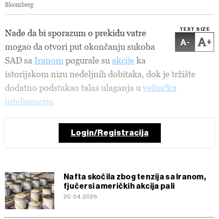
Bloomberg
TEXT SIZE
Nade da bi sporazum o prekidu vatre
-
+
mogao da otvori put okončanju sukoba
SAD sa
Iranom
pogurale su
akcije
ka
istorijskom nizu nedeljnih dobitaka, dok je tržište
dodatno podstakao talas ulaganja u
veštačku
inteligenciju
.
Login/Registracija
Nafta skočila zbog tenzija sa Iranom,
fjučersi američkih akcija pali
20.04.2026