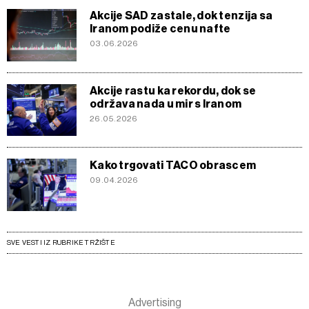
Akcije SAD zastale, dok tenzija sa
Iranom podiže cenu nafte
03.06.2026
Akcije rastu ka rekordu, dok se
održava nada u mir s Iranom
26.05.2026
Kako trgovati TACO obrascem
09.04.2026
SVE VESTI IZ RUBRIKE TRŽIŠTE