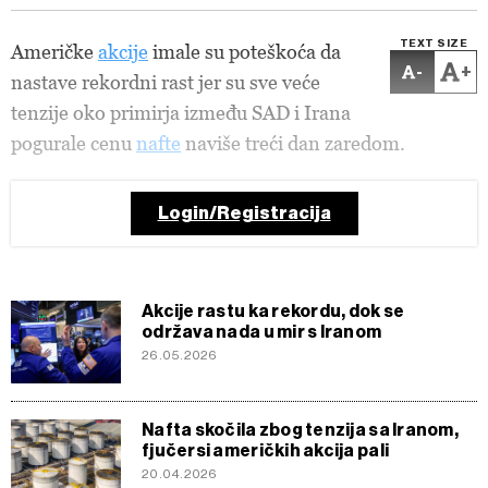
TEXT SIZE
Američke
akcije
imale su poteškoća da
-
+
nastave rekordni rast jer su sve veće
tenzije oko primirja između SAD i Irana
pogurale cenu
nafte
naviše treći dan zaredom.
Login/Registracija
Akcije rastu ka rekordu, dok se
održava nada u mir s Iranom
26.05.2026
Nafta skočila zbog tenzija sa Iranom,
fjučersi američkih akcija pali
20.04.2026