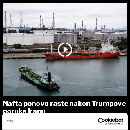
Nafta ponovo raste nakon Trumpove
poruke Iranu
Cene nafte porasle su nakon najvećeg dnevnog pada u
poslednjih nedelju dana, pošto je predsednik SAD Donald
Trump izjavio da je Teheranu ponudio 'poslednju priliku' za