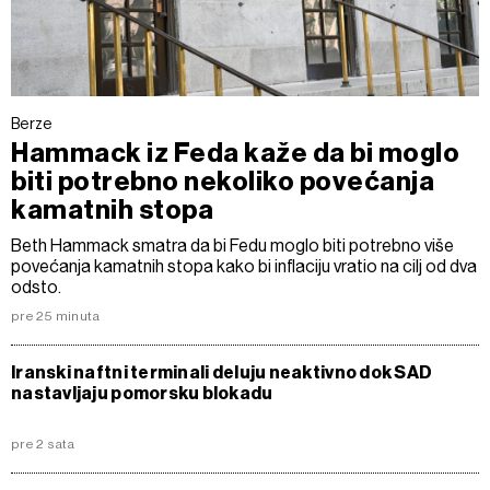
Berze
Hammack iz Feda kaže da bi moglo
biti potrebno nekoliko povećanja
kamatnih stopa
Beth Hammack smatra da bi Fedu moglo biti potrebno više
povećanja kamatnih stopa kako bi inflaciju vratio na cilj od dva
odsto.
pre 25 minuta
Iranski naftni terminali deluju neaktivno dok SAD
nastavljaju pomorsku blokadu
pre 2 sata