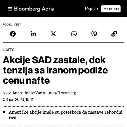
Prijava
Pretplata
PODELI VEST
Berze
Akcije SAD zastale, dok
tenzija sa Iranom podiže
cenu nafte
Izvor:
Andre Janse Van Vuuren/Bloomberg
03. jun 2026, 10:11
Američke akcije imale su poteškoća da nastave rekordni
rast