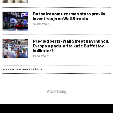
Rat sa Iranom uzdrmao staro pravilo
investiranja na Wall Streetu
07.03.2026
Pregled berzi - Wall Street na vrhuncu,
Evropa u padu, a šta kaže Buffettov
indikator?
13.07.2026
SVE VESTI IZ RUBRIKE TRŽIŠTE