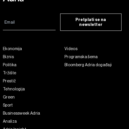
Pretplati se na
newsletter
Ekonomija
Videos
Biznis
Programska šema
Politika
Bloomberg Adria događaji
Tržište
Prestiž
Tehnologija
Green
Sport
Businessweek Adria
Analiza