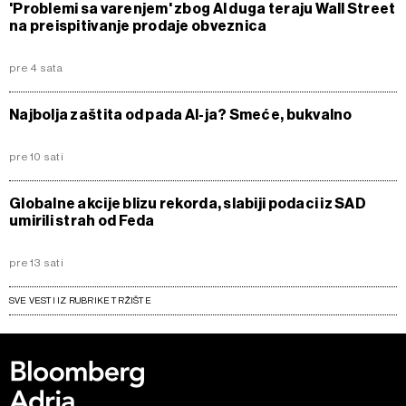
'Problemi sa varenjem' zbog AI duga teraju Wall Street
na preispitivanje prodaje obveznica
pre 4 sata
Najbolja zaštita od pada AI-ja? Smeće, bukvalno
pre 10 sati
Globalne akcije blizu rekorda, slabiji podaci iz SAD
umirili strah od Feda
pre 13 sati
SVE VESTI IZ RUBRIKE TRŽIŠTE