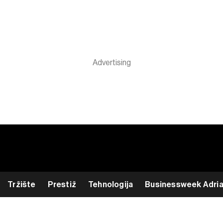
Tržište
Prestiž
Tehnologija
Businessweek Adri