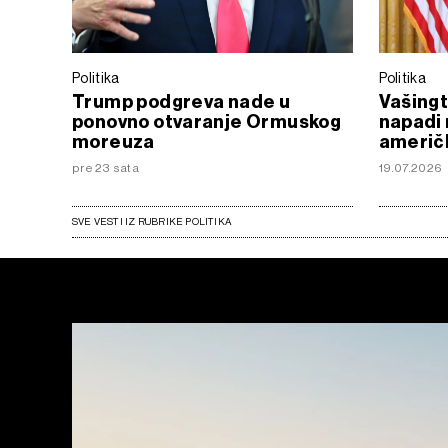
Politika
Politika
Trump podgreva nade u
Vašingt
ponovno otvaranje Ormuskog
napadi 
moreuza
američk
pre 23 sata
19.07.2026
SVE VESTI IZ RUBRIKE POLITIKA