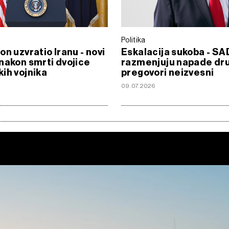
Politika
on uzvratio Iranu - novi
Eskalacija sukoba - SAD
nakon smrti dvojice
razmenjuju napade dru
ih vojnika
pregovori neizvesni
09.07.2026