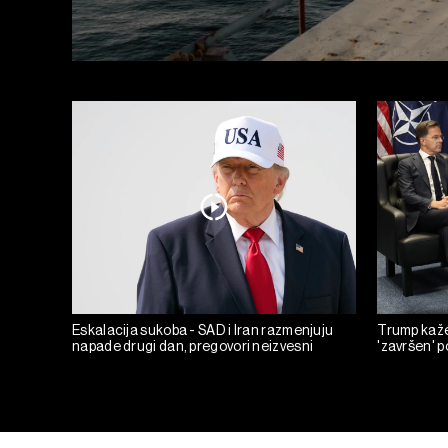
Eskalacija sukoba - SAD i Iran razmenjuju
Trump kaže 
napade drugi dan, pregovori neizvesni
'završen' 