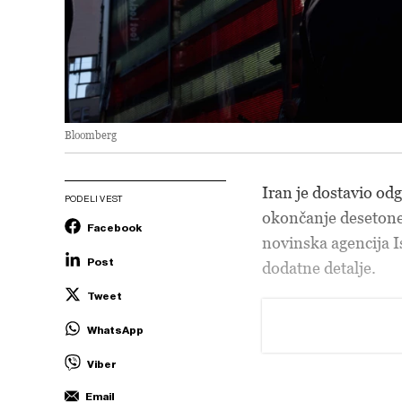
Bloomberg
Iran je dostavio od
PODELI VEST
okončanje desetoned
Facebook
novinska agencija 
Post
dodatne detalje.
Tweet
WhatsApp
Viber
Email