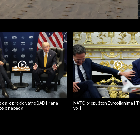
da je prekid vatre SAD i Irana
NATO prepušten Evropljanima i T
posle napada
volji