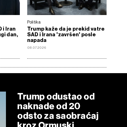
Politika
 i Iran
Trump kaže da je prekid vatre
gi dan,
SAD i Irana 'završen' posle
napada
08.07.2026
Trump odustao od
naknade od 20
odsto za saobraćaj
kroz Ormuski