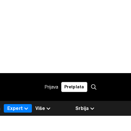
Prijava
Pretplata
a
Expert
Više
Srbija