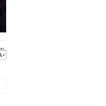
IZE
+