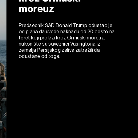
moreuz
Predsednik SAD Donald Trump odustao je
od plana da uvede naknadu od 20 odsto na
teret koji prolazi kroz Ormuski moreuz,
nakon što su saveznici Vašingtona iz
zemalja Persijskog zaliva zatražili da
odustane od toga.