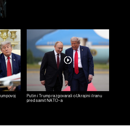
rumpovoj
Putin i Trump razgovarali o Ukrajini i Iranu
pred samit NATO-a