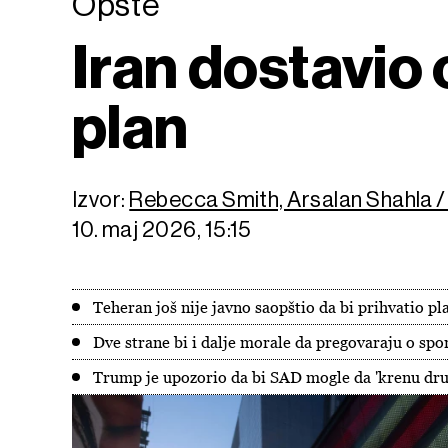
Opšte
Iran dostavio
plan
Izvor:
Rebecca Smith, Arsalan Shahla 
10. maj 2026, 15:15
Teheran još nije javno saopštio da bi prihvatio 
Dve strane bi i dalje morale da pregovaraju o s
Trump je upozorio da bi SAD mogle da 'krenu dru