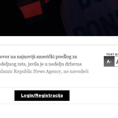
TEXT S
govor na najnoviji američki predlog za
-
eljnog rata, javila je u nedelju državna
Islamic Republic News Agency, ne navodeći
Login/Registracija