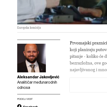
Europska komisija
Prvomajski praznici
koji planiraju puto
pitanje - koliko će
bezrazložna, ove g
najavljivanog i mn
Aleksandar Jakovljević
Analitičar međunarodnih
odnosa
PODELI VEST
Facebook