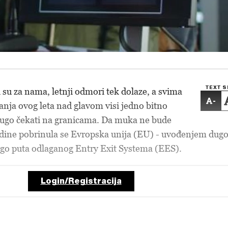
TEXT S
 su za nama, letnji odmori tek dolaze, a svima
-
vanja ovog leta nad glavom visi jedno bitno
 dugo čekati na granicama. Da muka ne bude
odine pobrinula se Evropska unija (EU) - uvođenjem dug
ogo puta odlaganog Entry Exit Systema (EES).
Login/Registracija