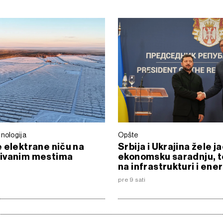
nologija
Opšte
 elektrane niču na
Srbija i Ukrajina žele j
ivanim mestima
ekonomsku saradnju, t
na infrastrukturi i ene
pre 9 sati