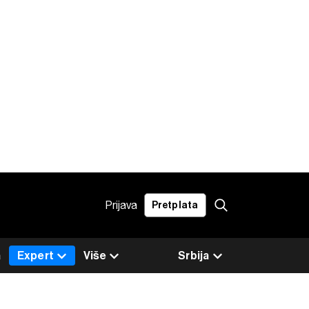
Prijava
Pretplata
a
Expert
Više
Srbija