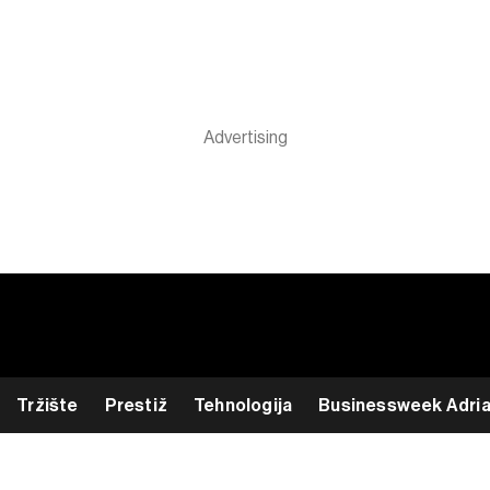
Tržište
Prestiž
Tehnologija
Businessweek Adri