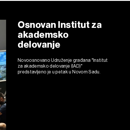
Osnovan Institut za
akademsko
delovanje
Novoosnovano Udruženje građana "Institut
za akademsko delovanje (IAD)"
predstavljeno je u petak u Novom Sadu.