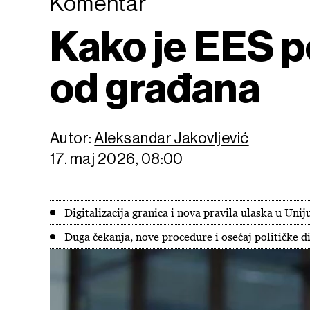
Komentar
Kako je EES p
od građana
Autor:
Aleksandar Jakovljević
17. maj 2026, 08:00
Digitalizacija granica i nova pravila ulaska u Uni
Duga čekanja, nove procedure i osećaj političke