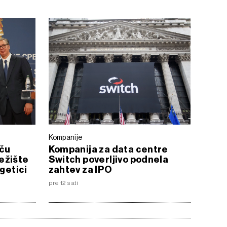
Kompanije
aču
Kompanija za data centre
ežište
Switch poverljivo podnela
rgetici
zahtev za IPO
pre 12 sati