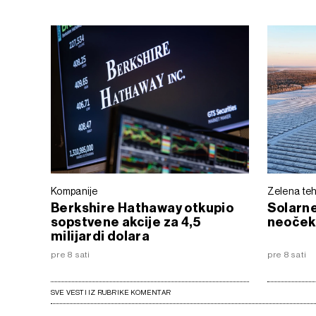
Kompanije
Zelena teh
Berkshire Hathaway otkupio
Solarne
sopstvene akcije za 4,5
neoček
milijardi dolara
pre 8 sati
pre 8 sati
SVE VESTI IZ RUBRIKE KOMENTAR