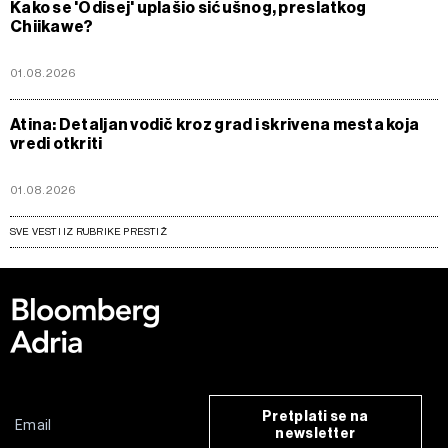
Kako se 'Odisej' uplašio sićušnog, preslatkog
Chiikawe?
01.08.2026
Atina: Detaljan vodič kroz grad i skrivena mesta koja
vredi otkriti
01.08.2026
SVE VESTI IZ RUBRIKE PRESTIŽ
Pretplati se na
newsletter