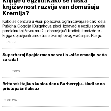
Knjige u egzilu: kako se ruska
književnost razvija van domašaja
Kremlja?
Kako se cenzura u Rusiji pojačava, ograničavaju se čak i dela
Puškina, Gogolja i Bulgakova, pisci i izdavači u egzilu stvaraju
paralelnu književnu mrežu, obnavljajući tradiciju tamizdata -
knjiga objavljenih u inostranstvu i njihovog vraćanja u Rusiju.
pre 15 sati
Superheroj Spajdermen se vratio – više emocija, veća
zarada!
03.08.2026
Britanski tajkun kupio udeo u Burberryju - kladi se na
pristupačni luksuz
02.08.2026