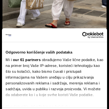
Kriza u Ormuzu steže i modu - zašto
bi odeća uskoro mogla da bude
znatno skuplja?
Odgovorno korišćenje vaših podataka
Sukobi u Ormuskom moreuzu ne prete samo cenama
Mi i
our 61 partners
obrađujemo Vaše lične podatke, kao
goriva. Pošto se oko 70 odsto svetskih tekstilnih vlakana
na primer broj Vaše IP-adrese, koristeći tehnologiju kao
proizvodi od nafte, posledice krize mogle bi da stignu i do
naših ormara – od brze mode sa platformi Shein i Temu, do
što su kolačići, kako bismo čuvali i pristupali
luksuznih modnih brendova.
informacijama na Vašem uređaju u cilju prikazivanja
personalizovanih reklama i sadržaja, merenja reklama i
sadržaja, uvida u publiku i razvoja proizvoda. Vi možete
da odaberete ko i u koje svrhe koristi Vaše podatke.
Ako dozvolite, takođe bismo želeli da: