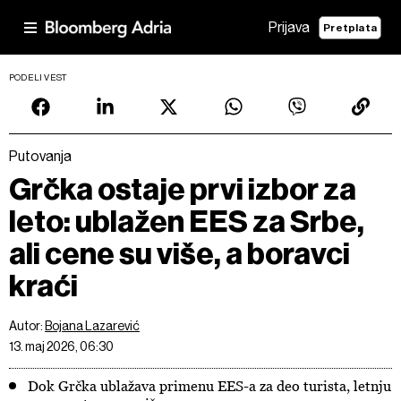
Prijava
Pretplata
PODELI VEST
Putovanja
Grčka ostaje prvi izbor za
leto: ublažen EES za Srbe,
ali cene su više, a boravci
kraći
Autor:
Bojana Lazarević
13. maj 2026, 06:30
Dok Grčka ublažava primenu EES-a za deo turista, letnju