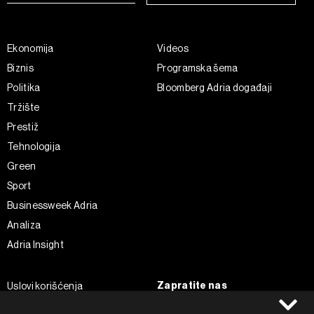
Ekonomija
Videos
Biznis
Programska šema
Politika
Bloomberg Adria događaji
Tržište
Prestiž
Tehnologija
Green
Sport
Businessweek Adria
Analiza
Adria Insight
Zapratite nas
Uslovi korišćenja
Politika Privatnosti
Facebook