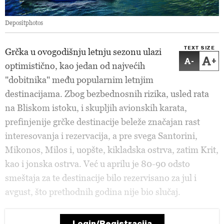
Depositphotos
TEXT SIZE
Grčka u ovogodišnju letnju sezonu ulazi
-
+
optimistično, kao jedan od najvećih
"dobitnika" među popularnim letnjim
destinacijama. Zbog bezbednosnih rizika, usled rata
na Bliskom istoku, i skupljih avionskih karata,
prefinjenije grčke destinacije beleže značajan rast
interesovanja i rezervacija, a pre svega Santorini,
Mikonos, Milos i, uopšte, kikladska ostrva, zatim Krit,
kao i jonska ostrva. Već u aprilu je 80-90 odsto
smeštaja za te destinacije bilo rezervisano za jul i
avgust, što prethodnih godina nije bio slučaj.
Login/Registracija