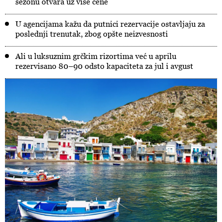
sezonu otvara uz više cene
U agencijama kažu da putnici rezervacije ostavljaju za
poslednji trenutak, zbog opšte neizvesnosti
Ali u luksuznim grčkim rizortima već u aprilu
rezervisano 80–90 odsto kapaciteta za jul i avgust