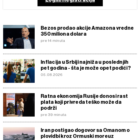
Bezos prodao akcije Amazona vredne
350 miliona dolara
pre 14 minuta
Inflacija u Srbiji najniža u poslednjih
pet godina - šta je može opet podići?
05.08.2026
Ratna ekonomija Rusije donosi rast
plata koji privreda teško može da
podrži
pre 39 minuta
Iran postigao dogovor sa Omanom o
plovidbi kroz Ormuski moreuz