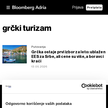
Prijava
Pretplata
grčki turizam
Putovanja
Grčka ostaje prvi izbor za leto: ublažen
EES za Srbe, ali cene su više, a boravci
kraći
13.05.2026
Odgovorno korišćenje vaših podataka