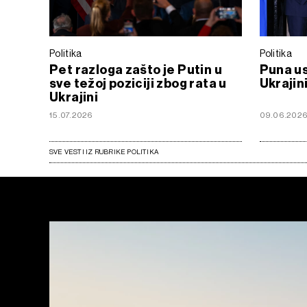
Politika
Politika
Pet razloga zašto je Putin u
Puna us
sve težoj poziciji zbog rata u
Ukrajin
Ukrajini
15.07.2026
09.06.202
SVE VESTI IZ RUBRIKE POLITIKA