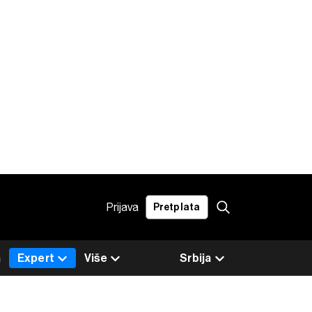
Prijava
Pretplata
a
Expert
Više
Srbija