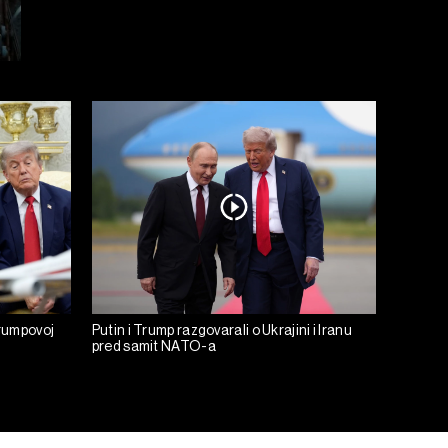
rumpovoj
Putin i Trump razgovarali o Ukrajini i Iranu
pred samit NATO-a