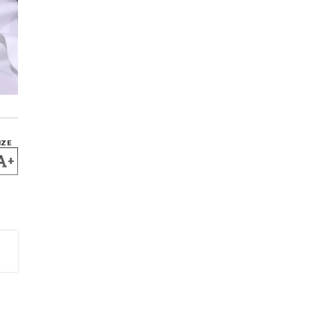
IZE
+