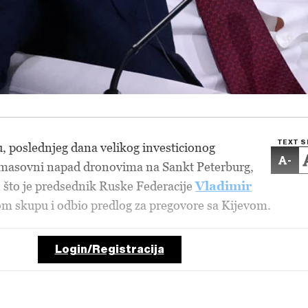
TEXT S
u, poslednjeg dana velikog investicionog
-
masovni napad dronovima na Sankt Peterburg,
 što je predsednik Ruske Federacije
Vladimir
om skupu i odbio predlog za pregovore sa Kijevom.
Login/Registracija