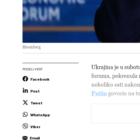
Bloomberg
Ukrajina je u subot
PODELI VEST
foruma, pokrenula 
Facebook
nekoliko sati nakon
Post
Putin
govorio na t
Tweet
WhatsApp
Viber
Email