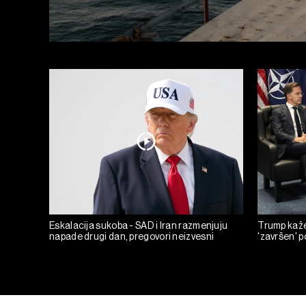
Eskalacija sukoba - SAD i Iran razmenjuju
Trump kaže 
napade drugi dan, pregovori neizvesni
'završen' 