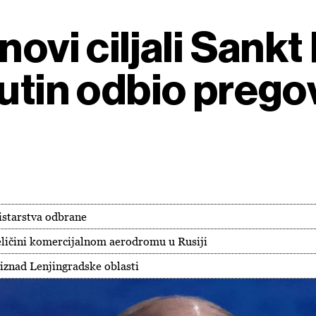
novi ciljali Sank
Putin odbio prego
nistarstva odbrane
eličini komercijalnom aerodromu u Rusiji
iznad Lenjingradske oblasti