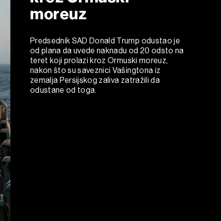
moreuz
Predsednik SAD Donald Trump odustao je
od plana da uvede naknadu od 20 odsto na
teret koji prolazi kroz Ormuski moreuz,
nakon što su saveznici Vašingtona iz
zemalja Persijskog zaliva zatražili da
odustane od toga.