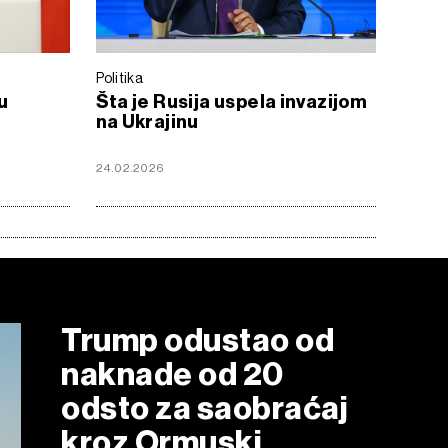
Politika
u
Šta je Rusija uspela invazijom
na Ukrajinu
24.02.2026
Trump odustao od
naknade od 20
odsto za saobraćaj
kroz Ormuski