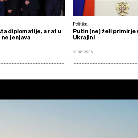
Politika
ta diplomatije, a rat u
Putin (ne) želi primirje 
i ne jenjava
Ukrajini
6
12.05.2026