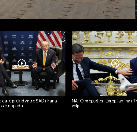
da je prekid vatre SAD i Irana
NATO prepušten Evropljanima i T
posle napada
volji