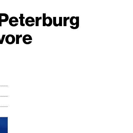
t Peterburg
vore