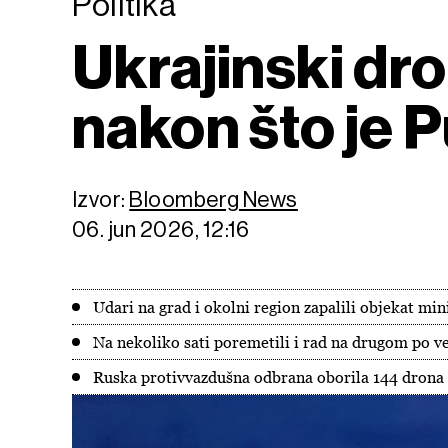
Politika
Ukrajinski dro
nakon što je 
Izvor:
Bloomberg News
06. jun 2026, 12:16
Udari na grad i okolni region zapalili objekat mi
Na nekoliko sati poremetili i rad na drugom po v
Ruska protivvazdušna odbrana oborila 144 drona 