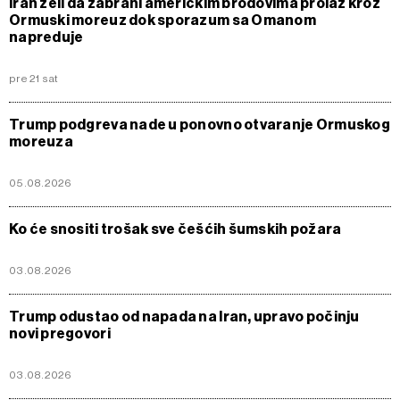
Iran želi da zabrani američkim brodovima prolaz kroz
Ormuski moreuz dok sporazum sa Omanom
napreduje
pre 21 sat
Trump podgreva nade u ponovno otvaranje Ormuskog
moreuza
05.08.2026
Ko će snositi trošak sve češćih šumskih požara
03.08.2026
Trump odustao od napada na Iran, upravo počinju
novi pregovori
03.08.2026