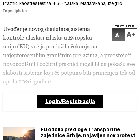
Praznici kao stres test za EES: Hrvatska i Mađarska najuže grlo
Depositphotos
TEXT SIZE
Uvođenje novog digitalnog sistema
-
+
kontrole ulaska i izlaska u Evropsku
uniju (EU) već je produžilo čekanja na
najopterećenijim graničnim prelazima, a predstojeći
novogodišnji i božićni praznici mogli bi da pokažu sve
slabosti sistema koji će potpuno biti primenjen tek od
aprila 2026. godine.
Login/Registracija
EU odbila predloge Transportne
zajednice Srbije, najavljen nov protest