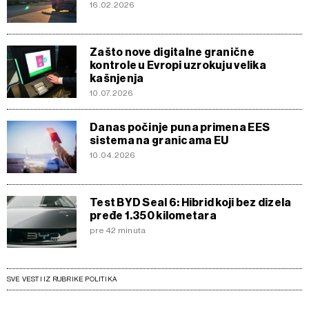
16.02.2026
Zašto nove digitalne granične
kontrole u Evropi uzrokuju velika
kašnjenja
10.07.2026
Danas počinje puna primena EES
sistema na granicama EU
10.04.2026
Test BYD Seal 6: Hibrid koji bez dizela
pređe 1.350 kilometara
pre 42 minuta
SVE VESTI IZ RUBRIKE POLITIKA