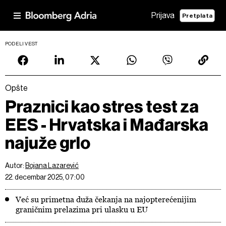
Prijava
Pretplata
PODELI VEST
Opšte
Praznici kao stres test za
EES - Hrvatska i Mađarska
najuže grlo
Autor:
Bojana Lazarević
22. decembar 2025, 07:00
Već su primetna duža čekanja na najopterećenijim
graničnim prelazima pri ulasku u EU