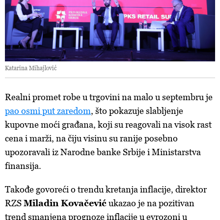
Katarina Mihajlović
Realni promet robe u trgovini na malo u septembru je
pao osmi put zaredom
, što pokazuje slabljenje
kupovne moći građana, koji su reagovali na visok rast
cena i marži, na čiju visinu su ranije posebno
upozoravali iz Narodne banke Srbije i Ministarstva
finansija.
Takođe govoreći o trendu kretanja inflacije, direktor
RZS
Miladin Kovačević
ukazao je na pozitivan
trend smanjena prognoze inflacije u evrozoni u