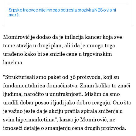
Srpske trgovce nije mnogo potresla prozivka NBS o visini
marži
Momirović je dodao da je inflacija kancer koja sve
teme stavlja u drugi plan, ali i da je mnogo toga
urađeno kako bi se snizile cene u trgovinskim
lancima.
"Strukturisali smo paket od 36 proizvoda, koji su
fundamentalni za domaćinstva. Znam koliko to znači
ljudima, naročito u unutrašnjosti. Mislim da smo
uradili dobar posao i ljudi jako dobro reaguju. Ono što
je važno jeste da je akciju pratila spirala sniženja u
svim hipermarketima", kazao je Momirović, ne
iznoseći detalje o smanjenju cena drugih proizvoda.