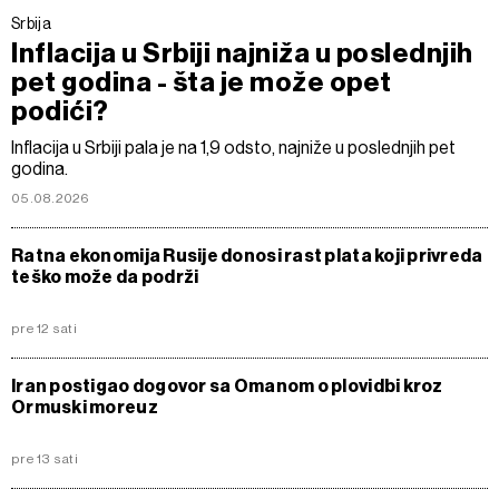
Srbija
Inflacija u Srbiji najniža u poslednjih
pet godina - šta je može opet
podići?
Inflacija u Srbiji pala je na 1,9 odsto, najniže u poslednjih pet
godina.
05.08.2026
Ratna ekonomija Rusije donosi rast plata koji privreda
teško može da podrži
pre 12 sati
Iran postigao dogovor sa Omanom o plovidbi kroz
Ormuski moreuz
pre 13 sati