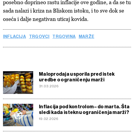
posebno doprineo rastu inflacije ove godine, a da se tu
sada nalazi i kriza na Bliskom istoku, i to sve dok se
oseća i dalje negativan uticaj kovida.
INFLACIJA
TRGOVCI
TRGOVINA
MARŽE
Maloprodaja usporila pred istek
uredbe o ograničenju marži
31.03.2026
Inflacija pod kontrolom – do marta. Šta
sledi kada isteknu ograničenja marži?
19.02.2026