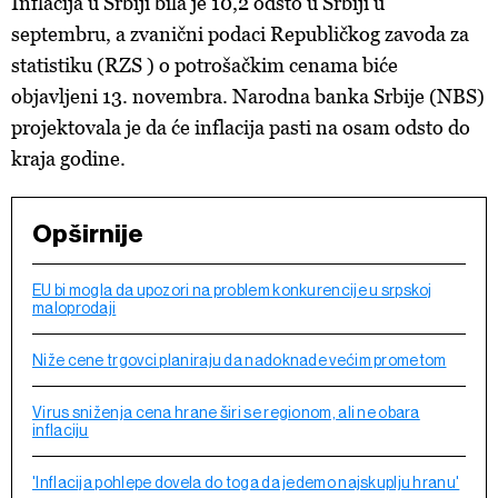
Inflacija u Srbiji bila je 10,2 odsto u Srbiji u
septembru, a zvanični podaci Republičkog zavoda za
statistiku (RZS ) o potrošačkim cenama biće
objavljeni 13. novembra. Narodna banka Srbije (NBS)
projektovala je da će inflacija pasti na osam odsto do
kraja godine.
Opširnije
EU bi mogla da upozori na problem konkurencije u srpskoj
maloprodaji
Niže cene trgovci planiraju da nadoknade većim prometom
Virus sniženja cena hrane širi se regionom, ali ne obara
inflaciju
'Inflacija pohlepe dovela do toga da jedemo najskuplju hranu'