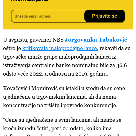
Prijavite se
U avgustu, guverner NBS
Jorgovanka Tabaković
oštro je
kritikovala maloprodajne lance
, rekavši da su
trgovačke marže grupe maloprodajnih lanaca iz
istraživanja centralne banke nominalno bile za 36,6
odsto veće 2022. u odnosu na 2019. godinu.
Kovačević i Momirović su istakli u sredu da su cene
ujednačene u trgovinskim lancima, ali da nema
koncentracije na tržištu i povrede konkurencije.
“Cene su ujednačene u svim lancima, ali marže se
kreću između četiri, pet i 24 odsto, koliko ima