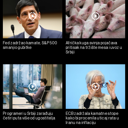
Fed zadržao kamate, S&P 500
Afrička kuga svinja pojačava
smanjio gubitke
pritisak na tržište mesa i uvoz u
Srbiji
Programeri u Srbiji zarađuju
ECB zadržala kamatne stope
četiri puta više od ugostitelja
kako bi procenila uticaj rata u
Iranu na inflaciju