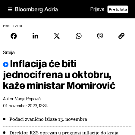
Prijava
Pretplata
PODELI VEST
Srbija
Inflacija će biti
jednocifrena u oktobru,
kaže ministar Momirović
Autor:
Vanja Popović
01. novembar 2023, 12:34
Podaci zvanično izlaze 13. novembra
Direktor RZS oprezan u prognozi inflacije do kraja