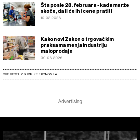
Šta posle 28. februara - kada marže
skoče, da li će ih i cene pratiti
10.02.2026
Kako novi Zakon o trgovačkim
praksama menja industriju
maloprodaje
30.06.2026
SVE VESTI IZ RUBRIKE EKONOMIJA