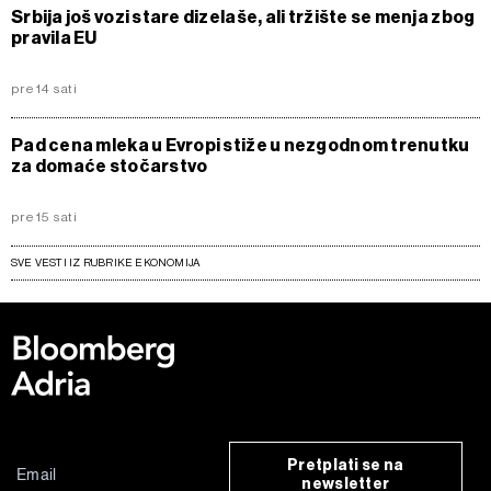
Srbija još vozi stare dizelaše, ali tržište se menja zbog
pravila EU
pre 14 sati
Pad cena mleka u Evropi stiže u nezgodnom trenutku
za domaće stočarstvo
pre 15 sati
SVE VESTI IZ RUBRIKE EKONOMIJA
Pretplati se na
newsletter