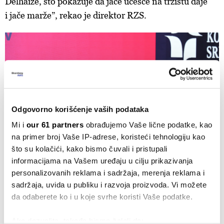
Delhaize, što pokazuje da jače učešće na tržištu daje
i jače marže”, rekao je direktor RZS.
Odgovorno korišćenje vaših podataka
Mi i
our 61 partners
obrađujemo Vaše lične podatke, kao
na primer broj Vaše IP-adrese, koristeći tehnologiju kao
što su kolačići, kako bismo čuvali i pristupali
informacijama na Vašem uređaju u cilju prikazivanja
personalizovanih reklama i sadržaja, merenja reklama i
Katarina Mihajlović
sadržaja, uvida u publiku i razvoja proizvoda. Vi možete
da odaberete ko i u koje svrhe koristi Vaše podatke.
Miladin Kovačević
Ako dozvolite, takođe bismo želeli da: