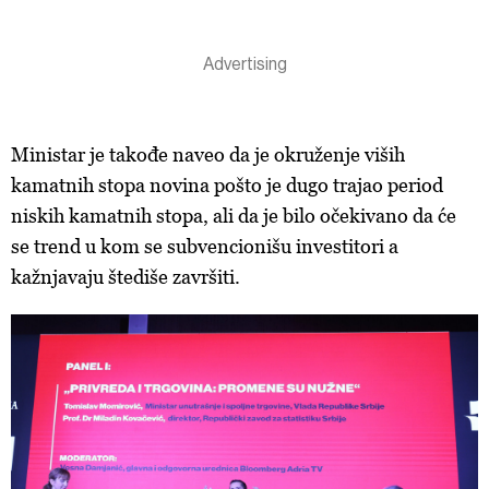
Ministar je takođe naveo da je okruženje viših
kamatnih stopa novina pošto je dugo trajao period
niskih kamatnih stopa, ali da je bilo očekivano da će
se trend u kom se subvencionišu investitori a
kažnjavaju štediše završiti.