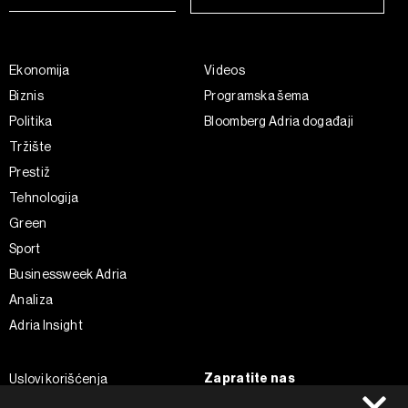
Ekonomija
Videos
Biznis
Programska šema
Politika
Bloomberg Adria događaji
Tržište
Prestiž
Tehnologija
Green
Sport
Businessweek Adria
Analiza
Adria Insight
Zapratite nas
Uslovi korišćenja
Politika Privatnosti
Facebook