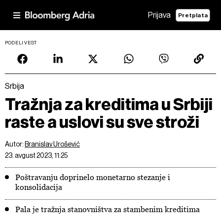
Prijava
Pretplata
PODELI VEST
Srbija
Tražnja za kreditima u Srbiji
raste a uslovi su sve stroži
Autor:
Branislav Urošević
23. avgust 2023, 11:25
Poštravanju doprinelo monetarno stezanje i
konsolidacija
Pala je tražnja stanovništva za stambenim kreditima