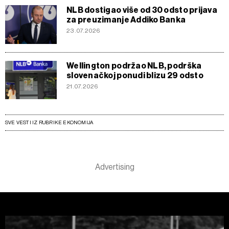
NLB dostigao više od 30 odsto prijava
za preuzimanje Addiko Banka
23.07.2026
Wellington podržao NLB, podrška
slovenačkoj ponudi blizu 29 odsto
21.07.2026
SVE VESTI IZ RUBRIKE EKONOMIJA