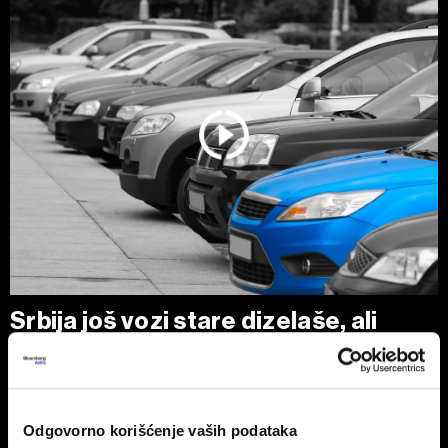
Srbija još vozi stare dizelaše, ali
tržište se menja zbog pravila EU
Polovni automobili stari 10 do 15 godina i dalje su
najtraženiji izbor kupaca u Srbiji, uz dominaciju dizelaša.
Odgovorno korišćenje vaših podataka