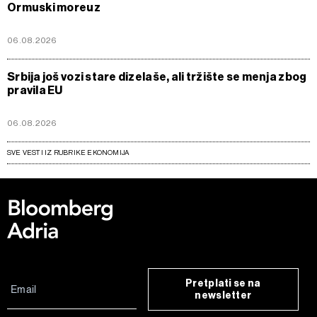
Ormuski moreuz
06.08.2026
Srbija još vozi stare dizelaše, ali tržište se menja zbog
pravila EU
06.08.2026
SVE VESTI IZ RUBRIKE EKONOMIJA
Pretplati se na
newsletter