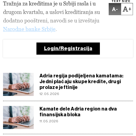
TEXT SIZE
Tražnja za kreditima je u Srbiji rasla i u
-
+
drugom kvartalu, a uslovi kreditiranja su
dodatno pooštreni, navodi se u izveštaju
Narodne banke Srbije
.
Login/Registracija
Adria regija podijeljena kamatama:
Jedni plaćaju skupe kredite, drugi
prolaze jeftinije
12.05.2026
Kamate dele Adria region na dva
finansijska bloka
11.05.2026