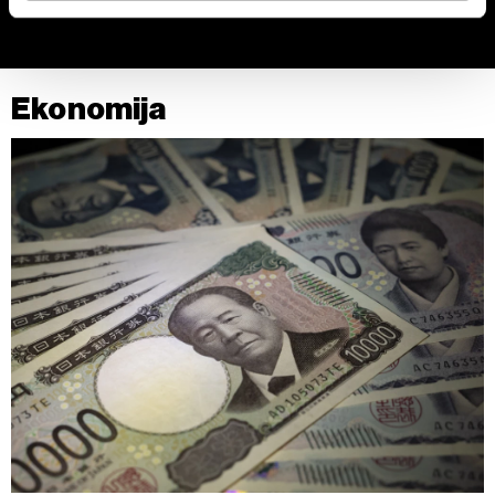
Zajednički rukovaoci su HD-WIN ARENA SPORT d.o.o. i
Partneri
. Više o podacima koje obrađujemo kao i o
vašim pravima pročitajte u našoj
Politici privatnosti
, a o
Ekonomija
kolačićima i drugim sličnim tehnologijama u
Politici
kolačića
.
Kolačiće u bilo kojem trenutku možete ponovno ažurirati
klikom na „Prikaži detalje“. Pristanak možete u bilo kojem
trenutku opozvati bez negativnih posledica.