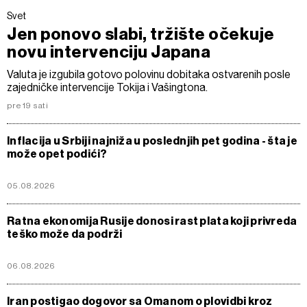
Svet
Jen ponovo slabi, tržište očekuje
novu intervenciju Japana
Valuta je izgubila gotovo polovinu dobitaka ostvarenih posle
zajedničke intervencije Tokija i Vašingtona.
pre 19 sati
Inflacija u Srbiji najniža u poslednjih pet godina - šta je
može opet podići?
05.08.2026
Ratna ekonomija Rusije donosi rast plata koji privreda
teško može da podrži
06.08.2026
Iran postigao dogovor sa Omanom o plovidbi kroz