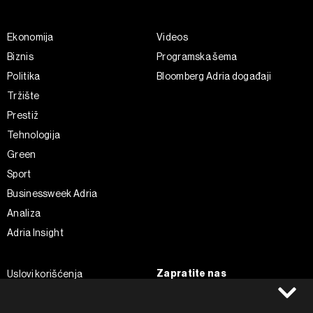
Ekonomija
Videos
Biznis
Programska šema
Politika
Bloomberg Adria događaji
Tržište
Prestiž
Tehnologija
Green
Sport
Businessweek Adria
Analiza
Adria Insight
Zapratite nas
Uslovi korišćenja
Politika Privatnosti
Facebook