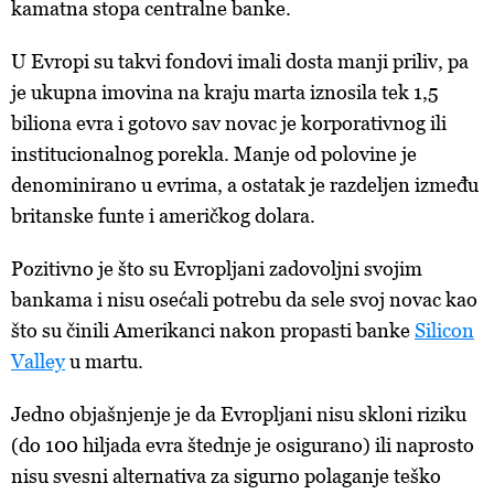
kamatna stopa centralne banke.
U Evropi su takvi fondovi imali dosta manji priliv, pa
je ukupna imovina na kraju marta iznosila tek 1,5
biliona evra i gotovo sav novac je korporativnog ili
institucionalnog porekla. Manje od polovine je
denominirano u evrima, a ostatak je razdeljen između
britanske funte i američkog dolara.
Pozitivno je što su Evropljani zadovoljni svojim
bankama i nisu osećali potrebu da sele svoj novac kao
što su činili Amerikanci nakon propasti banke
Silicon
Valley
u martu.
Jedno objašnjenje je da Evropljani nisu skloni riziku
(do 100 hiljada evra štednje je osigurano) ili naprosto
nisu svesni alternativa za sigurno polaganje teško