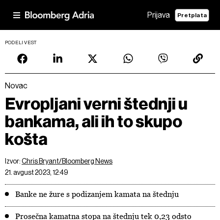
Prijava
Pretplata
PODELI VEST
Novac
Evropljani verni štednji u
bankama, ali ih to skupo
košta
Izvor:
Chris Bryant/Bloomberg News
21. avgust 2023, 12:49
Banke ne žure s podizanjem kamata na štednju
Prosečna kamatna stopa na štednju tek 0,23 odsto