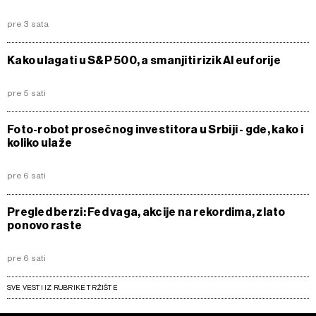
pre 3 sata
Kako ulagati u S&P 500, a smanjiti rizik AI euforije
pre 5 sati
Foto-robot prosečnog investitora u Srbiji - gde, kako i
koliko ulaže
pre 6 sati
Pregled berzi: Fed vaga, akcije na rekordima, zlato
ponovo raste
pre 6 sati
SVE VESTI IZ RUBRIKE TRŽIŠTE