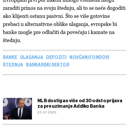
zaraditi prinos na svoju štednju, ali to se neće dogoditi
ako klijenti ostanu pasivni. Što se više gotovine
prebaci u alternativne oblike ulaganja, evropske bi
banke mogle pre odlučiti da povećaju i kamate na
štednju.
BANKE
ULAGANJA
DEPOZITI
NOVČANI FONDOVI
ŠTEDNJA
BANKARSKI SEKTOR
NLB dostigao više od 30 odsto prijava
za preuzimanje Addiko Banka
23.07.2026