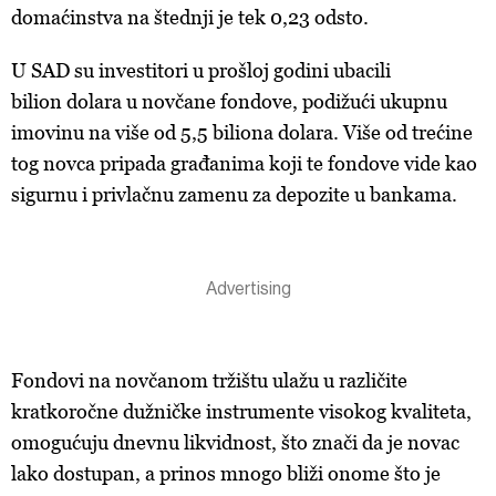
domaćinstva na štednji je tek 0,23 odsto.
U SAD su investitori u prošloj godini ubacili
bilion dolara u novčane fondove, podižući ukupnu
imovinu na više od 5,5 biliona dolara. Više od trećine
tog novca pripada građanima koji te fondove vide kao
sigurnu i privlačnu zamenu za depozite u bankama.
Fondovi na novčanom tržištu ulažu u različite
kratkoročne dužničke instrumente visokog kvaliteta,
omogućuju dnevnu likvidnost, što znači da je novac
lako dostupan, a prinos mnogo bliži onome što je