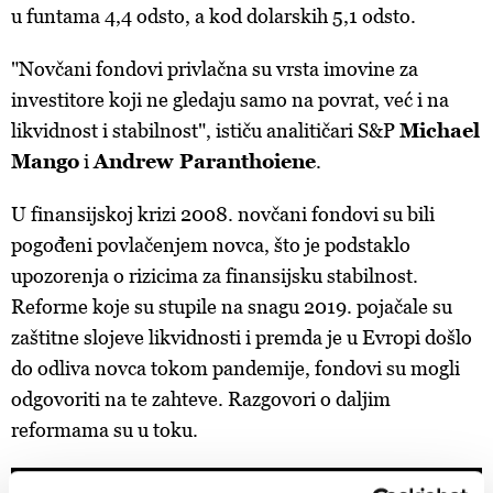
u funtama 4,4 odsto, a kod dolarskih 5,1 odsto.
"Novčani fondovi privlačna su vrsta imovine za
investitore koji ne gledaju samo na povrat, već i na
likvidnost i stabilnost", ističu analitičari S&P
Michael
Mango
i
Andrew Paranthoiene
.
U finansijskoj krizi 2008. novčani fondovi su bili
pogođeni povlačenjem novca, što je podstaklo
upozorenja o rizicima za finansijsku stabilnost.
Reforme koje su stupile na snagu 2019. pojačale su
zaštitne slojeve likvidnosti i premda je u Evropi došlo
do odliva novca tokom pandemije, fondovi su mogli
odgovoriti na te zahteve. Razgovori o daljim
reformama su u toku.