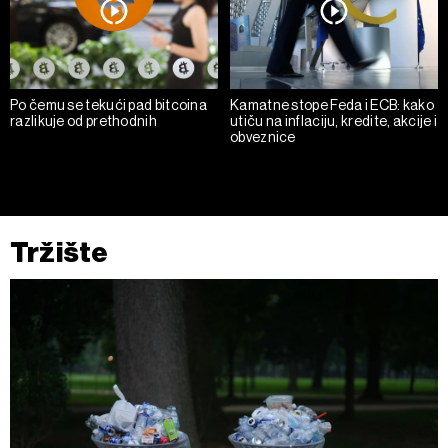
Po čemu se tekući pad bitcoina
Kamatne stope Feda i ECB: kako
razlikuje od prethodnih
utiču na inflaciju, kredite, akcije i
obveznice
Tržište