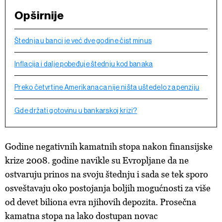
Opširnije
Štednja u banci je već dve godine čist minus
Inflacija i dalje pobeđuje štednju kod banaka
Preko četvrtine Amerikanaca nije ništa uštedelo za penziju
Gde držati gotovinu u bankarskoj krizi?
Godine negativnih kamatnih stopa nakon finansijske
krize 2008. godine navikle su Evropljane da ne
ostvaruju prinos na svoju štednju i sada se tek sporo
osveštavaju oko postojanja boljih mogućnosti za više
od devet biliona evra njihovih depozita. Prosečna
kamatna stopa na lako dostupan novac