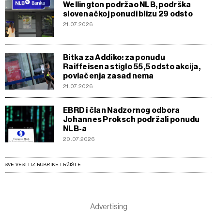
Wellington podržao NLB, podrška
slovenačkoj ponudi blizu 29 odsto
21.07.2026
Bitka za Addiko: za ponudu
Raiffeisena stiglo 55,5 odsto akcija,
povlačenja zasad nema
21.07.2026
EBRD i član Nadzornog odbora
Johannes Proksch podržali ponudu
NLB-a
20.07.2026
SVE VESTI IZ RUBRIKE TRŽIŠTE