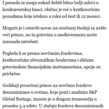
I premda se mogu nekad dobiti bitno bolji uslovi u
konkurentskoj banci, obično je reč o kratkoročnim
ponudama koje isteknu u roku od šest ili 12 meseci.
Moguće je i ostaviti novac na oročenoj štednji za nešto
veći prinos, no ta gotovina u međuvremenu može
iznenada zatrebati.
Pogleda li se prema novčanim fondovima,
kratkoročnim obvezničkim fondovima i sličnim
gotovinskim finansijskim instrumentima, opcije su
privlačne.
Godišnji prosečeni prinos na novčane fondove
denominirane u evrima, koje prati i analizira S&P
Global Ratings, iznosio je u drugom tromesečju u
proseku 3,4 odsto. U slučaju fondova denominiranih