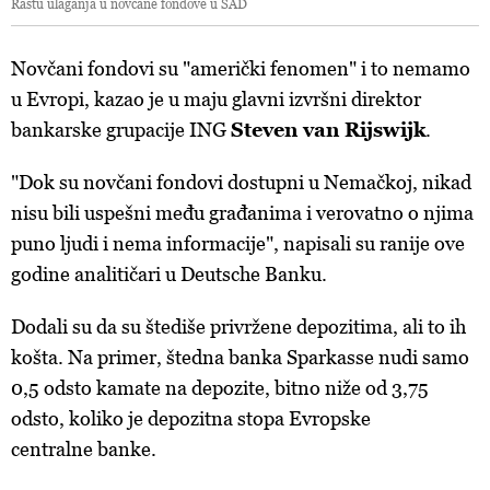
Rastu ulaganja u novčane fondove u SAD
Novčani fondovi su "američki fenomen" i to nemamo
u Evropi, kazao je u maju glavni izvršni direktor
bankarske grupacije ING
Steven van Rijswijk
.
"Dok su novčani fondovi dostupni u Nemačkoj, nikad
nisu bili uspešni među građanima i verovatno o njima
puno ljudi i nema informacije", napisali su ranije ove
godine analitičari u Deutsche Banku.
Dodali su da su štediše privržene depozitima, ali to ih
košta. Na primer, štedna banka Sparkasse nudi samo
0,5 odsto kamate na depozite, bitno niže od 3,75
odsto, koliko je depozitna stopa Evropske
centralne banke.