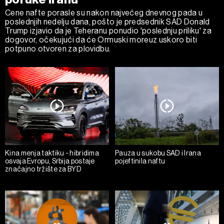
Cene nafte porasle su nakon najvećeg dnevnog pada u
poslednjih nedelju dana, pošto je predsednik SAD Donald
Trump izjavio da je Teheranu ponudio 'poslednju priliku' za
dogovor, očekujući da će Ormuski moreuz uskoro biti
potpuno otvoren za plovidbu.
Kina menja taktiku - hibridima
Pauza u sukobu SAD i Irana
osvaja Evropu, Srbija postaje
pojeftinila naftu
značajno tržište za BYD