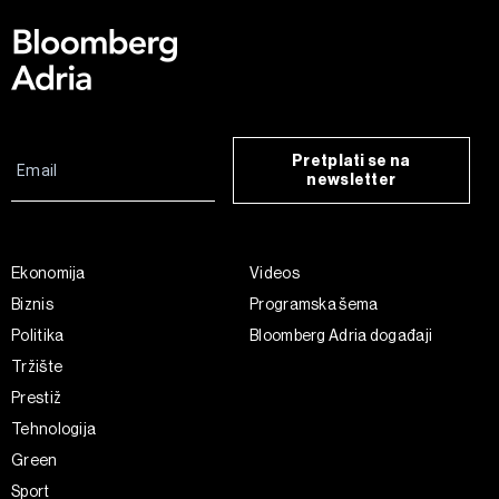
Pretplati se na
newsletter
Ekonomija
Videos
Biznis
Programska šema
Politika
Bloomberg Adria događaji
Tržište
Prestiž
Tehnologija
Green
Sport