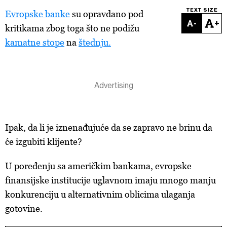
TEXT SIZE
Evropske banke
su opravdano pod
-
+
kritikama zbog toga što ne podižu
kamatne stope
na
štednju.
Ipak, da li je iznenađujuće da se zapravo ne brinu da
će izgubiti klijente?
U poređenju sa američkim bankama, evropske
finansijske institucije uglavnom imaju mnogo manju
konkurenciju u alternativnim oblicima ulaganja
gotovine.