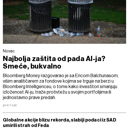
Novac
Najbolja zaštita od pada AI-ja?
Smeće, bukvalno
Bloomberg Money razgovarao je sa Ericom Balchunasom,
višim analitičarem za fondove kojima se trguje na berzi u
Bloomberg Intelligenceu, o tome kako investitori smanjuju
izloženost AI-ju, traže protivtežu u svojim portfolijima ili
jednostavno prave predah.
pre 1 sat
Globalne akcije blizu rekorda, slabiji podaci iz SAD
umirili strah od Feda