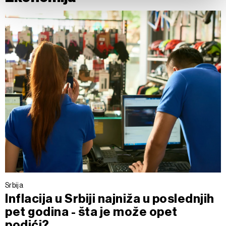
Partneri
. Više o podacima koje obrađujemo kao i o
vašim pravima pročitajte u našoj
Politici privatnosti
, a o
kolačićima i drugim sličnim tehnologijama u
Politici
kolačića
.
Kolačiće u bilo kojem trenutku možete ponovno ažurirati
klikom na „Prikaži detalje“. Pristanak možete u bilo kojem
trenutku opozvati bez negativnih posledica.
Srbija
Inflacija u Srbiji najniža u poslednjih
pet godina - šta je može opet
podići?