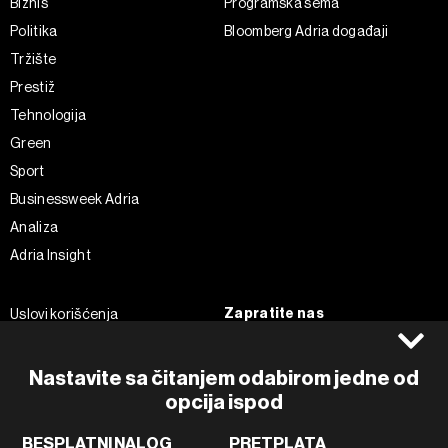
Biznis
Programska šema
Politika
Bloomberg Adria događaji
Tržište
Prestiž
Tehnologija
Green
Sport
Businessweek Adria
Analiza
Adria Insight
Zapratite nas
Uslovi korišćenja
Politika Privatnosti
Facebook
Impressum
Instagram
Nastavite sa čitanjem odabirom jedne od
opcija ispod
Politika kolačića
Twitter
Marketing
Linkedin
BESPLATNI NALOG
PRETPLATA