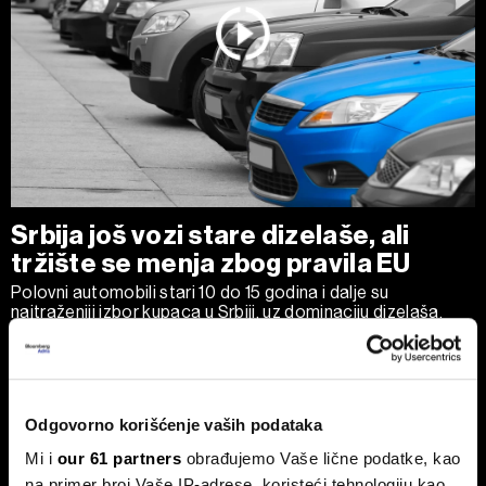
Srbija još vozi stare dizelaše, ali
tržište se menja zbog pravila EU
Polovni automobili stari 10 do 15 godina i dalje su
najtraženiji izbor kupaca u Srbiji, uz dominaciju dizelaša.
Odgovorno korišćenje vaših podataka
Mi i
our 61 partners
obrađujemo Vaše lične podatke, kao
na primer broj Vaše IP-adrese, koristeći tehnologiju kao