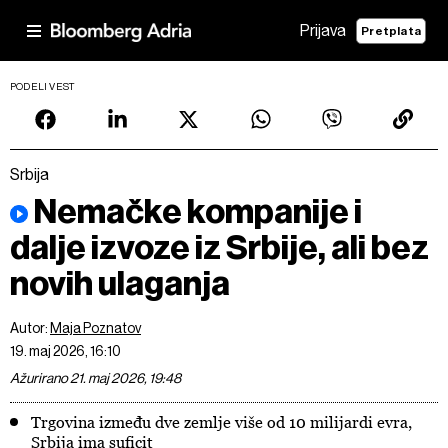
Prijava
Pretplata
PODELI VEST
Srbija
Nemačke kompanije i
dalje izvoze iz Srbije, ali bez
novih ulaganja
Autor:
Maja Poznatov
19. maj 2026, 16:10
Ažurirano 21. maj 2026, 19:48
Trgovina između dve zemlje više od 10 milijardi evra,
Srbija ima suficit