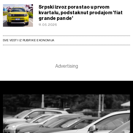
Srpski izvoz porastao u prvom
kvartalu, podstaknut prodajom 'fiat
grande pande'
11.05.2026
SVE VESTI IZ RUBRIKE EKONOMIJA