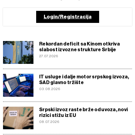
Login/Registracija
Rekordan deficit sa Kinom otkriva
slabost izvozne strukture Srbije
27.07.2026
IT usluge i dalje motor srpskog izvoza,
SAD glavno tržište
03.08.2026
Srpski izvoz raste brže od uvoza, novi
rizici stižu iz EU
08.07.2026