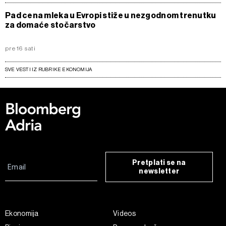
Pad cena mleka u Evropi stiže u nezgodnom trenutku
za domaće stočarstvo
pre 16 sati
SVE VESTI IZ RUBRIKE EKONOMIJA
Pretplati se na
newsletter
Ekonomija
Videos