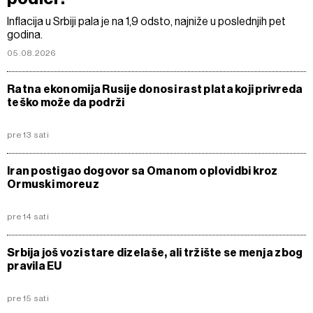
Inflacija u Srbiji pala je na 1,9 odsto, najniže u poslednjih pet
godina.
05.08.2026
Ratna ekonomija Rusije donosi rast plata koji privreda
teško može da podrži
pre 13 sati
Iran postigao dogovor sa Omanom o plovidbi kroz
Ormuski moreuz
pre 14 sati
Srbija još vozi stare dizelaše, ali tržište se menja zbog
pravila EU
pre 15 sati