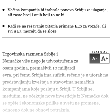
Većina kompanija bi izabrala ponovo Srbiju za ulaganja,
ali raste broj i onih koji to ne bi
Radi se na rešavanju pitanja primene EES za vozače, ali
svi u EU moraju da se slože
TEXT SIZE
Trgovinska razmena Srbije i
-
+
Nemačke više nego je udvostručena za
osam godina, premašivši 10 milijardi
evra, pri čemu Srbija ima suficit, rečeno je u utorak na
predstavljanju izveštaja o stavovima nemačkih
kompanijama koje posluju u Srbiji. U Srbiji se,
međutim, ne očekuju nove investicije iz Nemačke dok
se opšte i ekonomske prilike u svetu ne promene,
odnosno dok ne obnovi potražnja.