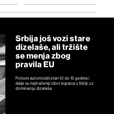
Srbija još vozi stare
dizelaše, ali tržište
se menja zbog
pravila EU
Polovni automobili stari 10 do 15 godina i
dalje su najtraženiji izbor kupaca u Srbiji, uz
dominaciju dizelaša.