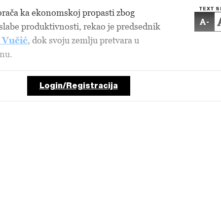
TEXT S
rača ka ekonomskoj propasti zbog
-
slabe produktivnosti, rekao je predsednik
 Vučić
, dok svoju zemlju pretvara u
inu.
Login/Registracija