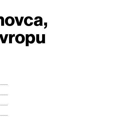
 novca,
Evropu