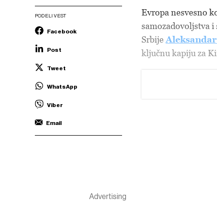
Evropa nesvesno ko
PODELI VEST
samozadovoljstva i 
Facebook
Srbije
Aleksandar
Post
ključnu kapiju za K
Tweet
WhatsApp
Viber
Email