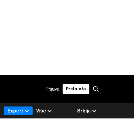
Prijava
Pretplata
a
Expert
Više
Srbija