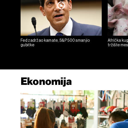
Fed zadržao kamate, S&P 500 smanjio
Afrička kug
gubitke
tržište mesa
Ekonomija