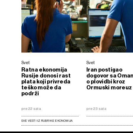
Svet
Svet
Ratna ekonomija
Iran postigao
Rusije donosi rast
dogovor sa Oma
plata koji privreda
o plovidbi kroz
teško može da
Ormuski moreuz
podrži
pre 22 sata
pre 23 sata
SVE VESTI IZ RUBRIKE EKONOMIJA