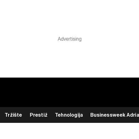
Tržište
Prestiž
Tehnologija
Businessweek Adri