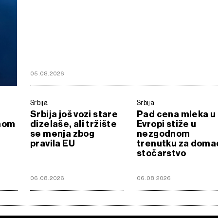
05.08.2026
Srbija
Srbija
Srbija još vozi stare
Pad cena mleka u
nom
dizelaše, ali tržište
Evropi stiže u
se menja zbog
nezgodnom
pravila EU
trenutku za doma
stočarstvo
06.08.2026
06.08.2026