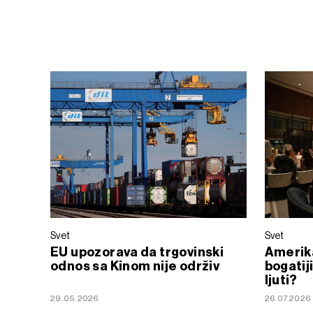
Svet
Svet
EU upozorava da trgovinski
Amerika
odnos sa Kinom nije održiv
bogatij
ljuti?
29.05.2026
26.07.2026