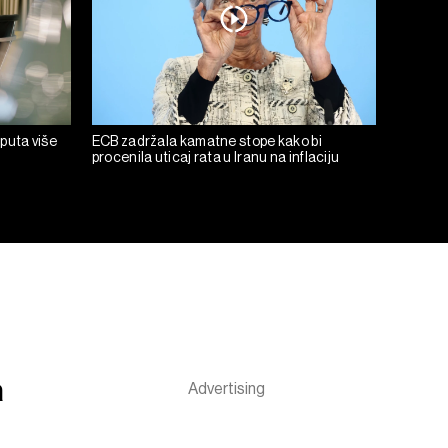
 puta više
ECB zadržala kamatne stope kako bi
procenila uticaj rata u Iranu na inflaciju
a