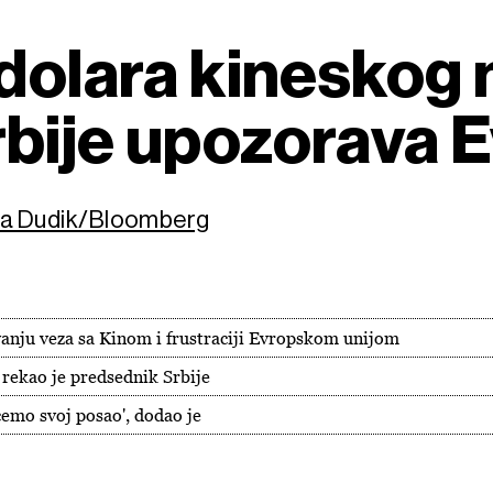
 dolara kineskog
bije upozorava 
rea Dudik/Bloomberg
vanju veza sa Kinom i frustraciji Evropskom unijom
rekao je predsednik Srbije
ćemo svoj posao', dodao je