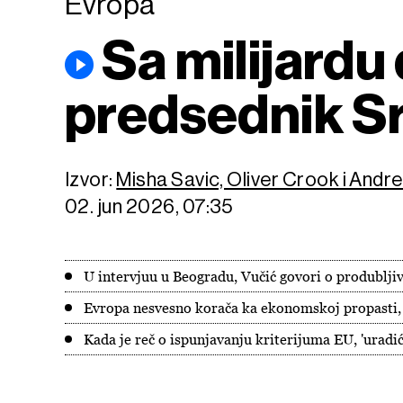
Evropa
Sa milijardu
predsednik Sr
Izvor:
Misha Savic, Oliver Crook i And
02. jun 2026, 07:35
U intervjuu u Beogradu, Vučić govori o produblji
Evropa nesvesno korača ka ekonomskoj propasti, 
Kada je reč o ispunjavanju kriterijuma EU, 'uradi