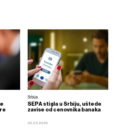
Srbija
ke
SEPA stigla u Srbiju, uštede
gre
zavise od cenovnika banaka
05.05.2026