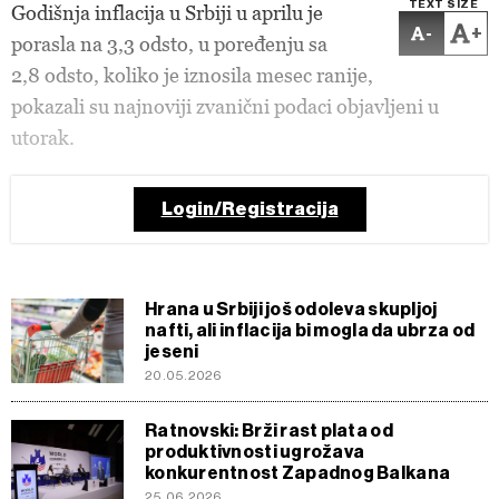
TEXT SIZE
Godišnja inflacija u Srbiji u aprilu je
-
+
porasla na 3,3 odsto, u poređenju sa
2,8 odsto, koliko je iznosila mesec ranije,
pokazali su najnoviji zvanični podaci objavljeni u
utorak.
Login/Registracija
Hrana u Srbiji još odoleva skupljoj
nafti, ali inflacija bi mogla da ubrza od
jeseni
20.05.2026
Ratnovski: Brži rast plata od
produktivnosti ugrožava
konkurentnost Zapadnog Balkana
25.06.2026