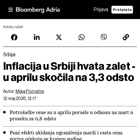
Prijava
Pretplata
PODELI VEST
Srbija
Inflacija u Srbiji hvata zalet -
u aprilu skočila na 3,3 odsto
Autor:
Maja Poznatov
12. maj 2026, 12:17
Potrošačke cene su u aprilu porasle u odnosu na mart u
proseku za 0,8 odsto
Puni efekti ukidanja ograničenja marži i rasta cena
goriva očekuju se krajem godine