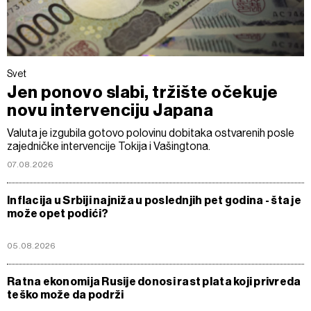
Svet
Jen ponovo slabi, tržište očekuje
novu intervenciju Japana
Valuta je izgubila gotovo polovinu dobitaka ostvarenih posle
zajedničke intervencije Tokija i Vašingtona.
07.08.2026
Inflacija u Srbiji najniža u poslednjih pet godina - šta je
može opet podići?
05.08.2026
Ratna ekonomija Rusije donosi rast plata koji privreda
teško može da podrži