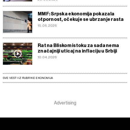
MMF: Srpska ekonomija pokazala
otpornost, očekuje se ubrzanje rasta
15.06.2026
Rat na Bliskom istoku za sada nema
značajniji uticaj na inflaciju u Srbiji
10.04.2026
SVE VESTI IZ RUBRIKE EKONOMIJA