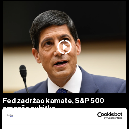
Fed zadržao kamate, S&P 500
smanjio gubitke
Zvaničnici Federalnih rezervi (Fed) ostavili su kamatne
stope nepromenjenim, ali neujednačeno glasanje pokazalo
je da pojedini kreatori monetarne politike sve više smatraju