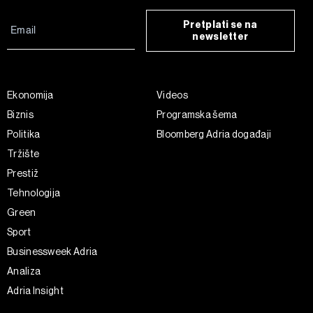
Pretplati se na
newsletter
Ekonomija
Videos
Biznis
Programska šema
Politika
Bloomberg Adria događaji
Tržište
Prestiž
Tehnologija
Green
Sport
Businessweek Adria
Analiza
Adria Insight