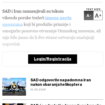
TEXT SIZE
SAD i Iran razmenjivali su tokom
-
+
vikenda poruke tražeći
izmene nacrta
sporazuma
koji bi produžio primirje i
omogućio ponovno otvaranje Ormuskog moreuza, ali
nije bilo jasno da li dve strane ostvaruju značajniji
napredak.
Login/Registracija
SAD odgovorile napadom na Iran
nakon obaranja helikoptera
10.06.2026