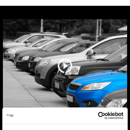
Srbija još vozi stare dizelaše, ali
tržište se menja zbog pravila EU