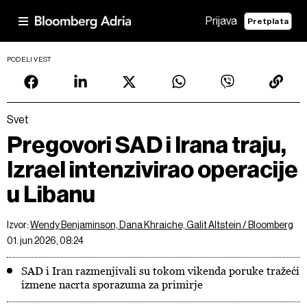
Prijava
Pretplata
PODELI VEST
Svet
Pregovori SAD i Irana traju,
Izrael intenzivirao operacije
u Libanu
Izvor:
Wendy Benjaminson, Dana Khraiche, Galit Altstein / Bloomberg
01. jun 2026, 08:24
SAD i Iran razmenjivali su tokom vikenda poruke tražeći
izmene nacrta sporazuma za primirje