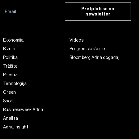
Pretplati se na
newsletter
Ekonomija
Videos
Biznis
Programska šema
Politika
Bloomberg Adria događaji
Tržište
Prestiž
Tehnologija
Green
Sport
Businessweek Adria
Analiza
Adria Insight