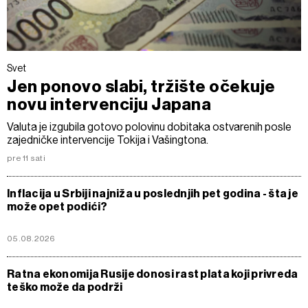
Svet
Jen ponovo slabi, tržište očekuje
novu intervenciju Japana
Valuta je izgubila gotovo polovinu dobitaka ostvarenih posle
zajedničke intervencije Tokija i Vašingtona.
pre 11 sati
Inflacija u Srbiji najniža u poslednjih pet godina - šta je
može opet podići?
05.08.2026
Ratna ekonomija Rusije donosi rast plata koji privreda
teško može da podrži