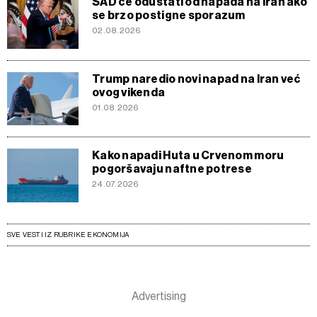
SAD će odustati od napada na Iran ako
se brzo postigne sporazum
02.08.2026
Trump naredio novi napad na Iran već
ovog vikenda
01.08.2026
Kako napadi Huta u Crvenom moru
pogoršavaju naftne potrese
24.07.2026
SVE VESTI IZ RUBRIKE EKONOMIJA