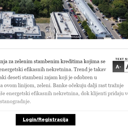
TEXT S
ažnja za zelenim stambenim kreditima kojima se
-
energetski efikasnih nekretnina. Trend je takav
vaki deseti stambeni zajam koji je odobren u
ovom linijom, zeleni. Banke očekuju dalji rast tražnje
iše energetski efikasnih nekretnina, dok klijenti pridaju v
 stanogradnje.
Login/Registracija