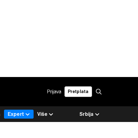
Prijava
Pretplata
a
Expert
Više
Srbija