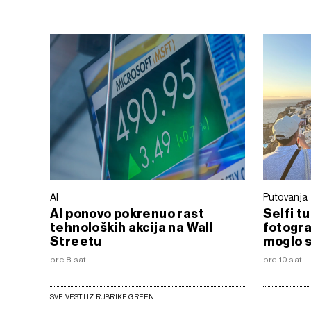
AI
Putovanja
AI ponovo pokrenuo rast
Selfi t
tehnoloških akcija na Wall
fotogra
Streetu
moglo s
pre 8 sati
pre 10 sati
SVE VESTI IZ RUBRIKE GREEN