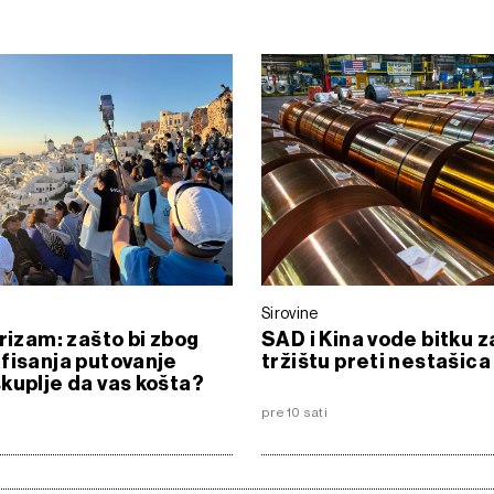
Sirovine
urizam: zašto bi zbog
SAD i Kina vode bitku z
fisanja putovanje
tržištu preti nestašica
kuplje da vas košta?
pre 10 sati