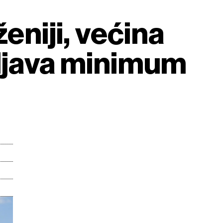
eniji, većina
oljava minimum