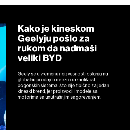
Kako je kineskom
Geelyju pošlo za
rukom da nadmaši
veliki BYD
Geely se u vremenu neizvesnosti oslanja na
globalnu prodajnu mrežu i raznolikost
pogonskih sistema, što nije tipično za jedan
kineski brend, jer proizvodi i modele sa
motorima sa unutrašnjim sagorevanjem.