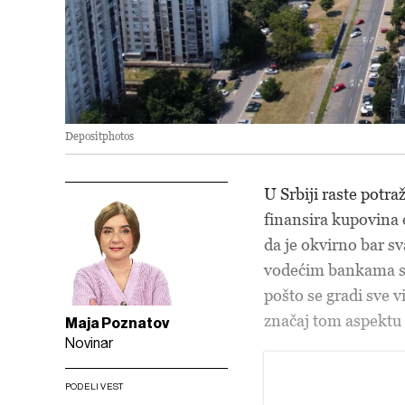
Depositphotos
U Srbiji raste potr
finansira kupovina 
da je okvirno bar s
vodećim bankama sa 
pošto se gradi sve v
značaj tom aspektu
Maja Poznatov
Novinar
PODELI VEST