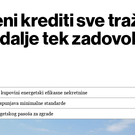
i krediti sve traž
 dalje tek zadov
 kupovini energetski efikasne nekretnine
ispunjava minimalne standarde
rgetskog pasoša za zgrade