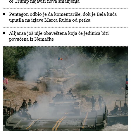
će Trump najaviti nova smanjenja
Pentagon odbio je da komentariše, dok je Bela kuća
uputila na izjave Marca Rubia od petka
Alijansa još nije obaveštena koja će jedinica biti
povučena iz Nemačke