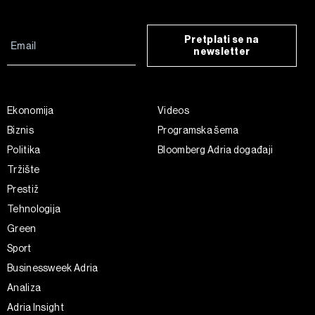
Pretplati se na
newsletter
Ekonomija
Videos
Biznis
Programska šema
Politika
Bloomberg Adria događaji
Tržište
Prestiž
Tehnologija
Green
Sport
Businessweek Adria
Analiza
Adria Insight