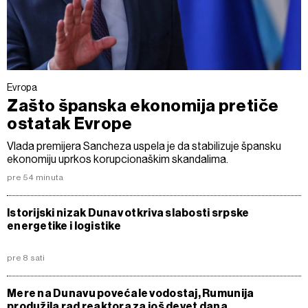
Evropa
Zašto španska ekonomija pretiče
ostatak Evrope
Vlada premijera Sancheza uspela je da stabilizuje špansku
ekonomiju uprkos korupcionaškim skandalima.
pre 54 minuta
Istorijski nizak Dunav otkriva slabosti srpske
energetike i logistike
pre 8 sati
Mere na Dunavu povećale vodostaj, Rumunija
produžila rad reaktora za još devet dana