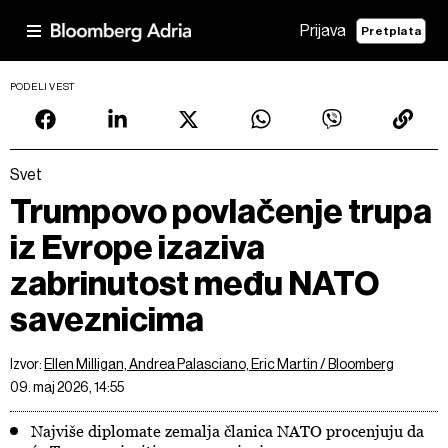
Prijava
Pretplata
PODELI VEST
Svet
Trumpovo povlačenje trupa
iz Evrope izaziva
zabrinutost među NATO
saveznicima
Izvor:
Ellen Milligan, Andrea Palasciano, Eric Martin / Bloomberg
09. maj 2026, 14:55
Najviše diplomate zemalja članica NATO procenjuju da