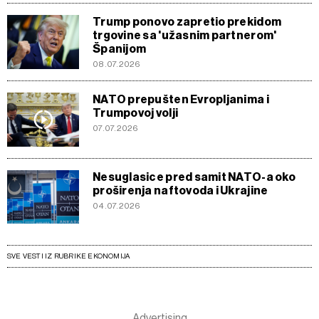
Trump ponovo zapretio prekidom
trgovine sa 'užasnim partnerom'
Španijom
08.07.2026
NATO prepušten Evropljanima i
Trumpovoj volji
07.07.2026
Nesuglasice pred samit NATO-a oko
proširenja naftovoda i Ukrajine
04.07.2026
SVE VESTI IZ RUBRIKE EKONOMIJA