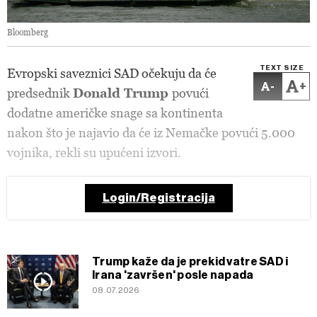
Bloomberg
TEXT SIZE
Evropski saveznici SAD očekuju da će
-
+
predsednik
Donald Trump
povući
dodatne američke snage sa kontinenta
nakon što je najavio da će iz Nemačke povući 5.000
vojnika, rekli su upućeni izvori.
Login/Registracija
Trump kaže da je prekid vatre SAD i
Irana 'završen' posle napada
08.07.2026