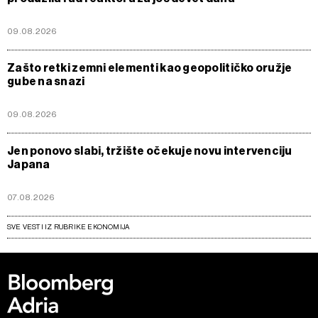
09.08.2026
Zašto retki zemni elementi kao geopolitičko oružje
gube na snazi
09.08.2026
Jen ponovo slabi, tržište očekuje novu intervenciju
Japana
07.08.2026
SVE VESTI IZ RUBRIKE EKONOMIJA