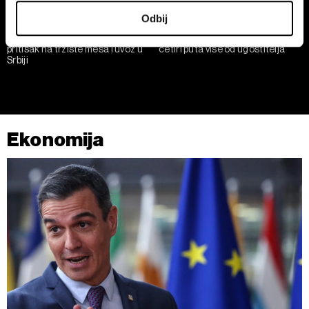
U svakom trenutku možete da promenite ili povučete
Odbij
saglasnost u Deklaraciji o kolačićima.
Afrička kuga svinja pojačava
Programeri u Srbiji zarađuju
pritisak na tržište mesa i uvoz u
četiri puta više od ugostitelja
Zajednički rukovaoci su HD-WIN ARENA SPORT d.o.o. i
Srbiji
Partneri
. Više o podacima koje obrađujemo kao i o
vašim pravima pročitajte u našoj
Politici privatnosti
, a o
kolačićima i drugim sličnim tehnologijama u
Politici
kolačića
.
Ekonomija
Kolačiće u bilo kojem trenutku možete ponovno ažurirati
klikom na „Prikaži detalje“. Pristanak možete u bilo kojem
trenutku opozvati bez negativnih posledica.