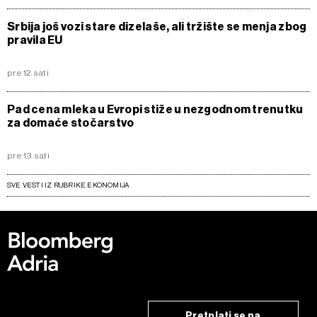
Srbija još vozi stare dizelaše, ali tržište se menja zbog
pravila EU
pre 12 sati
Pad cena mleka u Evropi stiže u nezgodnom trenutku
za domaće stočarstvo
pre 13 sati
SVE VESTI IZ RUBRIKE EKONOMIJA
Pretplati se na