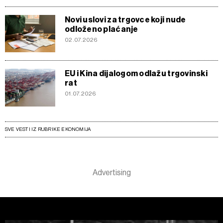
Novi uslovi za trgovce koji nude
odloženo plaćanje
02.07.2026
EU i Kina dijalogom odlažu trgovinski
rat
01.07.2026
SVE VESTI IZ RUBRIKE EKONOMIJA