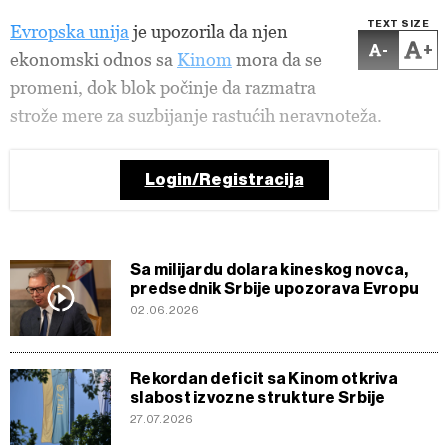
TEXT SIZE
Evropska unija
je upozorila da njen
-
+
ekonomski odnos sa
Kinom
mora da se
promeni, dok blok počinje da razmatra
strože mere za suzbijanje rastućih neravnoteža.
Login/Registracija
Sa milijardu dolara kineskog novca,
predsednik Srbije upozorava Evropu
02.06.2026
Rekordan deficit sa Kinom otkriva
slabost izvozne strukture Srbije
27.07.2026