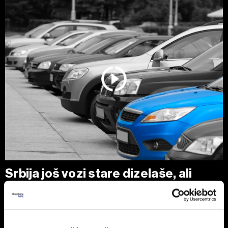
Srbija još vozi stare dizelaše, ali
tržište se menja zbog pravila EU
Polovni automobili stari 10 do 15 godina i dalje su
najtraženiji izbor kupaca u Srbiji, uz dominaciju dizelaša.