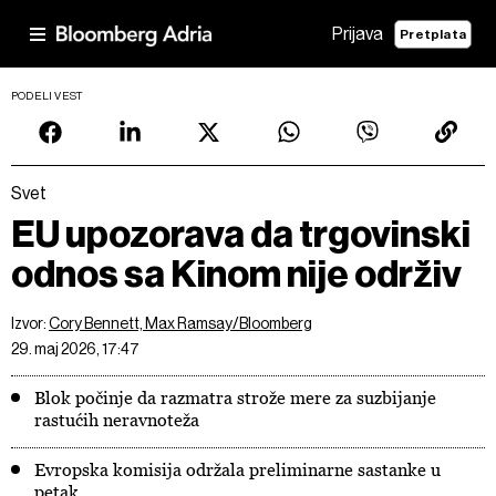
Prijava
Pretplata
PODELI VEST
Svet
EU upozorava da trgovinski
odnos sa Kinom nije održiv
Izvor:
Cory Bennett, Max Ramsay/Bloomberg
29. maj 2026, 17:47
Blok počinje da razmatra strože mere za suzbijanje
rastućih neravnoteža
Evropska komisija održala preliminarne sastanke u
petak