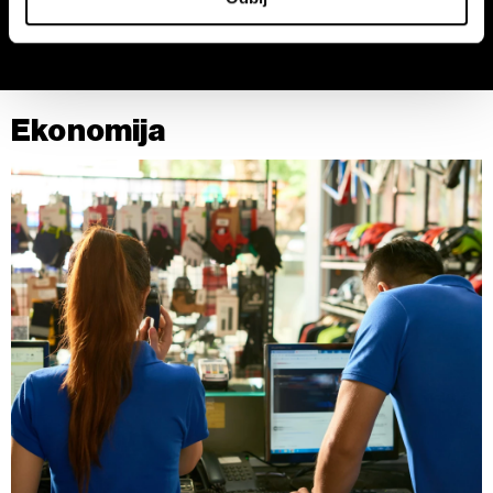
Iranu na inflaciju
saglasnost u Deklaraciji o kolačićima.
Zajednički rukovaoci su HD-WIN ARENA SPORT d.o.o. i
Partneri
. Više o podacima koje obrađujemo kao i o
vašim pravima pročitajte u našoj
Politici privatnosti
, a o
Ekonomija
kolačićima i drugim sličnim tehnologijama u
Politici
kolačića
.
Kolačiće u bilo kojem trenutku možete ponovno ažurirati
klikom na „Prikaži detalje“. Pristanak možete u bilo kojem
trenutku opozvati bez negativnih posledica.