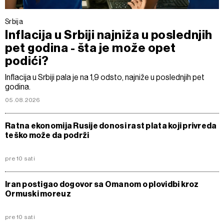
Srbija
Inflacija u Srbiji najniža u poslednjih
pet godina - šta je može opet
podići?
Inflacija u Srbiji pala je na 1,9 odsto, najniže u poslednjih pet
godina.
05.08.2026
Ratna ekonomija Rusije donosi rast plata koji privreda
teško može da podrži
pre 10 sati
Iran postigao dogovor sa Omanom o plovidbi kroz
Ormuski moreuz
pre 10 sati